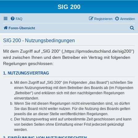
SIG 200
FAQ
Registrieren
Anmelden
S
Foren-Übersicht
u
SIG 200 - Nutzungsbedingungen
c
h
Mit dem Zugriff auf „SIG 200“ („https://ipmsdeutschland.de/sig200“)
wird zwischen Ihnen und dem Betreiber ein Vertrag mit folgenden
e
Regelungen geschlossen:
1. NUTZUNGSVERTRAG
Mit dem Zugriff auf „SIG 200“ (im Folgenden „das Board“) schließen Sie
einen Nutzungsvertrag mit dem Betreiber des Boards ab (im Folgenden
„Betreiber“) und erklären sich mit den nachfolgenden Regelungen
einverstanden.
Wenn Sie mit diesen Regelungen nicht einverstanden sind, so dürfen
Sie das Board nicht weiter nutzen. Für die Nutzung des Boards gelten
jeweils die an dieser Stelle veröffentlichten Regelungen.
Der Nutzungsvertrag wird auf unbestimmte Zeit geschlossen und kann
von beiden Seiten ohne Einhaltung einer Frist jederzeit gekündigt
werden.