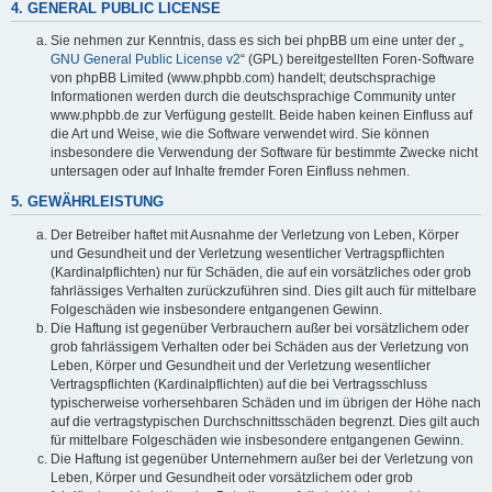
4. GENERAL PUBLIC LICENSE
Sie nehmen zur Kenntnis, dass es sich bei phpBB um eine unter der „
GNU General Public License v2
“ (GPL) bereitgestellten Foren-Software
von phpBB Limited (www.phpbb.com) handelt; deutschsprachige
Informationen werden durch die deutschsprachige Community unter
www.phpbb.de zur Verfügung gestellt. Beide haben keinen Einfluss auf
die Art und Weise, wie die Software verwendet wird. Sie können
insbesondere die Verwendung der Software für bestimmte Zwecke nicht
untersagen oder auf Inhalte fremder Foren Einfluss nehmen.
5. GEWÄHRLEISTUNG
Der Betreiber haftet mit Ausnahme der Verletzung von Leben, Körper
und Gesundheit und der Verletzung wesentlicher Vertragspflichten
(Kardinalpflichten) nur für Schäden, die auf ein vorsätzliches oder grob
fahrlässiges Verhalten zurückzuführen sind. Dies gilt auch für mittelbare
Folgeschäden wie insbesondere entgangenen Gewinn.
Die Haftung ist gegenüber Verbrauchern außer bei vorsätzlichem oder
grob fahrlässigem Verhalten oder bei Schäden aus der Verletzung von
Leben, Körper und Gesundheit und der Verletzung wesentlicher
Vertragspflichten (Kardinalpflichten) auf die bei Vertragsschluss
typischerweise vorhersehbaren Schäden und im übrigen der Höhe nach
auf die vertragstypischen Durchschnittsschäden begrenzt. Dies gilt auch
für mittelbare Folgeschäden wie insbesondere entgangenen Gewinn.
Die Haftung ist gegenüber Unternehmern außer bei der Verletzung von
Leben, Körper und Gesundheit oder vorsätzlichem oder grob