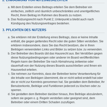
2. EINRÄUMUNG VON NUTZUNGSRECHTEN
Mit dem Erstellen eines Beitrags erteilen Sie dem Betreiber ein
einfaches, zeitlich und räumlich unbeschränktes und unentgeltliches
Recht, Ihren Beitrag im Rahmen des Boards zu nutzen.
Das Nutzungsrecht nach Punkt 2, Unterpunkt a bleibt auch nach
Kündigung des Nutzungsvertrages bestehen.
3. PFLICHTEN DES NUTZERS
Sie erklären mit der Erstellung eines Beitrags, dass er keine Inhalte
enthält, die gegen geltendes Recht oder die guten Sitten verstoßen. Sie
erklären insbesondere, dass Sie das Recht besitzen, die in Ihren
Beiträgen verwendeten Links und Bilder zu setzen bzw. zu verwenden.
Der Betreiber des Boards übt das Hausrecht aus. Bei Verstößen gegen
diese Nutzungsbedingungen oder anderer im Board veröffentlichten
Regeln kann der Betreiber Sie nach Abmahnung zeitweise oder
dauerhaft von der Nutzung dieses Boards ausschließen und Ihnen ein
Hausverbot erteilen.
Sie nehmen zur Kenntnis, dass der Betreiber keine Verantwortung für
die Inhalte von Beiträgen übernimmt, die er nicht selbst erstellt hat oder
die er nicht zur Kenntnis genommen hat. Sie gestatten dem Betreiber, Ihr
Benutzerkonto, Beiträge und Funktionen jederzeit zu löschen oder zu
sperren.
Sie gestatten dem Betreiber darüber hinaus, Ihre Beiträge abzuändern,
sofern sie gegen o. g. Regeln verstoßen oder geeignet sind, dem
Betreiber oder einem Dritten Schaden zuzufügen.