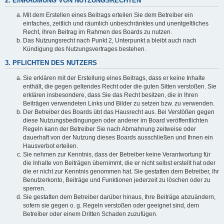
2. EINRÄUMUNG VON NUTZUNGSRECHTEN
Mit dem Erstellen eines Beitrags erteilen Sie dem Betreiber ein
einfaches, zeitlich und räumlich unbeschränktes und unentgeltliches
Recht, Ihren Beitrag im Rahmen des Boards zu nutzen.
Das Nutzungsrecht nach Punkt 2, Unterpunkt a bleibt auch nach
Kündigung des Nutzungsvertrages bestehen.
3. PFLICHTEN DES NUTZERS
Sie erklären mit der Erstellung eines Beitrags, dass er keine Inhalte
enthält, die gegen geltendes Recht oder die guten Sitten verstoßen. Sie
erklären insbesondere, dass Sie das Recht besitzen, die in Ihren
Beiträgen verwendeten Links und Bilder zu setzen bzw. zu verwenden.
Der Betreiber des Boards übt das Hausrecht aus. Bei Verstößen gegen
diese Nutzungsbedingungen oder anderer im Board veröffentlichten
Regeln kann der Betreiber Sie nach Abmahnung zeitweise oder
dauerhaft von der Nutzung dieses Boards ausschließen und Ihnen ein
Hausverbot erteilen.
Sie nehmen zur Kenntnis, dass der Betreiber keine Verantwortung für
die Inhalte von Beiträgen übernimmt, die er nicht selbst erstellt hat oder
die er nicht zur Kenntnis genommen hat. Sie gestatten dem Betreiber, Ihr
Benutzerkonto, Beiträge und Funktionen jederzeit zu löschen oder zu
sperren.
Sie gestatten dem Betreiber darüber hinaus, Ihre Beiträge abzuändern,
sofern sie gegen o. g. Regeln verstoßen oder geeignet sind, dem
Betreiber oder einem Dritten Schaden zuzufügen.