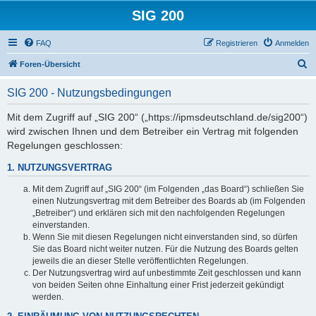
SIG 200
FAQ
Registrieren
Anmelden
S
Foren-Übersicht
u
SIG 200 - Nutzungsbedingungen
c
h
Mit dem Zugriff auf „SIG 200“ („https://ipmsdeutschland.de/sig200“)
wird zwischen Ihnen und dem Betreiber ein Vertrag mit folgenden
e
Regelungen geschlossen:
1. NUTZUNGSVERTRAG
Mit dem Zugriff auf „SIG 200“ (im Folgenden „das Board“) schließen Sie
einen Nutzungsvertrag mit dem Betreiber des Boards ab (im Folgenden
„Betreiber“) und erklären sich mit den nachfolgenden Regelungen
einverstanden.
Wenn Sie mit diesen Regelungen nicht einverstanden sind, so dürfen
Sie das Board nicht weiter nutzen. Für die Nutzung des Boards gelten
jeweils die an dieser Stelle veröffentlichten Regelungen.
Der Nutzungsvertrag wird auf unbestimmte Zeit geschlossen und kann
von beiden Seiten ohne Einhaltung einer Frist jederzeit gekündigt
werden.