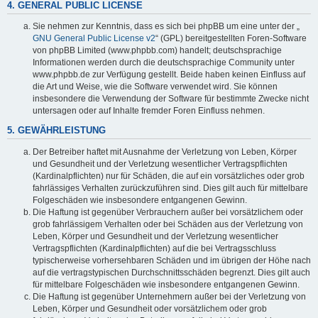
4. GENERAL PUBLIC LICENSE
Sie nehmen zur Kenntnis, dass es sich bei phpBB um eine unter der „
GNU General Public License v2
“ (GPL) bereitgestellten Foren-Software
von phpBB Limited (www.phpbb.com) handelt; deutschsprachige
Informationen werden durch die deutschsprachige Community unter
www.phpbb.de zur Verfügung gestellt. Beide haben keinen Einfluss auf
die Art und Weise, wie die Software verwendet wird. Sie können
insbesondere die Verwendung der Software für bestimmte Zwecke nicht
untersagen oder auf Inhalte fremder Foren Einfluss nehmen.
5. GEWÄHRLEISTUNG
Der Betreiber haftet mit Ausnahme der Verletzung von Leben, Körper
und Gesundheit und der Verletzung wesentlicher Vertragspflichten
(Kardinalpflichten) nur für Schäden, die auf ein vorsätzliches oder grob
fahrlässiges Verhalten zurückzuführen sind. Dies gilt auch für mittelbare
Folgeschäden wie insbesondere entgangenen Gewinn.
Die Haftung ist gegenüber Verbrauchern außer bei vorsätzlichem oder
grob fahrlässigem Verhalten oder bei Schäden aus der Verletzung von
Leben, Körper und Gesundheit und der Verletzung wesentlicher
Vertragspflichten (Kardinalpflichten) auf die bei Vertragsschluss
typischerweise vorhersehbaren Schäden und im übrigen der Höhe nach
auf die vertragstypischen Durchschnittsschäden begrenzt. Dies gilt auch
für mittelbare Folgeschäden wie insbesondere entgangenen Gewinn.
Die Haftung ist gegenüber Unternehmern außer bei der Verletzung von
Leben, Körper und Gesundheit oder vorsätzlichem oder grob