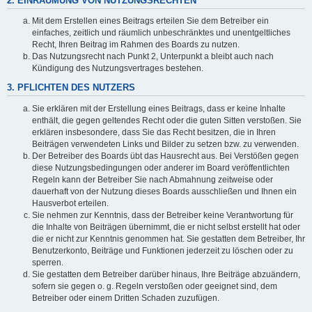
2. EINRÄUMUNG VON NUTZUNGSRECHTEN
Mit dem Erstellen eines Beitrags erteilen Sie dem Betreiber ein
einfaches, zeitlich und räumlich unbeschränktes und unentgeltliches
Recht, Ihren Beitrag im Rahmen des Boards zu nutzen.
Das Nutzungsrecht nach Punkt 2, Unterpunkt a bleibt auch nach
Kündigung des Nutzungsvertrages bestehen.
3. PFLICHTEN DES NUTZERS
Sie erklären mit der Erstellung eines Beitrags, dass er keine Inhalte
enthält, die gegen geltendes Recht oder die guten Sitten verstoßen. Sie
erklären insbesondere, dass Sie das Recht besitzen, die in Ihren
Beiträgen verwendeten Links und Bilder zu setzen bzw. zu verwenden.
Der Betreiber des Boards übt das Hausrecht aus. Bei Verstößen gegen
diese Nutzungsbedingungen oder anderer im Board veröffentlichten
Regeln kann der Betreiber Sie nach Abmahnung zeitweise oder
dauerhaft von der Nutzung dieses Boards ausschließen und Ihnen ein
Hausverbot erteilen.
Sie nehmen zur Kenntnis, dass der Betreiber keine Verantwortung für
die Inhalte von Beiträgen übernimmt, die er nicht selbst erstellt hat oder
die er nicht zur Kenntnis genommen hat. Sie gestatten dem Betreiber, Ihr
Benutzerkonto, Beiträge und Funktionen jederzeit zu löschen oder zu
sperren.
Sie gestatten dem Betreiber darüber hinaus, Ihre Beiträge abzuändern,
sofern sie gegen o. g. Regeln verstoßen oder geeignet sind, dem
Betreiber oder einem Dritten Schaden zuzufügen.