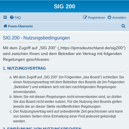
SIG 200
FAQ
Registrieren
Anmelden
S
Foren-Übersicht
u
SIG 200 - Nutzungsbedingungen
c
h
Mit dem Zugriff auf „SIG 200“ („https://ipmsdeutschland.de/sig200“)
wird zwischen Ihnen und dem Betreiber ein Vertrag mit folgenden
e
Regelungen geschlossen:
1. NUTZUNGSVERTRAG
Mit dem Zugriff auf „SIG 200“ (im Folgenden „das Board“) schließen Sie
einen Nutzungsvertrag mit dem Betreiber des Boards ab (im Folgenden
„Betreiber“) und erklären sich mit den nachfolgenden Regelungen
einverstanden.
Wenn Sie mit diesen Regelungen nicht einverstanden sind, so dürfen
Sie das Board nicht weiter nutzen. Für die Nutzung des Boards gelten
jeweils die an dieser Stelle veröffentlichten Regelungen.
Der Nutzungsvertrag wird auf unbestimmte Zeit geschlossen und kann
von beiden Seiten ohne Einhaltung einer Frist jederzeit gekündigt
werden.