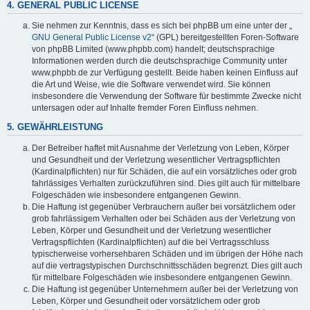
4. GENERAL PUBLIC LICENSE
Sie nehmen zur Kenntnis, dass es sich bei phpBB um eine unter der „
GNU General Public License v2
“ (GPL) bereitgestellten Foren-Software
von phpBB Limited (www.phpbb.com) handelt; deutschsprachige
Informationen werden durch die deutschsprachige Community unter
www.phpbb.de zur Verfügung gestellt. Beide haben keinen Einfluss auf
die Art und Weise, wie die Software verwendet wird. Sie können
insbesondere die Verwendung der Software für bestimmte Zwecke nicht
untersagen oder auf Inhalte fremder Foren Einfluss nehmen.
5. GEWÄHRLEISTUNG
Der Betreiber haftet mit Ausnahme der Verletzung von Leben, Körper
und Gesundheit und der Verletzung wesentlicher Vertragspflichten
(Kardinalpflichten) nur für Schäden, die auf ein vorsätzliches oder grob
fahrlässiges Verhalten zurückzuführen sind. Dies gilt auch für mittelbare
Folgeschäden wie insbesondere entgangenen Gewinn.
Die Haftung ist gegenüber Verbrauchern außer bei vorsätzlichem oder
grob fahrlässigem Verhalten oder bei Schäden aus der Verletzung von
Leben, Körper und Gesundheit und der Verletzung wesentlicher
Vertragspflichten (Kardinalpflichten) auf die bei Vertragsschluss
typischerweise vorhersehbaren Schäden und im übrigen der Höhe nach
auf die vertragstypischen Durchschnittsschäden begrenzt. Dies gilt auch
für mittelbare Folgeschäden wie insbesondere entgangenen Gewinn.
Die Haftung ist gegenüber Unternehmern außer bei der Verletzung von
Leben, Körper und Gesundheit oder vorsätzlichem oder grob