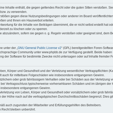
keine Inhalte enthält, die gegen geltendes Recht oder die guten Sitten verstoßen. Si
n bzw. zu verwenden.
erstößen gegen diese Nutzungsbedingungen oder anderer im Board veröffentlicht
ßen und Ihnen ein Hausverbot erteilen.
wortung für die Inhalte von Beiträgen übernimmt, die er nicht selbst erstellt hat 
derzeit zu löschen oder zu sperren.
äge abzuändern, sofern sie gegen o. g. Regeln verstoßen oder geeignet sind, dem 
e unter der „
GNU General Public License v2
“ (GPL) bereitgestellten Foren-Soft
chsprachige Community unter www.phpbb.de zur Verfügung gestellt. Beide haben ke
g der Software für bestimmte Zwecke nicht untersagen oder auf Inhalte fremder F
ben, Körper und Gesundheit und der Verletzung wesentlicher Vertragspflichten (Kard
gilt auch für mittelbare Folgeschäden wie insbesondere entgangenen Gewinn.
ätzlichem oder grob fahrlässigem Verhalten oder bei Schäden aus der Verletzung 
 die bei Vertragsschluss typischerweise vorhersehbaren Schäden und im übrigen de
wie insbesondere entgangenen Gewinn.
erletzung von Leben, Körper und Gesundheit oder vorsätzlichem oder grob fahrläs
der Höhe nach auf die vertragstypischen Durchschnittsschäden begrenzt. Dies gi
mäß auch zugunsten der Mitarbeiter und Erfüllungsgehilfen des Betreibers.
 Recht bleiben unberührt.