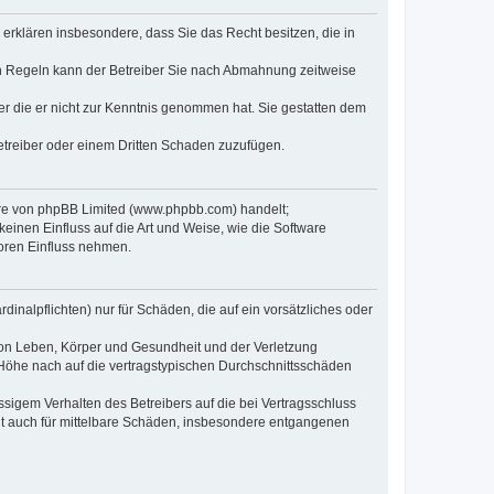
e erklären insbesondere, dass Sie das Recht besitzen, die in
en Regeln kann der Betreiber Sie nach Abmahnung zeitweise
oder die er nicht zur Kenntnis genommen hat. Sie gestatten dem
Betreiber oder einem Dritten Schaden zuzufügen.
ware von phpBB Limited (www.phpbb.com) handelt;
inen Einfluss auf die Art und Weise, wie die Software
oren Einfluss nehmen.
inalpflichten) nur für Schäden, die auf ein vorsätzliches oder
von Leben, Körper und Gesundheit und der Verletzung
r Höhe nach auf die vertragstypischen Durchschnittsschäden
sigem Verhalten des Betreibers auf die bei Vertragsschluss
lt auch für mittelbare Schäden, insbesondere entgangenen