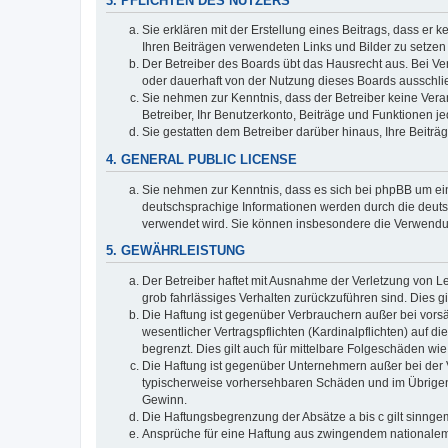
3. PFLICHTEN DES NUTZERS
Sie erklären mit der Erstellung eines Beitrags, dass er 
Ihren Beiträgen verwendeten Links und Bilder zu setze
Der Betreiber des Boards übt das Hausrecht aus. Bei V
oder dauerhaft von der Nutzung dieses Boards ausschlie
Sie nehmen zur Kenntnis, dass der Betreiber keine Verant
Betreiber, Ihr Benutzerkonto, Beiträge und Funktionen je
Sie gestatten dem Betreiber darüber hinaus, Ihre Beitr
4. GENERAL PUBLIC LICENSE
Sie nehmen zur Kenntnis, dass es sich bei phpBB um ein
deutschsprachige Informationen werden durch die deuts
verwendet wird. Sie können insbesondere die Verwendun
5. GEWÄHRLEISTUNG
Der Betreiber haftet mit Ausnahme der Verletzung von Le
grob fahrlässiges Verhalten zurückzuführen sind. Dies 
Die Haftung ist gegenüber Verbrauchern außer bei vors
wesentlicher Vertragspflichten (Kardinalpflichten) auf
begrenzt. Dies gilt auch für mittelbare Folgeschäden 
Die Haftung ist gegenüber Unternehmern außer bei der V
typischerweise vorhersehbaren Schäden und im Übrigen 
Gewinn.
Die Haftungsbegrenzung der Absätze a bis c gilt sinnge
Ansprüche für eine Haftung aus zwingendem nationalem