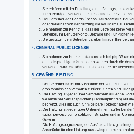
3. PFLICHTEN DES NUTZERS
Sie erklären mit der Erstellung eines Beitrags, dass er 
Ihren Beiträgen verwendeten Links und Bilder zu setze
Der Betreiber des Boards übt das Hausrecht aus. Bei V
oder dauerhaft von der Nutzung dieses Boards ausschlie
Sie nehmen zur Kenntnis, dass der Betreiber keine Verant
Betreiber, Ihr Benutzerkonto, Beiträge und Funktionen je
Sie gestatten dem Betreiber darüber hinaus, Ihre Beitr
4. GENERAL PUBLIC LICENSE
Sie nehmen zur Kenntnis, dass es sich bei phpBB um ein
deutschsprachige Informationen werden durch die deuts
verwendet wird. Sie können insbesondere die Verwendun
5. GEWÄHRLEISTUNG
Der Betreiber haftet mit Ausnahme der Verletzung von Le
grob fahrlässiges Verhalten zurückzuführen sind. Dies 
Die Haftung ist gegenüber Verbrauchern außer bei vors
wesentlicher Vertragspflichten (Kardinalpflichten) auf
begrenzt. Dies gilt auch für mittelbare Folgeschäden 
Die Haftung ist gegenüber Unternehmern außer bei der V
typischerweise vorhersehbaren Schäden und im Übrigen 
Gewinn.
Die Haftungsbegrenzung der Absätze a bis c gilt sinnge
Ansprüche für eine Haftung aus zwingendem nationalem