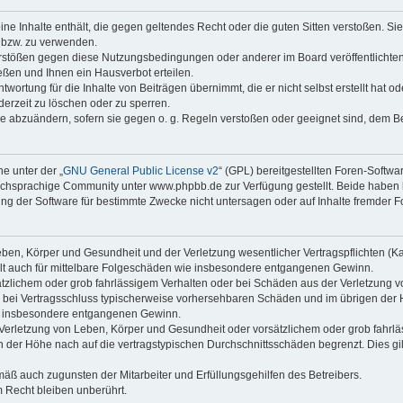
keine Inhalte enthält, die gegen geltendes Recht oder die guten Sitten verstoßen. Si
n bzw. zu verwenden.
erstößen gegen diese Nutzungsbedingungen oder anderer im Board veröffentlicht
ßen und Ihnen ein Hausverbot erteilen.
wortung für die Inhalte von Beiträgen übernimmt, die er nicht selbst erstellt hat 
derzeit zu löschen oder zu sperren.
äge abzuändern, sofern sie gegen o. g. Regeln verstoßen oder geeignet sind, dem 
e unter der „
GNU General Public License v2
“ (GPL) bereitgestellten Foren-Soft
chsprachige Community unter www.phpbb.de zur Verfügung gestellt. Beide haben ke
g der Software für bestimmte Zwecke nicht untersagen oder auf Inhalte fremder F
ben, Körper und Gesundheit und der Verletzung wesentlicher Vertragspflichten (Kard
gilt auch für mittelbare Folgeschäden wie insbesondere entgangenen Gewinn.
ätzlichem oder grob fahrlässigem Verhalten oder bei Schäden aus der Verletzung 
 die bei Vertragsschluss typischerweise vorhersehbaren Schäden und im übrigen de
wie insbesondere entgangenen Gewinn.
erletzung von Leben, Körper und Gesundheit oder vorsätzlichem oder grob fahrläs
der Höhe nach auf die vertragstypischen Durchschnittsschäden begrenzt. Dies gi
mäß auch zugunsten der Mitarbeiter und Erfüllungsgehilfen des Betreibers.
 Recht bleiben unberührt.