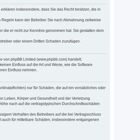
e erklären insbesondere, dass Sie das Recht besitzen, die in
en Regeln kann der Betreiber Sie nach Abmahnung zeitweise
oder die er nicht zur Kenntnis genommen hat. Sie gestatten dem
Betreiber oder einem Dritten Schaden zuzufügen.
ware von phpBB Limited (www.phpbb.com) handelt;
inen Einfluss auf die Art und Weise, wie die Software
oren Einfluss nehmen.
inalpflichten) nur für Schäden, die auf ein vorsätzliches oder
von Leben, Körper und Gesundheit und der Verletzung
r Höhe nach auf die vertragstypischen Durchschnittsschäden
sigem Verhalten des Betreibers auf die bei Vertragsschluss
lt auch für mittelbare Schäden, insbesondere entgangenen