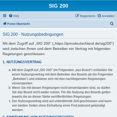
SIG 200
FAQ
Registrieren
Anmelden
S
Foren-Übersicht
u
SIG 200 - Nutzungsbedingungen
c
h
Mit dem Zugriff auf „SIG 200“ („https://ipmsdeutschland.de/sig200“)
wird zwischen Ihnen und dem Betreiber ein Vertrag mit folgenden
e
Regelungen geschlossen:
1. NUTZUNGSVERTRAG
Mit dem Zugriff auf „SIG 200“ (im Folgenden „das Board“) schließen Sie
einen Nutzungsvertrag mit dem Betreiber des Boards ab (im Folgenden
„Betreiber“) und erklären sich mit den nachfolgenden Regelungen
einverstanden.
Wenn Sie mit diesen Regelungen nicht einverstanden sind, so dürfen
Sie das Board nicht weiter nutzen. Für die Nutzung des Boards gelten
jeweils die an dieser Stelle veröffentlichten Regelungen.
Der Nutzungsvertrag wird auf unbestimmte Zeit geschlossen und kann
von beiden Seiten ohne Einhaltung einer Frist jederzeit gekündigt
werden.