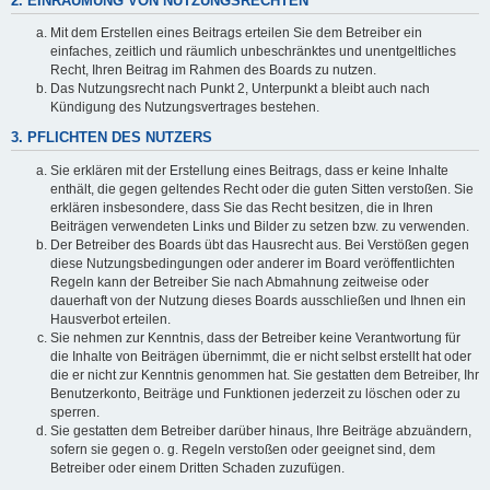
2. EINRÄUMUNG VON NUTZUNGSRECHTEN
Mit dem Erstellen eines Beitrags erteilen Sie dem Betreiber ein
einfaches, zeitlich und räumlich unbeschränktes und unentgeltliches
Recht, Ihren Beitrag im Rahmen des Boards zu nutzen.
Das Nutzungsrecht nach Punkt 2, Unterpunkt a bleibt auch nach
Kündigung des Nutzungsvertrages bestehen.
3. PFLICHTEN DES NUTZERS
Sie erklären mit der Erstellung eines Beitrags, dass er keine Inhalte
enthält, die gegen geltendes Recht oder die guten Sitten verstoßen. Sie
erklären insbesondere, dass Sie das Recht besitzen, die in Ihren
Beiträgen verwendeten Links und Bilder zu setzen bzw. zu verwenden.
Der Betreiber des Boards übt das Hausrecht aus. Bei Verstößen gegen
diese Nutzungsbedingungen oder anderer im Board veröffentlichten
Regeln kann der Betreiber Sie nach Abmahnung zeitweise oder
dauerhaft von der Nutzung dieses Boards ausschließen und Ihnen ein
Hausverbot erteilen.
Sie nehmen zur Kenntnis, dass der Betreiber keine Verantwortung für
die Inhalte von Beiträgen übernimmt, die er nicht selbst erstellt hat oder
die er nicht zur Kenntnis genommen hat. Sie gestatten dem Betreiber, Ihr
Benutzerkonto, Beiträge und Funktionen jederzeit zu löschen oder zu
sperren.
Sie gestatten dem Betreiber darüber hinaus, Ihre Beiträge abzuändern,
sofern sie gegen o. g. Regeln verstoßen oder geeignet sind, dem
Betreiber oder einem Dritten Schaden zuzufügen.