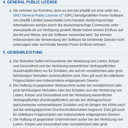
4. GENERAL PUBLIC LICENSE
Sie nehmen zur Kenntnis, dass es sich bei phpBB um eine unter der „
GNU General Public License v2
“ (GPL) bereitgestellten Foren-Software
von phpBB Limited (www.phpbb.com) handelt; deutschsprachige
Informationen werden durch die deutschsprachige Community unter
www.phpbb.de zur Verfügung gestellt. Beide haben keinen Einfluss auf
die Art und Weise, wie die Software verwendet wird. Sie können
insbesondere die Verwendung der Software für bestimmte Zwecke nicht
untersagen oder auf Inhalte fremder Foren Einfluss nehmen.
5. GEWÄHRLEISTUNG
Der Betreiber haftet mit Ausnahme der Verletzung von Leben, Körper
und Gesundheit und der Verletzung wesentlicher Vertragspflichten
(Kardinalpflichten) nur für Schäden, die auf ein vorsätzliches oder grob
fahrlässiges Verhalten zurückzuführen sind. Dies gilt auch für mittelbare
Folgeschäden wie insbesondere entgangenen Gewinn.
Die Haftung ist gegenüber Verbrauchern außer bei vorsätzlichem oder
grob fahrlässigem Verhalten oder bei Schäden aus der Verletzung von
Leben, Körper und Gesundheit und der Verletzung wesentlicher
Vertragspflichten (Kardinalpflichten) auf die bei Vertragsschluss
typischerweise vorhersehbaren Schäden und im übrigen der Höhe nach
auf die vertragstypischen Durchschnittsschäden begrenzt. Dies gilt auch
für mittelbare Folgeschäden wie insbesondere entgangenen Gewinn.
Die Haftung ist gegenüber Unternehmern außer bei der Verletzung von
Leben, Körper und Gesundheit oder vorsätzlichem oder grob