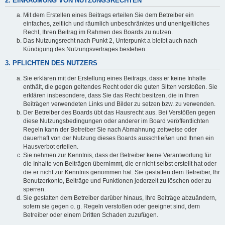
2. EINRÄUMUNG VON NUTZUNGSRECHTEN
Mit dem Erstellen eines Beitrags erteilen Sie dem Betreiber ein
einfaches, zeitlich und räumlich unbeschränktes und unentgeltliches
Recht, Ihren Beitrag im Rahmen des Boards zu nutzen.
Das Nutzungsrecht nach Punkt 2, Unterpunkt a bleibt auch nach
Kündigung des Nutzungsvertrages bestehen.
3. PFLICHTEN DES NUTZERS
Sie erklären mit der Erstellung eines Beitrags, dass er keine Inhalte
enthält, die gegen geltendes Recht oder die guten Sitten verstoßen. Sie
erklären insbesondere, dass Sie das Recht besitzen, die in Ihren
Beiträgen verwendeten Links und Bilder zu setzen bzw. zu verwenden.
Der Betreiber des Boards übt das Hausrecht aus. Bei Verstößen gegen
diese Nutzungsbedingungen oder anderer im Board veröffentlichten
Regeln kann der Betreiber Sie nach Abmahnung zeitweise oder
dauerhaft von der Nutzung dieses Boards ausschließen und Ihnen ein
Hausverbot erteilen.
Sie nehmen zur Kenntnis, dass der Betreiber keine Verantwortung für
die Inhalte von Beiträgen übernimmt, die er nicht selbst erstellt hat oder
die er nicht zur Kenntnis genommen hat. Sie gestatten dem Betreiber, Ihr
Benutzerkonto, Beiträge und Funktionen jederzeit zu löschen oder zu
sperren.
Sie gestatten dem Betreiber darüber hinaus, Ihre Beiträge abzuändern,
sofern sie gegen o. g. Regeln verstoßen oder geeignet sind, dem
Betreiber oder einem Dritten Schaden zuzufügen.