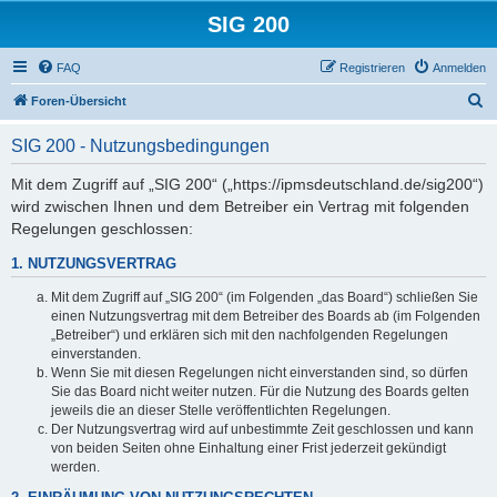
SIG 200
FAQ
Registrieren
Anmelden
S
Foren-Übersicht
u
SIG 200 - Nutzungsbedingungen
c
h
Mit dem Zugriff auf „SIG 200“ („https://ipmsdeutschland.de/sig200“)
wird zwischen Ihnen und dem Betreiber ein Vertrag mit folgenden
e
Regelungen geschlossen:
1. NUTZUNGSVERTRAG
Mit dem Zugriff auf „SIG 200“ (im Folgenden „das Board“) schließen Sie
einen Nutzungsvertrag mit dem Betreiber des Boards ab (im Folgenden
„Betreiber“) und erklären sich mit den nachfolgenden Regelungen
einverstanden.
Wenn Sie mit diesen Regelungen nicht einverstanden sind, so dürfen
Sie das Board nicht weiter nutzen. Für die Nutzung des Boards gelten
jeweils die an dieser Stelle veröffentlichten Regelungen.
Der Nutzungsvertrag wird auf unbestimmte Zeit geschlossen und kann
von beiden Seiten ohne Einhaltung einer Frist jederzeit gekündigt
werden.