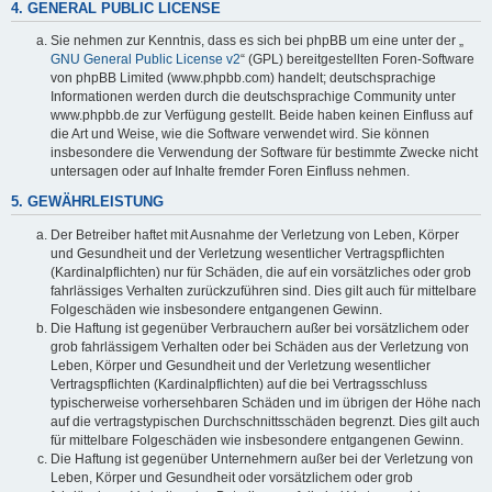
4. GENERAL PUBLIC LICENSE
Sie nehmen zur Kenntnis, dass es sich bei phpBB um eine unter der „
GNU General Public License v2
“ (GPL) bereitgestellten Foren-Software
von phpBB Limited (www.phpbb.com) handelt; deutschsprachige
Informationen werden durch die deutschsprachige Community unter
www.phpbb.de zur Verfügung gestellt. Beide haben keinen Einfluss auf
die Art und Weise, wie die Software verwendet wird. Sie können
insbesondere die Verwendung der Software für bestimmte Zwecke nicht
untersagen oder auf Inhalte fremder Foren Einfluss nehmen.
5. GEWÄHRLEISTUNG
Der Betreiber haftet mit Ausnahme der Verletzung von Leben, Körper
und Gesundheit und der Verletzung wesentlicher Vertragspflichten
(Kardinalpflichten) nur für Schäden, die auf ein vorsätzliches oder grob
fahrlässiges Verhalten zurückzuführen sind. Dies gilt auch für mittelbare
Folgeschäden wie insbesondere entgangenen Gewinn.
Die Haftung ist gegenüber Verbrauchern außer bei vorsätzlichem oder
grob fahrlässigem Verhalten oder bei Schäden aus der Verletzung von
Leben, Körper und Gesundheit und der Verletzung wesentlicher
Vertragspflichten (Kardinalpflichten) auf die bei Vertragsschluss
typischerweise vorhersehbaren Schäden und im übrigen der Höhe nach
auf die vertragstypischen Durchschnittsschäden begrenzt. Dies gilt auch
für mittelbare Folgeschäden wie insbesondere entgangenen Gewinn.
Die Haftung ist gegenüber Unternehmern außer bei der Verletzung von
Leben, Körper und Gesundheit oder vorsätzlichem oder grob