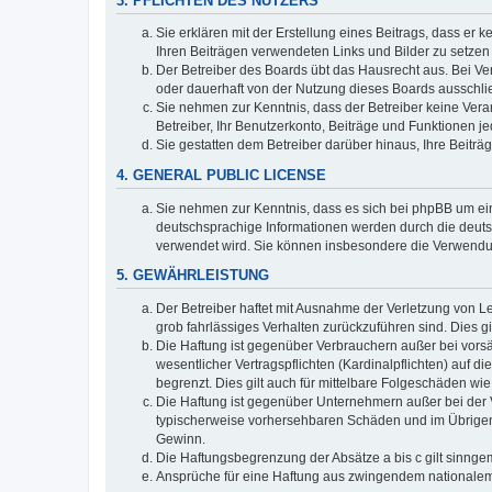
3. PFLICHTEN DES NUTZERS
Sie erklären mit der Erstellung eines Beitrags, dass er 
Ihren Beiträgen verwendeten Links und Bilder zu setze
Der Betreiber des Boards übt das Hausrecht aus. Bei V
oder dauerhaft von der Nutzung dieses Boards ausschlie
Sie nehmen zur Kenntnis, dass der Betreiber keine Verant
Betreiber, Ihr Benutzerkonto, Beiträge und Funktionen je
Sie gestatten dem Betreiber darüber hinaus, Ihre Beitr
4. GENERAL PUBLIC LICENSE
Sie nehmen zur Kenntnis, dass es sich bei phpBB um ein
deutschsprachige Informationen werden durch die deuts
verwendet wird. Sie können insbesondere die Verwendun
5. GEWÄHRLEISTUNG
Der Betreiber haftet mit Ausnahme der Verletzung von Le
grob fahrlässiges Verhalten zurückzuführen sind. Dies 
Die Haftung ist gegenüber Verbrauchern außer bei vors
wesentlicher Vertragspflichten (Kardinalpflichten) auf
begrenzt. Dies gilt auch für mittelbare Folgeschäden 
Die Haftung ist gegenüber Unternehmern außer bei der V
typischerweise vorhersehbaren Schäden und im Übrigen 
Gewinn.
Die Haftungsbegrenzung der Absätze a bis c gilt sinnge
Ansprüche für eine Haftung aus zwingendem nationalem