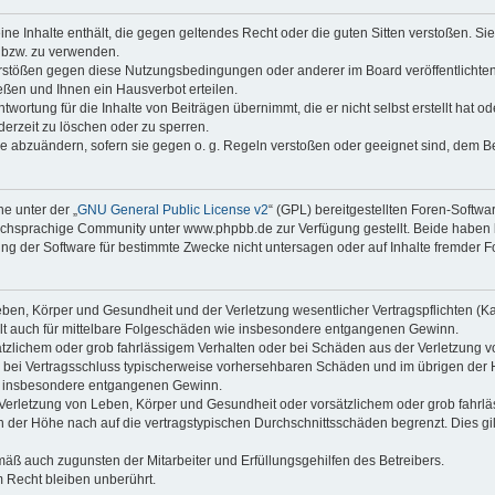
keine Inhalte enthält, die gegen geltendes Recht oder die guten Sitten verstoßen. Si
n bzw. zu verwenden.
erstößen gegen diese Nutzungsbedingungen oder anderer im Board veröffentlicht
ßen und Ihnen ein Hausverbot erteilen.
wortung für die Inhalte von Beiträgen übernimmt, die er nicht selbst erstellt hat 
derzeit zu löschen oder zu sperren.
äge abzuändern, sofern sie gegen o. g. Regeln verstoßen oder geeignet sind, dem 
e unter der „
GNU General Public License v2
“ (GPL) bereitgestellten Foren-Soft
chsprachige Community unter www.phpbb.de zur Verfügung gestellt. Beide haben ke
g der Software für bestimmte Zwecke nicht untersagen oder auf Inhalte fremder F
ben, Körper und Gesundheit und der Verletzung wesentlicher Vertragspflichten (Kard
gilt auch für mittelbare Folgeschäden wie insbesondere entgangenen Gewinn.
ätzlichem oder grob fahrlässigem Verhalten oder bei Schäden aus der Verletzung 
 die bei Vertragsschluss typischerweise vorhersehbaren Schäden und im übrigen de
wie insbesondere entgangenen Gewinn.
erletzung von Leben, Körper und Gesundheit oder vorsätzlichem oder grob fahrläs
der Höhe nach auf die vertragstypischen Durchschnittsschäden begrenzt. Dies gi
mäß auch zugunsten der Mitarbeiter und Erfüllungsgehilfen des Betreibers.
 Recht bleiben unberührt.