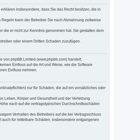
e erklären insbesondere, dass Sie das Recht besitzen, die in
en Regeln kann der Betreiber Sie nach Abmahnung zeitweise
oder die er nicht zur Kenntnis genommen hat. Sie gestatten dem
Betreiber oder einem Dritten Schaden zuzufügen.
ware von phpBB Limited (www.phpbb.com) handelt;
inen Einfluss auf die Art und Weise, wie die Software
oren Einfluss nehmen.
inalpflichten) nur für Schäden, die auf ein vorsätzliches oder
von Leben, Körper und Gesundheit und der Verletzung
r Höhe nach auf die vertragstypischen Durchschnittsschäden
sigem Verhalten des Betreibers auf die bei Vertragsschluss
lt auch für mittelbare Schäden, insbesondere entgangenen