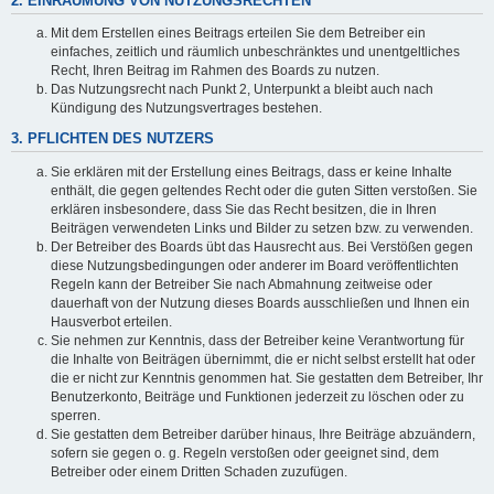
2. EINRÄUMUNG VON NUTZUNGSRECHTEN
Mit dem Erstellen eines Beitrags erteilen Sie dem Betreiber ein
einfaches, zeitlich und räumlich unbeschränktes und unentgeltliches
Recht, Ihren Beitrag im Rahmen des Boards zu nutzen.
Das Nutzungsrecht nach Punkt 2, Unterpunkt a bleibt auch nach
Kündigung des Nutzungsvertrages bestehen.
3. PFLICHTEN DES NUTZERS
Sie erklären mit der Erstellung eines Beitrags, dass er keine Inhalte
enthält, die gegen geltendes Recht oder die guten Sitten verstoßen. Sie
erklären insbesondere, dass Sie das Recht besitzen, die in Ihren
Beiträgen verwendeten Links und Bilder zu setzen bzw. zu verwenden.
Der Betreiber des Boards übt das Hausrecht aus. Bei Verstößen gegen
diese Nutzungsbedingungen oder anderer im Board veröffentlichten
Regeln kann der Betreiber Sie nach Abmahnung zeitweise oder
dauerhaft von der Nutzung dieses Boards ausschließen und Ihnen ein
Hausverbot erteilen.
Sie nehmen zur Kenntnis, dass der Betreiber keine Verantwortung für
die Inhalte von Beiträgen übernimmt, die er nicht selbst erstellt hat oder
die er nicht zur Kenntnis genommen hat. Sie gestatten dem Betreiber, Ihr
Benutzerkonto, Beiträge und Funktionen jederzeit zu löschen oder zu
sperren.
Sie gestatten dem Betreiber darüber hinaus, Ihre Beiträge abzuändern,
sofern sie gegen o. g. Regeln verstoßen oder geeignet sind, dem
Betreiber oder einem Dritten Schaden zuzufügen.