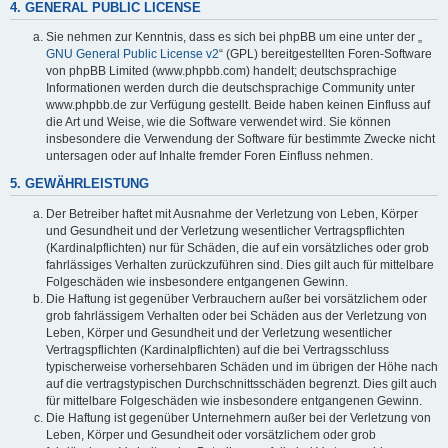
4. GENERAL PUBLIC LICENSE
Sie nehmen zur Kenntnis, dass es sich bei phpBB um eine unter der „
GNU General Public License v2
“ (GPL) bereitgestellten Foren-Software
von phpBB Limited (www.phpbb.com) handelt; deutschsprachige
Informationen werden durch die deutschsprachige Community unter
www.phpbb.de zur Verfügung gestellt. Beide haben keinen Einfluss auf
die Art und Weise, wie die Software verwendet wird. Sie können
insbesondere die Verwendung der Software für bestimmte Zwecke nicht
untersagen oder auf Inhalte fremder Foren Einfluss nehmen.
5. GEWÄHRLEISTUNG
Der Betreiber haftet mit Ausnahme der Verletzung von Leben, Körper
und Gesundheit und der Verletzung wesentlicher Vertragspflichten
(Kardinalpflichten) nur für Schäden, die auf ein vorsätzliches oder grob
fahrlässiges Verhalten zurückzuführen sind. Dies gilt auch für mittelbare
Folgeschäden wie insbesondere entgangenen Gewinn.
Die Haftung ist gegenüber Verbrauchern außer bei vorsätzlichem oder
grob fahrlässigem Verhalten oder bei Schäden aus der Verletzung von
Leben, Körper und Gesundheit und der Verletzung wesentlicher
Vertragspflichten (Kardinalpflichten) auf die bei Vertragsschluss
typischerweise vorhersehbaren Schäden und im übrigen der Höhe nach
auf die vertragstypischen Durchschnittsschäden begrenzt. Dies gilt auch
für mittelbare Folgeschäden wie insbesondere entgangenen Gewinn.
Die Haftung ist gegenüber Unternehmern außer bei der Verletzung von
Leben, Körper und Gesundheit oder vorsätzlichem oder grob