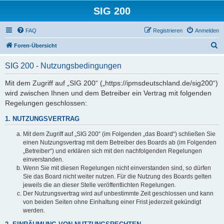
SIG 200
FAQ
Registrieren
Anmelden
S
Foren-Übersicht
u
SIG 200 - Nutzungsbedingungen
c
h
Mit dem Zugriff auf „SIG 200“ („https://ipmsdeutschland.de/sig200“)
wird zwischen Ihnen und dem Betreiber ein Vertrag mit folgenden
e
Regelungen geschlossen:
1. NUTZUNGSVERTRAG
Mit dem Zugriff auf „SIG 200“ (im Folgenden „das Board“) schließen Sie
einen Nutzungsvertrag mit dem Betreiber des Boards ab (im Folgenden
„Betreiber“) und erklären sich mit den nachfolgenden Regelungen
einverstanden.
Wenn Sie mit diesen Regelungen nicht einverstanden sind, so dürfen
Sie das Board nicht weiter nutzen. Für die Nutzung des Boards gelten
jeweils die an dieser Stelle veröffentlichten Regelungen.
Der Nutzungsvertrag wird auf unbestimmte Zeit geschlossen und kann
von beiden Seiten ohne Einhaltung einer Frist jederzeit gekündigt
werden.