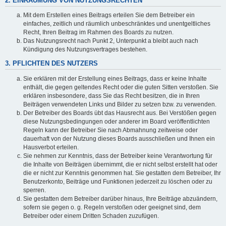
2. EINRÄUMUNG VON NUTZUNGSRECHTEN
Mit dem Erstellen eines Beitrags erteilen Sie dem Betreiber ein
einfaches, zeitlich und räumlich unbeschränktes und unentgeltliches
Recht, Ihren Beitrag im Rahmen des Boards zu nutzen.
Das Nutzungsrecht nach Punkt 2, Unterpunkt a bleibt auch nach
Kündigung des Nutzungsvertrages bestehen.
3. PFLICHTEN DES NUTZERS
Sie erklären mit der Erstellung eines Beitrags, dass er keine Inhalte
enthält, die gegen geltendes Recht oder die guten Sitten verstoßen. Sie
erklären insbesondere, dass Sie das Recht besitzen, die in Ihren
Beiträgen verwendeten Links und Bilder zu setzen bzw. zu verwenden.
Der Betreiber des Boards übt das Hausrecht aus. Bei Verstößen gegen
diese Nutzungsbedingungen oder anderer im Board veröffentlichten
Regeln kann der Betreiber Sie nach Abmahnung zeitweise oder
dauerhaft von der Nutzung dieses Boards ausschließen und Ihnen ein
Hausverbot erteilen.
Sie nehmen zur Kenntnis, dass der Betreiber keine Verantwortung für
die Inhalte von Beiträgen übernimmt, die er nicht selbst erstellt hat oder
die er nicht zur Kenntnis genommen hat. Sie gestatten dem Betreiber, Ihr
Benutzerkonto, Beiträge und Funktionen jederzeit zu löschen oder zu
sperren.
Sie gestatten dem Betreiber darüber hinaus, Ihre Beiträge abzuändern,
sofern sie gegen o. g. Regeln verstoßen oder geeignet sind, dem
Betreiber oder einem Dritten Schaden zuzufügen.