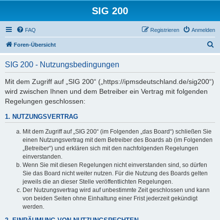
SIG 200
FAQ
Registrieren
Anmelden
S
Foren-Übersicht
u
SIG 200 - Nutzungsbedingungen
c
h
Mit dem Zugriff auf „SIG 200“ („https://ipmsdeutschland.de/sig200“)
wird zwischen Ihnen und dem Betreiber ein Vertrag mit folgenden
e
Regelungen geschlossen:
1. NUTZUNGSVERTRAG
Mit dem Zugriff auf „SIG 200“ (im Folgenden „das Board“) schließen Sie
einen Nutzungsvertrag mit dem Betreiber des Boards ab (im Folgenden
„Betreiber“) und erklären sich mit den nachfolgenden Regelungen
einverstanden.
Wenn Sie mit diesen Regelungen nicht einverstanden sind, so dürfen
Sie das Board nicht weiter nutzen. Für die Nutzung des Boards gelten
jeweils die an dieser Stelle veröffentlichten Regelungen.
Der Nutzungsvertrag wird auf unbestimmte Zeit geschlossen und kann
von beiden Seiten ohne Einhaltung einer Frist jederzeit gekündigt
werden.