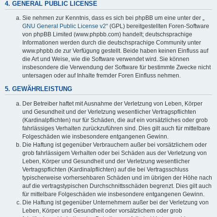
4. GENERAL PUBLIC LICENSE
Sie nehmen zur Kenntnis, dass es sich bei phpBB um eine unter der „
GNU General Public License v2
“ (GPL) bereitgestellten Foren-Software
von phpBB Limited (www.phpbb.com) handelt; deutschsprachige
Informationen werden durch die deutschsprachige Community unter
www.phpbb.de zur Verfügung gestellt. Beide haben keinen Einfluss auf
die Art und Weise, wie die Software verwendet wird. Sie können
insbesondere die Verwendung der Software für bestimmte Zwecke nicht
untersagen oder auf Inhalte fremder Foren Einfluss nehmen.
5. GEWÄHRLEISTUNG
Der Betreiber haftet mit Ausnahme der Verletzung von Leben, Körper
und Gesundheit und der Verletzung wesentlicher Vertragspflichten
(Kardinalpflichten) nur für Schäden, die auf ein vorsätzliches oder grob
fahrlässiges Verhalten zurückzuführen sind. Dies gilt auch für mittelbare
Folgeschäden wie insbesondere entgangenen Gewinn.
Die Haftung ist gegenüber Verbrauchern außer bei vorsätzlichem oder
grob fahrlässigem Verhalten oder bei Schäden aus der Verletzung von
Leben, Körper und Gesundheit und der Verletzung wesentlicher
Vertragspflichten (Kardinalpflichten) auf die bei Vertragsschluss
typischerweise vorhersehbaren Schäden und im übrigen der Höhe nach
auf die vertragstypischen Durchschnittsschäden begrenzt. Dies gilt auch
für mittelbare Folgeschäden wie insbesondere entgangenen Gewinn.
Die Haftung ist gegenüber Unternehmern außer bei der Verletzung von
Leben, Körper und Gesundheit oder vorsätzlichem oder grob