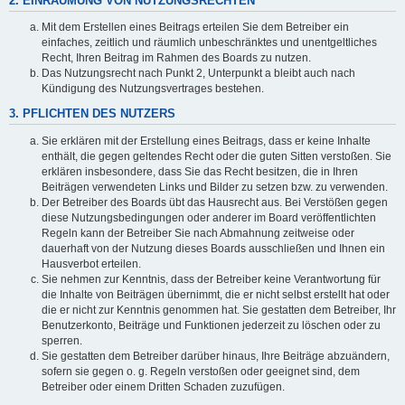
2. EINRÄUMUNG VON NUTZUNGSRECHTEN
Mit dem Erstellen eines Beitrags erteilen Sie dem Betreiber ein
einfaches, zeitlich und räumlich unbeschränktes und unentgeltliches
Recht, Ihren Beitrag im Rahmen des Boards zu nutzen.
Das Nutzungsrecht nach Punkt 2, Unterpunkt a bleibt auch nach
Kündigung des Nutzungsvertrages bestehen.
3. PFLICHTEN DES NUTZERS
Sie erklären mit der Erstellung eines Beitrags, dass er keine Inhalte
enthält, die gegen geltendes Recht oder die guten Sitten verstoßen. Sie
erklären insbesondere, dass Sie das Recht besitzen, die in Ihren
Beiträgen verwendeten Links und Bilder zu setzen bzw. zu verwenden.
Der Betreiber des Boards übt das Hausrecht aus. Bei Verstößen gegen
diese Nutzungsbedingungen oder anderer im Board veröffentlichten
Regeln kann der Betreiber Sie nach Abmahnung zeitweise oder
dauerhaft von der Nutzung dieses Boards ausschließen und Ihnen ein
Hausverbot erteilen.
Sie nehmen zur Kenntnis, dass der Betreiber keine Verantwortung für
die Inhalte von Beiträgen übernimmt, die er nicht selbst erstellt hat oder
die er nicht zur Kenntnis genommen hat. Sie gestatten dem Betreiber, Ihr
Benutzerkonto, Beiträge und Funktionen jederzeit zu löschen oder zu
sperren.
Sie gestatten dem Betreiber darüber hinaus, Ihre Beiträge abzuändern,
sofern sie gegen o. g. Regeln verstoßen oder geeignet sind, dem
Betreiber oder einem Dritten Schaden zuzufügen.