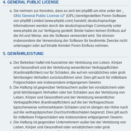
4. GENERAL PUBLIC LICENSE
Sie nehmen zur Kenntnis, dass es sich bei phpBB um eine unter der „
GNU General Public License v2
“ (GPL) bereitgestellten Foren-Software
von phpBB Limited (www.phpbb.com) handelt; deutschsprachige
Informationen werden durch die deutschsprachige Community unter
www.phpbb.de zur Verfügung gestellt. Beide haben keinen Einfluss auf
die Art und Weise, wie die Software verwendet wird. Sie können
insbesondere die Verwendung der Software für bestimmte Zwecke nicht
untersagen oder auf Inhalte fremder Foren Einfluss nehmen.
5. GEWÄHRLEISTUNG
Der Betreiber haftet mit Ausnahme der Verletzung von Leben, Körper
und Gesundheit und der Verletzung wesentlicher Vertragspflichten
(Kardinalpflichten) nur für Schäden, die auf ein vorsätzliches oder grob
fahrlässiges Verhalten zurückzuführen sind. Dies gilt auch für mittelbare
Folgeschäden wie insbesondere entgangenen Gewinn.
Die Haftung ist gegenüber Verbrauchern außer bei vorsätzlichem oder
grob fahrlässigem Verhalten oder bei Schäden aus der Verletzung von
Leben, Körper und Gesundheit und der Verletzung wesentlicher
Vertragspflichten (Kardinalpflichten) auf die bei Vertragsschluss
typischerweise vorhersehbaren Schäden und im übrigen der Höhe nach
auf die vertragstypischen Durchschnittsschäden begrenzt. Dies gilt auch
für mittelbare Folgeschäden wie insbesondere entgangenen Gewinn.
Die Haftung ist gegenüber Unternehmern außer bei der Verletzung von
Leben, Körper und Gesundheit oder vorsätzlichem oder grob