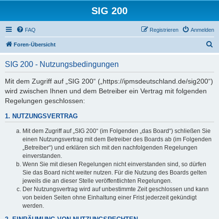
SIG 200
FAQ
Registrieren
Anmelden
S
Foren-Übersicht
u
SIG 200 - Nutzungsbedingungen
c
h
Mit dem Zugriff auf „SIG 200“ („https://ipmsdeutschland.de/sig200“)
wird zwischen Ihnen und dem Betreiber ein Vertrag mit folgenden
e
Regelungen geschlossen:
1. NUTZUNGSVERTRAG
Mit dem Zugriff auf „SIG 200“ (im Folgenden „das Board“) schließen Sie
einen Nutzungsvertrag mit dem Betreiber des Boards ab (im Folgenden
„Betreiber“) und erklären sich mit den nachfolgenden Regelungen
einverstanden.
Wenn Sie mit diesen Regelungen nicht einverstanden sind, so dürfen
Sie das Board nicht weiter nutzen. Für die Nutzung des Boards gelten
jeweils die an dieser Stelle veröffentlichten Regelungen.
Der Nutzungsvertrag wird auf unbestimmte Zeit geschlossen und kann
von beiden Seiten ohne Einhaltung einer Frist jederzeit gekündigt
werden.