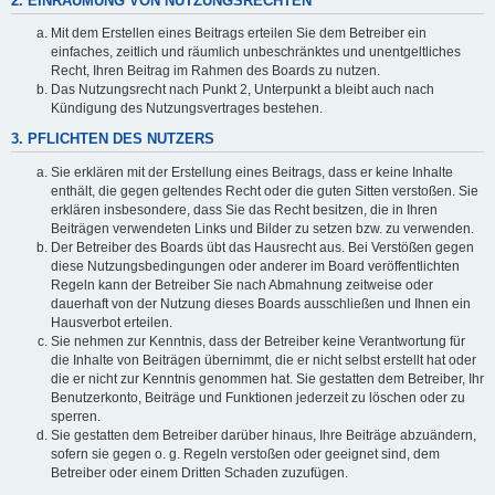
2. EINRÄUMUNG VON NUTZUNGSRECHTEN
Mit dem Erstellen eines Beitrags erteilen Sie dem Betreiber ein
einfaches, zeitlich und räumlich unbeschränktes und unentgeltliches
Recht, Ihren Beitrag im Rahmen des Boards zu nutzen.
Das Nutzungsrecht nach Punkt 2, Unterpunkt a bleibt auch nach
Kündigung des Nutzungsvertrages bestehen.
3. PFLICHTEN DES NUTZERS
Sie erklären mit der Erstellung eines Beitrags, dass er keine Inhalte
enthält, die gegen geltendes Recht oder die guten Sitten verstoßen. Sie
erklären insbesondere, dass Sie das Recht besitzen, die in Ihren
Beiträgen verwendeten Links und Bilder zu setzen bzw. zu verwenden.
Der Betreiber des Boards übt das Hausrecht aus. Bei Verstößen gegen
diese Nutzungsbedingungen oder anderer im Board veröffentlichten
Regeln kann der Betreiber Sie nach Abmahnung zeitweise oder
dauerhaft von der Nutzung dieses Boards ausschließen und Ihnen ein
Hausverbot erteilen.
Sie nehmen zur Kenntnis, dass der Betreiber keine Verantwortung für
die Inhalte von Beiträgen übernimmt, die er nicht selbst erstellt hat oder
die er nicht zur Kenntnis genommen hat. Sie gestatten dem Betreiber, Ihr
Benutzerkonto, Beiträge und Funktionen jederzeit zu löschen oder zu
sperren.
Sie gestatten dem Betreiber darüber hinaus, Ihre Beiträge abzuändern,
sofern sie gegen o. g. Regeln verstoßen oder geeignet sind, dem
Betreiber oder einem Dritten Schaden zuzufügen.