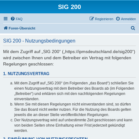
SIG 200
FAQ
Registrieren
Anmelden
S
Foren-Übersicht
u
SIG 200 - Nutzungsbedingungen
c
h
Mit dem Zugriff auf „SIG 200“ („https://ipmsdeutschland.de/sig200“)
wird zwischen Ihnen und dem Betreiber ein Vertrag mit folgenden
e
Regelungen geschlossen:
1. NUTZUNGSVERTRAG
Mit dem Zugriff auf „SIG 200“ (im Folgenden „das Board“) schließen Sie
einen Nutzungsvertrag mit dem Betreiber des Boards ab (im Folgenden
„Betreiber“) und erklären sich mit den nachfolgenden Regelungen
einverstanden.
Wenn Sie mit diesen Regelungen nicht einverstanden sind, so dürfen
Sie das Board nicht weiter nutzen. Für die Nutzung des Boards gelten
jeweils die an dieser Stelle veröffentlichten Regelungen.
Der Nutzungsvertrag wird auf unbestimmte Zeit geschlossen und kann
von beiden Seiten ohne Einhaltung einer Frist jederzeit gekündigt
werden.