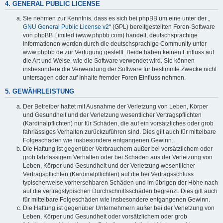
4. GENERAL PUBLIC LICENSE
Sie nehmen zur Kenntnis, dass es sich bei phpBB um eine unter der „
GNU General Public License v2
“ (GPL) bereitgestellten Foren-Software
von phpBB Limited (www.phpbb.com) handelt; deutschsprachige
Informationen werden durch die deutschsprachige Community unter
www.phpbb.de zur Verfügung gestellt. Beide haben keinen Einfluss auf
die Art und Weise, wie die Software verwendet wird. Sie können
insbesondere die Verwendung der Software für bestimmte Zwecke nicht
untersagen oder auf Inhalte fremder Foren Einfluss nehmen.
5. GEWÄHRLEISTUNG
Der Betreiber haftet mit Ausnahme der Verletzung von Leben, Körper
und Gesundheit und der Verletzung wesentlicher Vertragspflichten
(Kardinalpflichten) nur für Schäden, die auf ein vorsätzliches oder grob
fahrlässiges Verhalten zurückzuführen sind. Dies gilt auch für mittelbare
Folgeschäden wie insbesondere entgangenen Gewinn.
Die Haftung ist gegenüber Verbrauchern außer bei vorsätzlichem oder
grob fahrlässigem Verhalten oder bei Schäden aus der Verletzung von
Leben, Körper und Gesundheit und der Verletzung wesentlicher
Vertragspflichten (Kardinalpflichten) auf die bei Vertragsschluss
typischerweise vorhersehbaren Schäden und im übrigen der Höhe nach
auf die vertragstypischen Durchschnittsschäden begrenzt. Dies gilt auch
für mittelbare Folgeschäden wie insbesondere entgangenen Gewinn.
Die Haftung ist gegenüber Unternehmern außer bei der Verletzung von
Leben, Körper und Gesundheit oder vorsätzlichem oder grob