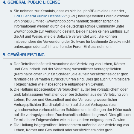
4. GENERAL PUBLIC LICENSE
Sie nehmen zur Kenntnis, dass es sich bei phpBB um eine unter der „
GNU General Public License v2
“ (GPL) bereitgestellten Foren-Software
von phpBB Limited (www.phpbb.com) handelt; deutschsprachige
Informationen werden durch die deutschsprachige Community unter
www.phpbb.de zur Verfügung gestellt. Beide haben keinen Einfluss auf
die Art und Weise, wie die Software verwendet wird. Sie können
insbesondere die Verwendung der Software für bestimmte Zwecke nicht
untersagen oder auf Inhalte fremder Foren Einfluss nehmen.
5. GEWÄHRLEISTUNG
Der Betreiber haftet mit Ausnahme der Verletzung von Leben, Körper
und Gesundheit und der Verletzung wesentlicher Vertragspflichten
(Kardinalpflichten) nur für Schäden, die auf ein vorsätzliches oder grob
fahrlässiges Verhalten zurückzuführen sind. Dies gilt auch für mittelbare
Folgeschäden wie insbesondere entgangenen Gewinn.
Die Haftung ist gegenüber Verbrauchern außer bei vorsätzlichem oder
grob fahrlässigem Verhalten oder bei Schäden aus der Verletzung von
Leben, Körper und Gesundheit und der Verletzung wesentlicher
Vertragspflichten (Kardinalpflichten) auf die bei Vertragsschluss
typischerweise vorhersehbaren Schäden und im übrigen der Höhe nach
auf die vertragstypischen Durchschnittsschäden begrenzt. Dies gilt auch
für mittelbare Folgeschäden wie insbesondere entgangenen Gewinn.
Die Haftung ist gegenüber Unternehmern außer bei der Verletzung von
Leben, Körper und Gesundheit oder vorsätzlichem oder grob