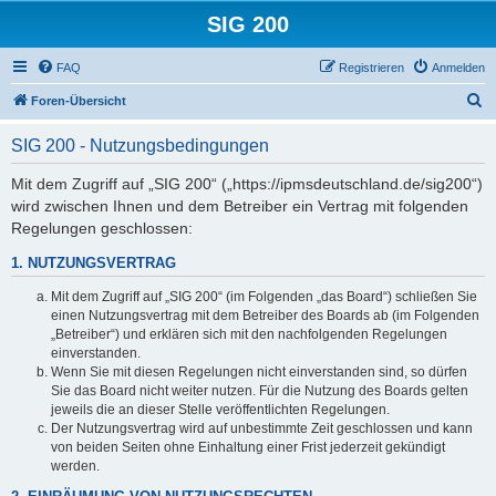
SIG 200
FAQ
Registrieren
Anmelden
S
Foren-Übersicht
u
SIG 200 - Nutzungsbedingungen
c
h
Mit dem Zugriff auf „SIG 200“ („https://ipmsdeutschland.de/sig200“)
wird zwischen Ihnen und dem Betreiber ein Vertrag mit folgenden
e
Regelungen geschlossen:
1. NUTZUNGSVERTRAG
Mit dem Zugriff auf „SIG 200“ (im Folgenden „das Board“) schließen Sie
einen Nutzungsvertrag mit dem Betreiber des Boards ab (im Folgenden
„Betreiber“) und erklären sich mit den nachfolgenden Regelungen
einverstanden.
Wenn Sie mit diesen Regelungen nicht einverstanden sind, so dürfen
Sie das Board nicht weiter nutzen. Für die Nutzung des Boards gelten
jeweils die an dieser Stelle veröffentlichten Regelungen.
Der Nutzungsvertrag wird auf unbestimmte Zeit geschlossen und kann
von beiden Seiten ohne Einhaltung einer Frist jederzeit gekündigt
werden.