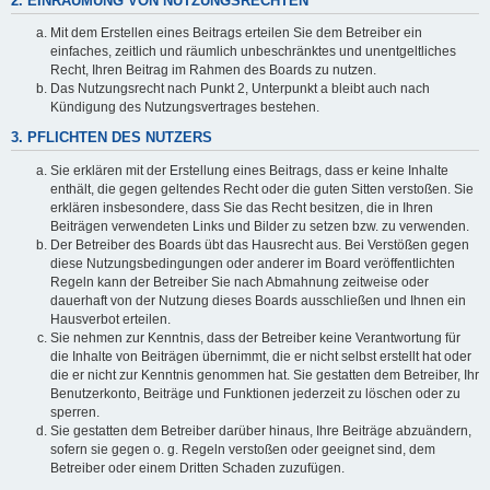
2. EINRÄUMUNG VON NUTZUNGSRECHTEN
Mit dem Erstellen eines Beitrags erteilen Sie dem Betreiber ein
einfaches, zeitlich und räumlich unbeschränktes und unentgeltliches
Recht, Ihren Beitrag im Rahmen des Boards zu nutzen.
Das Nutzungsrecht nach Punkt 2, Unterpunkt a bleibt auch nach
Kündigung des Nutzungsvertrages bestehen.
3. PFLICHTEN DES NUTZERS
Sie erklären mit der Erstellung eines Beitrags, dass er keine Inhalte
enthält, die gegen geltendes Recht oder die guten Sitten verstoßen. Sie
erklären insbesondere, dass Sie das Recht besitzen, die in Ihren
Beiträgen verwendeten Links und Bilder zu setzen bzw. zu verwenden.
Der Betreiber des Boards übt das Hausrecht aus. Bei Verstößen gegen
diese Nutzungsbedingungen oder anderer im Board veröffentlichten
Regeln kann der Betreiber Sie nach Abmahnung zeitweise oder
dauerhaft von der Nutzung dieses Boards ausschließen und Ihnen ein
Hausverbot erteilen.
Sie nehmen zur Kenntnis, dass der Betreiber keine Verantwortung für
die Inhalte von Beiträgen übernimmt, die er nicht selbst erstellt hat oder
die er nicht zur Kenntnis genommen hat. Sie gestatten dem Betreiber, Ihr
Benutzerkonto, Beiträge und Funktionen jederzeit zu löschen oder zu
sperren.
Sie gestatten dem Betreiber darüber hinaus, Ihre Beiträge abzuändern,
sofern sie gegen o. g. Regeln verstoßen oder geeignet sind, dem
Betreiber oder einem Dritten Schaden zuzufügen.