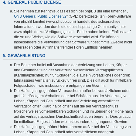
4. GENERAL PUBLIC LICENSE
Sie nehmen zur Kenntnis, dass es sich bei phpBB um eine unter der „
GNU General Public License v2
“ (GPL) bereitgestellten Foren-Software
von phpBB Limited (www.phpbb.com) handelt; deutschsprachige
Informationen werden durch die deutschsprachige Community unter
www.phpbb.de zur Verfügung gestellt. Beide haben keinen Einfluss auf
die Art und Weise, wie die Software verwendet wird. Sie können
insbesondere die Verwendung der Software für bestimmte Zwecke nicht
untersagen oder auf Inhalte fremder Foren Einfluss nehmen.
5. GEWÄHRLEISTUNG
Der Betreiber haftet mit Ausnahme der Verletzung von Leben, Körper
und Gesundheit und der Verletzung wesentlicher Vertragspflichten
(Kardinalpflichten) nur für Schäden, die auf ein vorsätzliches oder grob
fahrlässiges Verhalten zurückzuführen sind. Dies gilt auch für mittelbare
Folgeschäden wie insbesondere entgangenen Gewinn.
Die Haftung ist gegenüber Verbrauchern außer bei vorsätzlichem oder
grob fahrlässigem Verhalten oder bei Schäden aus der Verletzung von
Leben, Körper und Gesundheit und der Verletzung wesentlicher
Vertragspflichten (Kardinalpflichten) auf die bei Vertragsschluss
typischerweise vorhersehbaren Schäden und im übrigen der Höhe nach
auf die vertragstypischen Durchschnittsschäden begrenzt. Dies gilt auch
für mittelbare Folgeschäden wie insbesondere entgangenen Gewinn.
Die Haftung ist gegenüber Unternehmern außer bei der Verletzung von
Leben, Körper und Gesundheit oder vorsätzlichem oder grob