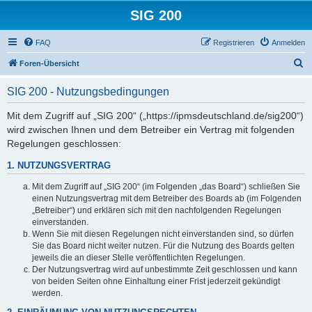
SIG 200
FAQ
Registrieren
Anmelden
S
Foren-Übersicht
u
SIG 200 - Nutzungsbedingungen
c
h
Mit dem Zugriff auf „SIG 200“ („https://ipmsdeutschland.de/sig200“)
wird zwischen Ihnen und dem Betreiber ein Vertrag mit folgenden
e
Regelungen geschlossen:
1. NUTZUNGSVERTRAG
Mit dem Zugriff auf „SIG 200“ (im Folgenden „das Board“) schließen Sie
einen Nutzungsvertrag mit dem Betreiber des Boards ab (im Folgenden
„Betreiber“) und erklären sich mit den nachfolgenden Regelungen
einverstanden.
Wenn Sie mit diesen Regelungen nicht einverstanden sind, so dürfen
Sie das Board nicht weiter nutzen. Für die Nutzung des Boards gelten
jeweils die an dieser Stelle veröffentlichten Regelungen.
Der Nutzungsvertrag wird auf unbestimmte Zeit geschlossen und kann
von beiden Seiten ohne Einhaltung einer Frist jederzeit gekündigt
werden.