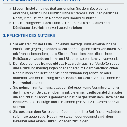
2. EINRÄUMUNG VON NUTZUNGSRECHTEN
Mit dem Erstellen eines Beitrags erteilen Sie dem Betreiber ein
einfaches, zeitlich und räumlich unbeschränktes und unentgeltliches
Recht, Ihren Beitrag im Rahmen des Boards zu nutzen.
Das Nutzungsrecht nach Punkt 2, Unterpunkt a bleibt auch nach
Kündigung des Nutzungsvertrages bestehen.
3. PFLICHTEN DES NUTZERS
Sie erklären mit der Erstellung eines Beitrags, dass er keine Inhalte
enthält, die gegen geltendes Recht oder die guten Sitten verstoßen. Sie
erklären insbesondere, dass Sie das Recht besitzen, die in Ihren
Beiträgen verwendeten Links und Bilder zu setzen bzw. zu verwenden.
Der Betreiber des Boards übt das Hausrecht aus. Bei Verstößen gegen
diese Nutzungsbedingungen oder anderer im Board veröffentlichten
Regeln kann der Betreiber Sie nach Abmahnung zeitweise oder
dauerhaft von der Nutzung dieses Boards ausschließen und Ihnen ein
Hausverbot erteilen.
Sie nehmen zur Kenntnis, dass der Betreiber keine Verantwortung für
die Inhalte von Beiträgen übernimmt, die er nicht selbst erstellt hat oder
die er nicht zur Kenntnis genommen hat. Sie gestatten dem Betreiber, Ihr
Benutzerkonto, Beiträge und Funktionen jederzeit zu löschen oder zu
sperren.
Sie gestatten dem Betreiber darüber hinaus, Ihre Beiträge abzuändern,
sofern sie gegen o. g. Regeln verstoßen oder geeignet sind, dem
Betreiber oder einem Dritten Schaden zuzufügen.