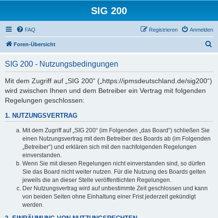
SIG 200
FAQ
Registrieren
Anmelden
S
Foren-Übersicht
u
SIG 200 - Nutzungsbedingungen
c
h
Mit dem Zugriff auf „SIG 200“ („https://ipmsdeutschland.de/sig200“)
wird zwischen Ihnen und dem Betreiber ein Vertrag mit folgenden
e
Regelungen geschlossen:
1. NUTZUNGSVERTRAG
Mit dem Zugriff auf „SIG 200“ (im Folgenden „das Board“) schließen Sie
einen Nutzungsvertrag mit dem Betreiber des Boards ab (im Folgenden
„Betreiber“) und erklären sich mit den nachfolgenden Regelungen
einverstanden.
Wenn Sie mit diesen Regelungen nicht einverstanden sind, so dürfen
Sie das Board nicht weiter nutzen. Für die Nutzung des Boards gelten
jeweils die an dieser Stelle veröffentlichten Regelungen.
Der Nutzungsvertrag wird auf unbestimmte Zeit geschlossen und kann
von beiden Seiten ohne Einhaltung einer Frist jederzeit gekündigt
werden.