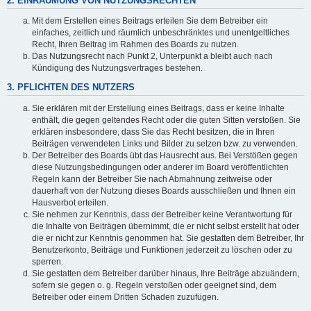
2. EINRÄUMUNG VON NUTZUNGSRECHTEN
Mit dem Erstellen eines Beitrags erteilen Sie dem Betreiber ein
einfaches, zeitlich und räumlich unbeschränktes und unentgeltliches
Recht, Ihren Beitrag im Rahmen des Boards zu nutzen.
Das Nutzungsrecht nach Punkt 2, Unterpunkt a bleibt auch nach
Kündigung des Nutzungsvertrages bestehen.
3. PFLICHTEN DES NUTZERS
Sie erklären mit der Erstellung eines Beitrags, dass er keine Inhalte
enthält, die gegen geltendes Recht oder die guten Sitten verstoßen. Sie
erklären insbesondere, dass Sie das Recht besitzen, die in Ihren
Beiträgen verwendeten Links und Bilder zu setzen bzw. zu verwenden.
Der Betreiber des Boards übt das Hausrecht aus. Bei Verstößen gegen
diese Nutzungsbedingungen oder anderer im Board veröffentlichten
Regeln kann der Betreiber Sie nach Abmahnung zeitweise oder
dauerhaft von der Nutzung dieses Boards ausschließen und Ihnen ein
Hausverbot erteilen.
Sie nehmen zur Kenntnis, dass der Betreiber keine Verantwortung für
die Inhalte von Beiträgen übernimmt, die er nicht selbst erstellt hat oder
die er nicht zur Kenntnis genommen hat. Sie gestatten dem Betreiber, Ihr
Benutzerkonto, Beiträge und Funktionen jederzeit zu löschen oder zu
sperren.
Sie gestatten dem Betreiber darüber hinaus, Ihre Beiträge abzuändern,
sofern sie gegen o. g. Regeln verstoßen oder geeignet sind, dem
Betreiber oder einem Dritten Schaden zuzufügen.