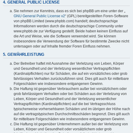
4. GENERAL PUBLIC LICENSE
Sie nehmen zur Kenntnis, dass es sich bei phpBB um eine unter der „
GNU General Public License v2
“ (GPL) bereitgestellten Foren-Software
von phpBB Limited (www.phpbb.com) handelt; deutschsprachige
Informationen werden durch die deutschsprachige Community unter
www.phpbb.de zur Verfügung gestellt. Beide haben keinen Einfluss auf
die Art und Weise, wie die Software verwendet wird. Sie können
insbesondere die Verwendung der Software für bestimmte Zwecke nicht
untersagen oder auf Inhalte fremder Foren Einfluss nehmen.
5. GEWÄHRLEISTUNG
Der Betreiber haftet mit Ausnahme der Verletzung von Leben, Körper
und Gesundheit und der Verletzung wesentlicher Vertragspflichten
(Kardinalpflichten) nur für Schäden, die auf ein vorsätzliches oder grob
fahrlässiges Verhalten zurückzuführen sind. Dies gilt auch für mittelbare
Folgeschäden wie insbesondere entgangenen Gewinn.
Die Haftung ist gegenüber Verbrauchern außer bei vorsätzlichem oder
grob fahrlässigem Verhalten oder bei Schäden aus der Verletzung von
Leben, Körper und Gesundheit und der Verletzung wesentlicher
Vertragspflichten (Kardinalpflichten) auf die bei Vertragsschluss
typischerweise vorhersehbaren Schäden und im übrigen der Höhe nach
auf die vertragstypischen Durchschnittsschäden begrenzt. Dies gilt auch
für mittelbare Folgeschäden wie insbesondere entgangenen Gewinn.
Die Haftung ist gegenüber Unternehmern außer bei der Verletzung von
Leben, Körper und Gesundheit oder vorsätzlichem oder grob