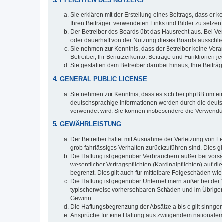
3. PFLICHTEN DES NUTZERS
Sie erklären mit der Erstellung eines Beitrags, dass er 
Ihren Beiträgen verwendeten Links und Bilder zu setze
Der Betreiber des Boards übt das Hausrecht aus. Bei V
oder dauerhaft von der Nutzung dieses Boards ausschlie
Sie nehmen zur Kenntnis, dass der Betreiber keine Verant
Betreiber, Ihr Benutzerkonto, Beiträge und Funktionen je
Sie gestatten dem Betreiber darüber hinaus, Ihre Beitr
4. GENERAL PUBLIC LICENSE
Sie nehmen zur Kenntnis, dass es sich bei phpBB um ein
deutschsprachige Informationen werden durch die deuts
verwendet wird. Sie können insbesondere die Verwendun
5. GEWÄHRLEISTUNG
Der Betreiber haftet mit Ausnahme der Verletzung von Le
grob fahrlässiges Verhalten zurückzuführen sind. Dies 
Die Haftung ist gegenüber Verbrauchern außer bei vors
wesentlicher Vertragspflichten (Kardinalpflichten) auf
begrenzt. Dies gilt auch für mittelbare Folgeschäden 
Die Haftung ist gegenüber Unternehmern außer bei der V
typischerweise vorhersehbaren Schäden und im Übrigen 
Gewinn.
Die Haftungsbegrenzung der Absätze a bis c gilt sinnge
Ansprüche für eine Haftung aus zwingendem nationalem