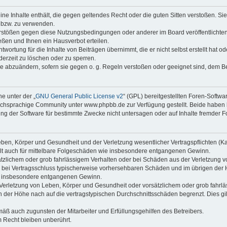
keine Inhalte enthält, die gegen geltendes Recht oder die guten Sitten verstoßen. Si
n bzw. zu verwenden.
erstößen gegen diese Nutzungsbedingungen oder anderer im Board veröffentlicht
ßen und Ihnen ein Hausverbot erteilen.
wortung für die Inhalte von Beiträgen übernimmt, die er nicht selbst erstellt hat 
derzeit zu löschen oder zu sperren.
äge abzuändern, sofern sie gegen o. g. Regeln verstoßen oder geeignet sind, dem 
e unter der „
GNU General Public License v2
“ (GPL) bereitgestellten Foren-Soft
chsprachige Community unter www.phpbb.de zur Verfügung gestellt. Beide haben ke
g der Software für bestimmte Zwecke nicht untersagen oder auf Inhalte fremder F
ben, Körper und Gesundheit und der Verletzung wesentlicher Vertragspflichten (Kard
gilt auch für mittelbare Folgeschäden wie insbesondere entgangenen Gewinn.
ätzlichem oder grob fahrlässigem Verhalten oder bei Schäden aus der Verletzung 
 die bei Vertragsschluss typischerweise vorhersehbaren Schäden und im übrigen de
wie insbesondere entgangenen Gewinn.
erletzung von Leben, Körper und Gesundheit oder vorsätzlichem oder grob fahrläs
der Höhe nach auf die vertragstypischen Durchschnittsschäden begrenzt. Dies gi
mäß auch zugunsten der Mitarbeiter und Erfüllungsgehilfen des Betreibers.
 Recht bleiben unberührt.