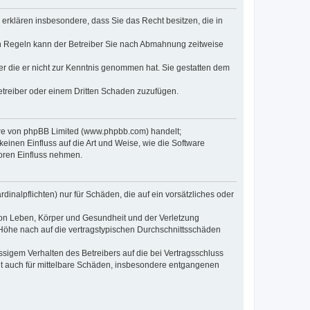
e erklären insbesondere, dass Sie das Recht besitzen, die in
en Regeln kann der Betreiber Sie nach Abmahnung zeitweise
oder die er nicht zur Kenntnis genommen hat. Sie gestatten dem
Betreiber oder einem Dritten Schaden zuzufügen.
ware von phpBB Limited (www.phpbb.com) handelt;
inen Einfluss auf die Art und Weise, wie die Software
oren Einfluss nehmen.
inalpflichten) nur für Schäden, die auf ein vorsätzliches oder
von Leben, Körper und Gesundheit und der Verletzung
r Höhe nach auf die vertragstypischen Durchschnittsschäden
sigem Verhalten des Betreibers auf die bei Vertragsschluss
lt auch für mittelbare Schäden, insbesondere entgangenen