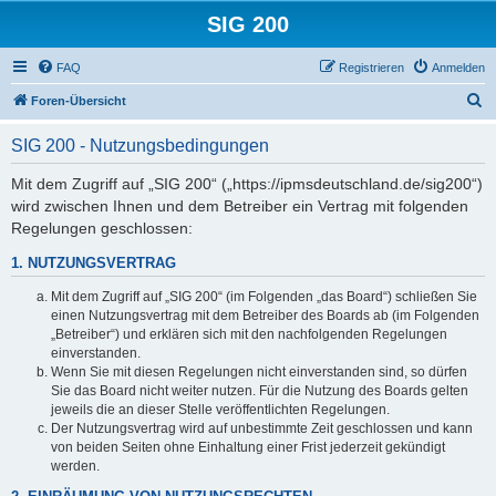
SIG 200
FAQ
Registrieren
Anmelden
S
Foren-Übersicht
u
SIG 200 - Nutzungsbedingungen
c
h
Mit dem Zugriff auf „SIG 200“ („https://ipmsdeutschland.de/sig200“)
wird zwischen Ihnen und dem Betreiber ein Vertrag mit folgenden
e
Regelungen geschlossen:
1. NUTZUNGSVERTRAG
Mit dem Zugriff auf „SIG 200“ (im Folgenden „das Board“) schließen Sie
einen Nutzungsvertrag mit dem Betreiber des Boards ab (im Folgenden
„Betreiber“) und erklären sich mit den nachfolgenden Regelungen
einverstanden.
Wenn Sie mit diesen Regelungen nicht einverstanden sind, so dürfen
Sie das Board nicht weiter nutzen. Für die Nutzung des Boards gelten
jeweils die an dieser Stelle veröffentlichten Regelungen.
Der Nutzungsvertrag wird auf unbestimmte Zeit geschlossen und kann
von beiden Seiten ohne Einhaltung einer Frist jederzeit gekündigt
werden.