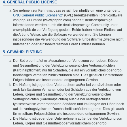
4. GENERAL PUBLIC LICENSE
Sie nehmen zur Kenntnis, dass es sich bei phpBB um eine unter der „
GNU General Public License v2
“ (GPL) bereitgestellten Foren-Software
von phpBB Limited (www.phpbb.com) handelt; deutschsprachige
Informationen werden durch die deutschsprachige Community unter
www.phpbb.de zur Verfügung gestellt. Beide haben keinen Einfluss auf
die Art und Weise, wie die Software verwendet wird. Sie können
insbesondere die Verwendung der Software für bestimmte Zwecke nicht
untersagen oder auf Inhalte fremder Foren Einfluss nehmen.
5. GEWÄHRLEISTUNG
Der Betreiber haftet mit Ausnahme der Verletzung von Leben, Körper
und Gesundheit und der Verletzung wesentlicher Vertragspflichten
(Kardinalpflichten) nur für Schäden, die auf ein vorsätzliches oder grob
fahrlässiges Verhalten zurückzuführen sind. Dies gilt auch für mittelbare
Folgeschäden wie insbesondere entgangenen Gewinn.
Die Haftung ist gegenüber Verbrauchern außer bei vorsätzlichem oder
grob fahrlässigem Verhalten oder bei Schäden aus der Verletzung von
Leben, Körper und Gesundheit und der Verletzung wesentlicher
Vertragspflichten (Kardinalpflichten) auf die bei Vertragsschluss
typischerweise vorhersehbaren Schäden und im übrigen der Höhe nach
auf die vertragstypischen Durchschnittsschäden begrenzt. Dies gilt auch
für mittelbare Folgeschäden wie insbesondere entgangenen Gewinn.
Die Haftung ist gegenüber Unternehmern außer bei der Verletzung von
Leben, Körper und Gesundheit oder vorsätzlichem oder grob