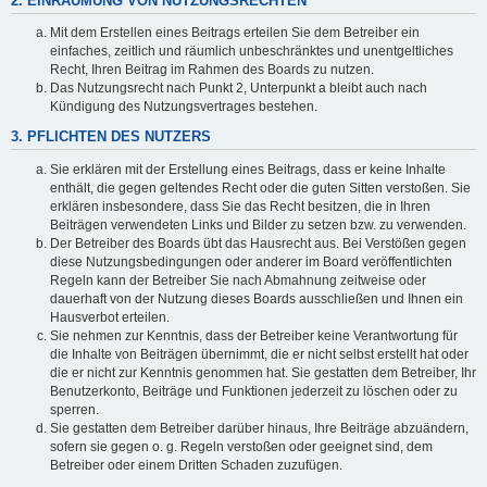
2. EINRÄUMUNG VON NUTZUNGSRECHTEN
Mit dem Erstellen eines Beitrags erteilen Sie dem Betreiber ein
einfaches, zeitlich und räumlich unbeschränktes und unentgeltliches
Recht, Ihren Beitrag im Rahmen des Boards zu nutzen.
Das Nutzungsrecht nach Punkt 2, Unterpunkt a bleibt auch nach
Kündigung des Nutzungsvertrages bestehen.
3. PFLICHTEN DES NUTZERS
Sie erklären mit der Erstellung eines Beitrags, dass er keine Inhalte
enthält, die gegen geltendes Recht oder die guten Sitten verstoßen. Sie
erklären insbesondere, dass Sie das Recht besitzen, die in Ihren
Beiträgen verwendeten Links und Bilder zu setzen bzw. zu verwenden.
Der Betreiber des Boards übt das Hausrecht aus. Bei Verstößen gegen
diese Nutzungsbedingungen oder anderer im Board veröffentlichten
Regeln kann der Betreiber Sie nach Abmahnung zeitweise oder
dauerhaft von der Nutzung dieses Boards ausschließen und Ihnen ein
Hausverbot erteilen.
Sie nehmen zur Kenntnis, dass der Betreiber keine Verantwortung für
die Inhalte von Beiträgen übernimmt, die er nicht selbst erstellt hat oder
die er nicht zur Kenntnis genommen hat. Sie gestatten dem Betreiber, Ihr
Benutzerkonto, Beiträge und Funktionen jederzeit zu löschen oder zu
sperren.
Sie gestatten dem Betreiber darüber hinaus, Ihre Beiträge abzuändern,
sofern sie gegen o. g. Regeln verstoßen oder geeignet sind, dem
Betreiber oder einem Dritten Schaden zuzufügen.