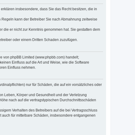
e erklären insbesondere, dass Sie das Recht besitzen, die in
en Regeln kann der Betreiber Sie nach Abmahnung zeitweise
oder die er nicht zur Kenntnis genommen hat. Sie gestatten dem
Betreiber oder einem Dritten Schaden zuzufügen.
ware von phpBB Limited (www.phpbb.com) handelt;
inen Einfluss auf die Art und Weise, wie die Software
oren Einfluss nehmen.
inalpflichten) nur für Schäden, die auf ein vorsätzliches oder
von Leben, Körper und Gesundheit und der Verletzung
r Höhe nach auf die vertragstypischen Durchschnittsschäden
sigem Verhalten des Betreibers auf die bei Vertragsschluss
lt auch für mittelbare Schäden, insbesondere entgangenen