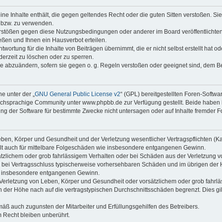
keine Inhalte enthält, die gegen geltendes Recht oder die guten Sitten verstoßen. Si
n bzw. zu verwenden.
erstößen gegen diese Nutzungsbedingungen oder anderer im Board veröffentlicht
ßen und Ihnen ein Hausverbot erteilen.
wortung für die Inhalte von Beiträgen übernimmt, die er nicht selbst erstellt hat 
derzeit zu löschen oder zu sperren.
äge abzuändern, sofern sie gegen o. g. Regeln verstoßen oder geeignet sind, dem 
e unter der „
GNU General Public License v2
“ (GPL) bereitgestellten Foren-Soft
chsprachige Community unter www.phpbb.de zur Verfügung gestellt. Beide haben ke
g der Software für bestimmte Zwecke nicht untersagen oder auf Inhalte fremder F
ben, Körper und Gesundheit und der Verletzung wesentlicher Vertragspflichten (Kard
gilt auch für mittelbare Folgeschäden wie insbesondere entgangenen Gewinn.
ätzlichem oder grob fahrlässigem Verhalten oder bei Schäden aus der Verletzung 
 die bei Vertragsschluss typischerweise vorhersehbaren Schäden und im übrigen de
wie insbesondere entgangenen Gewinn.
erletzung von Leben, Körper und Gesundheit oder vorsätzlichem oder grob fahrläs
der Höhe nach auf die vertragstypischen Durchschnittsschäden begrenzt. Dies gi
mäß auch zugunsten der Mitarbeiter und Erfüllungsgehilfen des Betreibers.
 Recht bleiben unberührt.