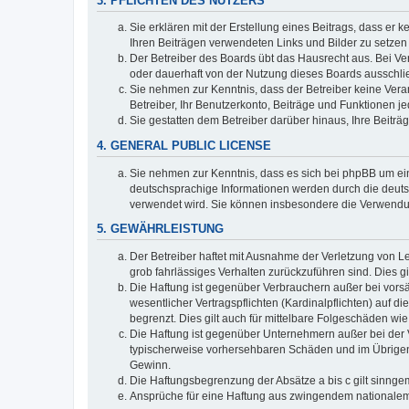
3. PFLICHTEN DES NUTZERS
Sie erklären mit der Erstellung eines Beitrags, dass er 
Ihren Beiträgen verwendeten Links und Bilder zu setze
Der Betreiber des Boards übt das Hausrecht aus. Bei V
oder dauerhaft von der Nutzung dieses Boards ausschlie
Sie nehmen zur Kenntnis, dass der Betreiber keine Verant
Betreiber, Ihr Benutzerkonto, Beiträge und Funktionen je
Sie gestatten dem Betreiber darüber hinaus, Ihre Beitr
4. GENERAL PUBLIC LICENSE
Sie nehmen zur Kenntnis, dass es sich bei phpBB um ein
deutschsprachige Informationen werden durch die deuts
verwendet wird. Sie können insbesondere die Verwendun
5. GEWÄHRLEISTUNG
Der Betreiber haftet mit Ausnahme der Verletzung von Le
grob fahrlässiges Verhalten zurückzuführen sind. Dies 
Die Haftung ist gegenüber Verbrauchern außer bei vors
wesentlicher Vertragspflichten (Kardinalpflichten) auf
begrenzt. Dies gilt auch für mittelbare Folgeschäden 
Die Haftung ist gegenüber Unternehmern außer bei der V
typischerweise vorhersehbaren Schäden und im Übrigen 
Gewinn.
Die Haftungsbegrenzung der Absätze a bis c gilt sinnge
Ansprüche für eine Haftung aus zwingendem nationalem