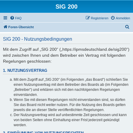
SIG 200
FAQ
Registrieren
Anmelden
S
Foren-Übersicht
u
SIG 200 - Nutzungsbedingungen
c
h
Mit dem Zugriff auf „SIG 200“ („https://ipmsdeutschland.de/sig200“)
wird zwischen Ihnen und dem Betreiber ein Vertrag mit folgenden
e
Regelungen geschlossen:
1. NUTZUNGSVERTRAG
Mit dem Zugriff auf „SIG 200“ (im Folgenden „das Board“) schließen Sie
einen Nutzungsvertrag mit dem Betreiber des Boards ab (im Folgenden
„Betreiber“) und erklären sich mit den nachfolgenden Regelungen
einverstanden.
Wenn Sie mit diesen Regelungen nicht einverstanden sind, so dürfen
Sie das Board nicht weiter nutzen. Für die Nutzung des Boards gelten
jeweils die an dieser Stelle veröffentlichten Regelungen.
Der Nutzungsvertrag wird auf unbestimmte Zeit geschlossen und kann
von beiden Seiten ohne Einhaltung einer Frist jederzeit gekündigt
werden.