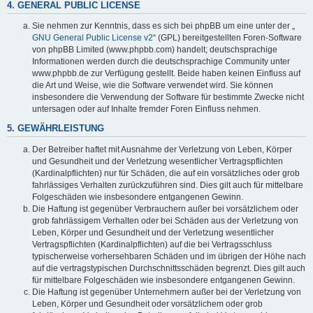
4. GENERAL PUBLIC LICENSE
Sie nehmen zur Kenntnis, dass es sich bei phpBB um eine unter der „
GNU General Public License v2
“ (GPL) bereitgestellten Foren-Software
von phpBB Limited (www.phpbb.com) handelt; deutschsprachige
Informationen werden durch die deutschsprachige Community unter
www.phpbb.de zur Verfügung gestellt. Beide haben keinen Einfluss auf
die Art und Weise, wie die Software verwendet wird. Sie können
insbesondere die Verwendung der Software für bestimmte Zwecke nicht
untersagen oder auf Inhalte fremder Foren Einfluss nehmen.
5. GEWÄHRLEISTUNG
Der Betreiber haftet mit Ausnahme der Verletzung von Leben, Körper
und Gesundheit und der Verletzung wesentlicher Vertragspflichten
(Kardinalpflichten) nur für Schäden, die auf ein vorsätzliches oder grob
fahrlässiges Verhalten zurückzuführen sind. Dies gilt auch für mittelbare
Folgeschäden wie insbesondere entgangenen Gewinn.
Die Haftung ist gegenüber Verbrauchern außer bei vorsätzlichem oder
grob fahrlässigem Verhalten oder bei Schäden aus der Verletzung von
Leben, Körper und Gesundheit und der Verletzung wesentlicher
Vertragspflichten (Kardinalpflichten) auf die bei Vertragsschluss
typischerweise vorhersehbaren Schäden und im übrigen der Höhe nach
auf die vertragstypischen Durchschnittsschäden begrenzt. Dies gilt auch
für mittelbare Folgeschäden wie insbesondere entgangenen Gewinn.
Die Haftung ist gegenüber Unternehmern außer bei der Verletzung von
Leben, Körper und Gesundheit oder vorsätzlichem oder grob