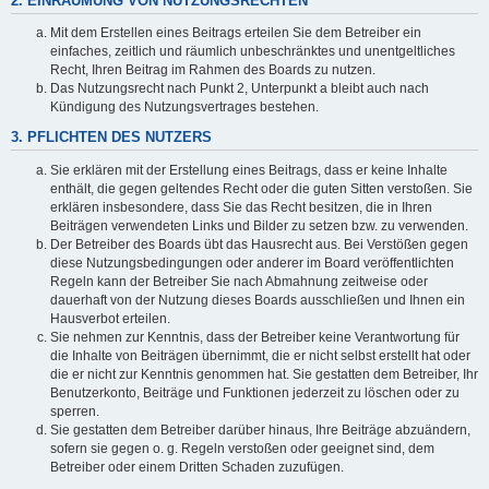
2. EINRÄUMUNG VON NUTZUNGSRECHTEN
Mit dem Erstellen eines Beitrags erteilen Sie dem Betreiber ein
einfaches, zeitlich und räumlich unbeschränktes und unentgeltliches
Recht, Ihren Beitrag im Rahmen des Boards zu nutzen.
Das Nutzungsrecht nach Punkt 2, Unterpunkt a bleibt auch nach
Kündigung des Nutzungsvertrages bestehen.
3. PFLICHTEN DES NUTZERS
Sie erklären mit der Erstellung eines Beitrags, dass er keine Inhalte
enthält, die gegen geltendes Recht oder die guten Sitten verstoßen. Sie
erklären insbesondere, dass Sie das Recht besitzen, die in Ihren
Beiträgen verwendeten Links und Bilder zu setzen bzw. zu verwenden.
Der Betreiber des Boards übt das Hausrecht aus. Bei Verstößen gegen
diese Nutzungsbedingungen oder anderer im Board veröffentlichten
Regeln kann der Betreiber Sie nach Abmahnung zeitweise oder
dauerhaft von der Nutzung dieses Boards ausschließen und Ihnen ein
Hausverbot erteilen.
Sie nehmen zur Kenntnis, dass der Betreiber keine Verantwortung für
die Inhalte von Beiträgen übernimmt, die er nicht selbst erstellt hat oder
die er nicht zur Kenntnis genommen hat. Sie gestatten dem Betreiber, Ihr
Benutzerkonto, Beiträge und Funktionen jederzeit zu löschen oder zu
sperren.
Sie gestatten dem Betreiber darüber hinaus, Ihre Beiträge abzuändern,
sofern sie gegen o. g. Regeln verstoßen oder geeignet sind, dem
Betreiber oder einem Dritten Schaden zuzufügen.