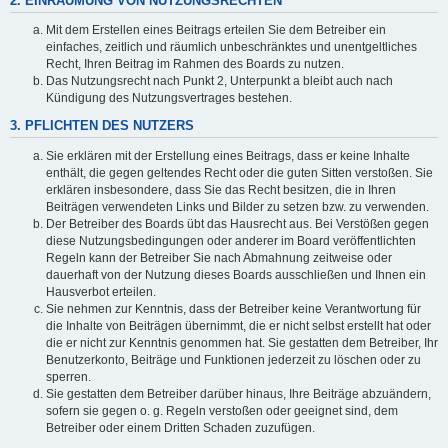
2. EINRÄUMUNG VON NUTZUNGSRECHTEN
Mit dem Erstellen eines Beitrags erteilen Sie dem Betreiber ein
einfaches, zeitlich und räumlich unbeschränktes und unentgeltliches
Recht, Ihren Beitrag im Rahmen des Boards zu nutzen.
Das Nutzungsrecht nach Punkt 2, Unterpunkt a bleibt auch nach
Kündigung des Nutzungsvertrages bestehen.
3. PFLICHTEN DES NUTZERS
Sie erklären mit der Erstellung eines Beitrags, dass er keine Inhalte
enthält, die gegen geltendes Recht oder die guten Sitten verstoßen. Sie
erklären insbesondere, dass Sie das Recht besitzen, die in Ihren
Beiträgen verwendeten Links und Bilder zu setzen bzw. zu verwenden.
Der Betreiber des Boards übt das Hausrecht aus. Bei Verstößen gegen
diese Nutzungsbedingungen oder anderer im Board veröffentlichten
Regeln kann der Betreiber Sie nach Abmahnung zeitweise oder
dauerhaft von der Nutzung dieses Boards ausschließen und Ihnen ein
Hausverbot erteilen.
Sie nehmen zur Kenntnis, dass der Betreiber keine Verantwortung für
die Inhalte von Beiträgen übernimmt, die er nicht selbst erstellt hat oder
die er nicht zur Kenntnis genommen hat. Sie gestatten dem Betreiber, Ihr
Benutzerkonto, Beiträge und Funktionen jederzeit zu löschen oder zu
sperren.
Sie gestatten dem Betreiber darüber hinaus, Ihre Beiträge abzuändern,
sofern sie gegen o. g. Regeln verstoßen oder geeignet sind, dem
Betreiber oder einem Dritten Schaden zuzufügen.