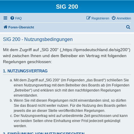
SIG 200
FAQ
Registrieren
Anmelden
S
Foren-Übersicht
u
SIG 200 - Nutzungsbedingungen
c
h
Mit dem Zugriff auf „SIG 200“ („https://ipmsdeutschland.de/sig200“)
wird zwischen Ihnen und dem Betreiber ein Vertrag mit folgenden
e
Regelungen geschlossen:
1. NUTZUNGSVERTRAG
Mit dem Zugriff auf „SIG 200“ (im Folgenden „das Board“) schließen Sie
einen Nutzungsvertrag mit dem Betreiber des Boards ab (im Folgenden
„Betreiber“) und erklären sich mit den nachfolgenden Regelungen
einverstanden.
Wenn Sie mit diesen Regelungen nicht einverstanden sind, so dürfen
Sie das Board nicht weiter nutzen. Für die Nutzung des Boards gelten
jeweils die an dieser Stelle veröffentlichten Regelungen.
Der Nutzungsvertrag wird auf unbestimmte Zeit geschlossen und kann
von beiden Seiten ohne Einhaltung einer Frist jederzeit gekündigt
werden.