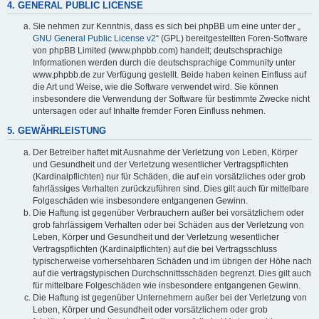
4. GENERAL PUBLIC LICENSE
Sie nehmen zur Kenntnis, dass es sich bei phpBB um eine unter der „
GNU General Public License v2
“ (GPL) bereitgestellten Foren-Software
von phpBB Limited (www.phpbb.com) handelt; deutschsprachige
Informationen werden durch die deutschsprachige Community unter
www.phpbb.de zur Verfügung gestellt. Beide haben keinen Einfluss auf
die Art und Weise, wie die Software verwendet wird. Sie können
insbesondere die Verwendung der Software für bestimmte Zwecke nicht
untersagen oder auf Inhalte fremder Foren Einfluss nehmen.
5. GEWÄHRLEISTUNG
Der Betreiber haftet mit Ausnahme der Verletzung von Leben, Körper
und Gesundheit und der Verletzung wesentlicher Vertragspflichten
(Kardinalpflichten) nur für Schäden, die auf ein vorsätzliches oder grob
fahrlässiges Verhalten zurückzuführen sind. Dies gilt auch für mittelbare
Folgeschäden wie insbesondere entgangenen Gewinn.
Die Haftung ist gegenüber Verbrauchern außer bei vorsätzlichem oder
grob fahrlässigem Verhalten oder bei Schäden aus der Verletzung von
Leben, Körper und Gesundheit und der Verletzung wesentlicher
Vertragspflichten (Kardinalpflichten) auf die bei Vertragsschluss
typischerweise vorhersehbaren Schäden und im übrigen der Höhe nach
auf die vertragstypischen Durchschnittsschäden begrenzt. Dies gilt auch
für mittelbare Folgeschäden wie insbesondere entgangenen Gewinn.
Die Haftung ist gegenüber Unternehmern außer bei der Verletzung von
Leben, Körper und Gesundheit oder vorsätzlichem oder grob