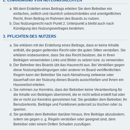
2. EINRÄUMUNG VON NUTZUNGSRECHTEN
Mit dem Erstellen eines Beitrags erteilen Sie dem Betreiber ein
einfaches, zeitlich und räumlich unbeschränktes und unentgeltliches
Recht, Ihren Beitrag im Rahmen des Boards zu nutzen.
Das Nutzungsrecht nach Punkt 2, Unterpunkt a bleibt auch nach
Kündigung des Nutzungsvertrages bestehen.
3. PFLICHTEN DES NUTZERS
Sie erklären mit der Erstellung eines Beitrags, dass er keine Inhalte
enthält, die gegen geltendes Recht oder die guten Sitten verstoßen. Sie
erklären insbesondere, dass Sie das Recht besitzen, die in Ihren
Beiträgen verwendeten Links und Bilder zu setzen bzw. zu verwenden.
Der Betreiber des Boards übt das Hausrecht aus. Bei Verstößen gegen
diese Nutzungsbedingungen oder anderer im Board veröffentlichten
Regeln kann der Betreiber Sie nach Abmahnung zeitweise oder
dauerhaft von der Nutzung dieses Boards ausschließen und Ihnen ein
Hausverbot erteilen.
Sie nehmen zur Kenntnis, dass der Betreiber keine Verantwortung für
die Inhalte von Beiträgen übernimmt, die er nicht selbst erstellt hat oder
die er nicht zur Kenntnis genommen hat. Sie gestatten dem Betreiber, Ihr
Benutzerkonto, Beiträge und Funktionen jederzeit zu löschen oder zu
sperren.
Sie gestatten dem Betreiber darüber hinaus, Ihre Beiträge abzuändern,
sofern sie gegen o. g. Regeln verstoßen oder geeignet sind, dem
Betreiber oder einem Dritten Schaden zuzufügen.