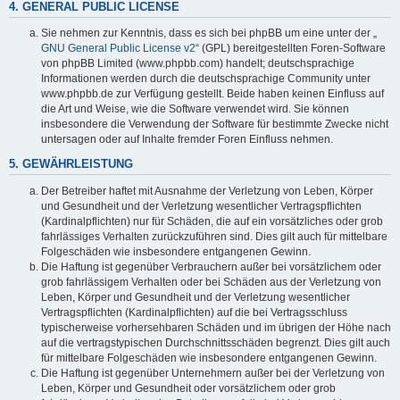
4. GENERAL PUBLIC LICENSE
Sie nehmen zur Kenntnis, dass es sich bei phpBB um eine unter der „
GNU General Public License v2
“ (GPL) bereitgestellten Foren-Software
von phpBB Limited (www.phpbb.com) handelt; deutschsprachige
Informationen werden durch die deutschsprachige Community unter
www.phpbb.de zur Verfügung gestellt. Beide haben keinen Einfluss auf
die Art und Weise, wie die Software verwendet wird. Sie können
insbesondere die Verwendung der Software für bestimmte Zwecke nicht
untersagen oder auf Inhalte fremder Foren Einfluss nehmen.
5. GEWÄHRLEISTUNG
Der Betreiber haftet mit Ausnahme der Verletzung von Leben, Körper
und Gesundheit und der Verletzung wesentlicher Vertragspflichten
(Kardinalpflichten) nur für Schäden, die auf ein vorsätzliches oder grob
fahrlässiges Verhalten zurückzuführen sind. Dies gilt auch für mittelbare
Folgeschäden wie insbesondere entgangenen Gewinn.
Die Haftung ist gegenüber Verbrauchern außer bei vorsätzlichem oder
grob fahrlässigem Verhalten oder bei Schäden aus der Verletzung von
Leben, Körper und Gesundheit und der Verletzung wesentlicher
Vertragspflichten (Kardinalpflichten) auf die bei Vertragsschluss
typischerweise vorhersehbaren Schäden und im übrigen der Höhe nach
auf die vertragstypischen Durchschnittsschäden begrenzt. Dies gilt auch
für mittelbare Folgeschäden wie insbesondere entgangenen Gewinn.
Die Haftung ist gegenüber Unternehmern außer bei der Verletzung von
Leben, Körper und Gesundheit oder vorsätzlichem oder grob