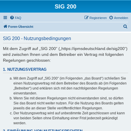
SIG 200
FAQ
Registrieren
Anmelden
S
Foren-Übersicht
u
SIG 200 - Nutzungsbedingungen
c
h
Mit dem Zugriff auf „SIG 200“ („https://ipmsdeutschland.de/sig200“)
wird zwischen Ihnen und dem Betreiber ein Vertrag mit folgenden
e
Regelungen geschlossen:
1. NUTZUNGSVERTRAG
Mit dem Zugriff auf „SIG 200“ (im Folgenden „das Board“) schließen Sie
einen Nutzungsvertrag mit dem Betreiber des Boards ab (im Folgenden
„Betreiber“) und erklären sich mit den nachfolgenden Regelungen
einverstanden.
Wenn Sie mit diesen Regelungen nicht einverstanden sind, so dürfen
Sie das Board nicht weiter nutzen. Für die Nutzung des Boards gelten
jeweils die an dieser Stelle veröffentlichten Regelungen.
Der Nutzungsvertrag wird auf unbestimmte Zeit geschlossen und kann
von beiden Seiten ohne Einhaltung einer Frist jederzeit gekündigt
werden.