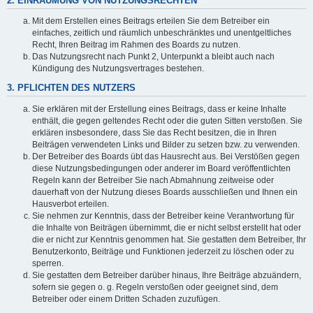
2. EINRÄUMUNG VON NUTZUNGSRECHTEN
Mit dem Erstellen eines Beitrags erteilen Sie dem Betreiber ein
einfaches, zeitlich und räumlich unbeschränktes und unentgeltliches
Recht, Ihren Beitrag im Rahmen des Boards zu nutzen.
Das Nutzungsrecht nach Punkt 2, Unterpunkt a bleibt auch nach
Kündigung des Nutzungsvertrages bestehen.
3. PFLICHTEN DES NUTZERS
Sie erklären mit der Erstellung eines Beitrags, dass er keine Inhalte
enthält, die gegen geltendes Recht oder die guten Sitten verstoßen. Sie
erklären insbesondere, dass Sie das Recht besitzen, die in Ihren
Beiträgen verwendeten Links und Bilder zu setzen bzw. zu verwenden.
Der Betreiber des Boards übt das Hausrecht aus. Bei Verstößen gegen
diese Nutzungsbedingungen oder anderer im Board veröffentlichten
Regeln kann der Betreiber Sie nach Abmahnung zeitweise oder
dauerhaft von der Nutzung dieses Boards ausschließen und Ihnen ein
Hausverbot erteilen.
Sie nehmen zur Kenntnis, dass der Betreiber keine Verantwortung für
die Inhalte von Beiträgen übernimmt, die er nicht selbst erstellt hat oder
die er nicht zur Kenntnis genommen hat. Sie gestatten dem Betreiber, Ihr
Benutzerkonto, Beiträge und Funktionen jederzeit zu löschen oder zu
sperren.
Sie gestatten dem Betreiber darüber hinaus, Ihre Beiträge abzuändern,
sofern sie gegen o. g. Regeln verstoßen oder geeignet sind, dem
Betreiber oder einem Dritten Schaden zuzufügen.