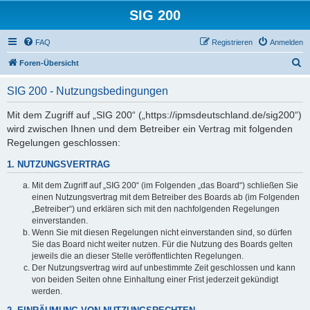
SIG 200
FAQ
Registrieren
Anmelden
S
Foren-Übersicht
u
SIG 200 - Nutzungsbedingungen
c
h
Mit dem Zugriff auf „SIG 200“ („https://ipmsdeutschland.de/sig200“)
wird zwischen Ihnen und dem Betreiber ein Vertrag mit folgenden
e
Regelungen geschlossen:
1. NUTZUNGSVERTRAG
Mit dem Zugriff auf „SIG 200“ (im Folgenden „das Board“) schließen Sie
einen Nutzungsvertrag mit dem Betreiber des Boards ab (im Folgenden
„Betreiber“) und erklären sich mit den nachfolgenden Regelungen
einverstanden.
Wenn Sie mit diesen Regelungen nicht einverstanden sind, so dürfen
Sie das Board nicht weiter nutzen. Für die Nutzung des Boards gelten
jeweils die an dieser Stelle veröffentlichten Regelungen.
Der Nutzungsvertrag wird auf unbestimmte Zeit geschlossen und kann
von beiden Seiten ohne Einhaltung einer Frist jederzeit gekündigt
werden.