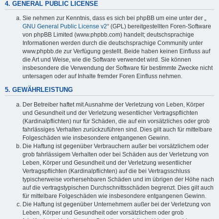
4. GENERAL PUBLIC LICENSE
Sie nehmen zur Kenntnis, dass es sich bei phpBB um eine unter der „
GNU General Public License v2
“ (GPL) bereitgestellten Foren-Software
von phpBB Limited (www.phpbb.com) handelt; deutschsprachige
Informationen werden durch die deutschsprachige Community unter
www.phpbb.de zur Verfügung gestellt. Beide haben keinen Einfluss auf
die Art und Weise, wie die Software verwendet wird. Sie können
insbesondere die Verwendung der Software für bestimmte Zwecke nicht
untersagen oder auf Inhalte fremder Foren Einfluss nehmen.
5. GEWÄHRLEISTUNG
Der Betreiber haftet mit Ausnahme der Verletzung von Leben, Körper
und Gesundheit und der Verletzung wesentlicher Vertragspflichten
(Kardinalpflichten) nur für Schäden, die auf ein vorsätzliches oder grob
fahrlässiges Verhalten zurückzuführen sind. Dies gilt auch für mittelbare
Folgeschäden wie insbesondere entgangenen Gewinn.
Die Haftung ist gegenüber Verbrauchern außer bei vorsätzlichem oder
grob fahrlässigem Verhalten oder bei Schäden aus der Verletzung von
Leben, Körper und Gesundheit und der Verletzung wesentlicher
Vertragspflichten (Kardinalpflichten) auf die bei Vertragsschluss
typischerweise vorhersehbaren Schäden und im übrigen der Höhe nach
auf die vertragstypischen Durchschnittsschäden begrenzt. Dies gilt auch
für mittelbare Folgeschäden wie insbesondere entgangenen Gewinn.
Die Haftung ist gegenüber Unternehmern außer bei der Verletzung von
Leben, Körper und Gesundheit oder vorsätzlichem oder grob