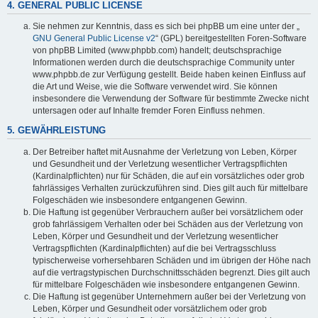
4. GENERAL PUBLIC LICENSE
Sie nehmen zur Kenntnis, dass es sich bei phpBB um eine unter der „
GNU General Public License v2
“ (GPL) bereitgestellten Foren-Software
von phpBB Limited (www.phpbb.com) handelt; deutschsprachige
Informationen werden durch die deutschsprachige Community unter
www.phpbb.de zur Verfügung gestellt. Beide haben keinen Einfluss auf
die Art und Weise, wie die Software verwendet wird. Sie können
insbesondere die Verwendung der Software für bestimmte Zwecke nicht
untersagen oder auf Inhalte fremder Foren Einfluss nehmen.
5. GEWÄHRLEISTUNG
Der Betreiber haftet mit Ausnahme der Verletzung von Leben, Körper
und Gesundheit und der Verletzung wesentlicher Vertragspflichten
(Kardinalpflichten) nur für Schäden, die auf ein vorsätzliches oder grob
fahrlässiges Verhalten zurückzuführen sind. Dies gilt auch für mittelbare
Folgeschäden wie insbesondere entgangenen Gewinn.
Die Haftung ist gegenüber Verbrauchern außer bei vorsätzlichem oder
grob fahrlässigem Verhalten oder bei Schäden aus der Verletzung von
Leben, Körper und Gesundheit und der Verletzung wesentlicher
Vertragspflichten (Kardinalpflichten) auf die bei Vertragsschluss
typischerweise vorhersehbaren Schäden und im übrigen der Höhe nach
auf die vertragstypischen Durchschnittsschäden begrenzt. Dies gilt auch
für mittelbare Folgeschäden wie insbesondere entgangenen Gewinn.
Die Haftung ist gegenüber Unternehmern außer bei der Verletzung von
Leben, Körper und Gesundheit oder vorsätzlichem oder grob