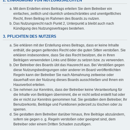
2. EINRÄUMUNG VON NUTZUNGSRECHTEN
Mit dem Erstellen eines Beitrags erteilen Sie dem Betreiber ein
einfaches, zeitlich und räumlich unbeschränktes und unentgeltliches
Recht, Ihren Beitrag im Rahmen des Boards zu nutzen.
Das Nutzungsrecht nach Punkt 2, Unterpunkt a bleibt auch nach
Kündigung des Nutzungsvertrages bestehen.
3. PFLICHTEN DES NUTZERS
Sie erklären mit der Erstellung eines Beitrags, dass er keine Inhalte
enthält, die gegen geltendes Recht oder die guten Sitten verstoßen. Sie
erklären insbesondere, dass Sie das Recht besitzen, die in Ihren
Beiträgen verwendeten Links und Bilder zu setzen bzw. zu verwenden.
Der Betreiber des Boards übt das Hausrecht aus. Bei Verstößen gegen
diese Nutzungsbedingungen oder anderer im Board veröffentlichten
Regeln kann der Betreiber Sie nach Abmahnung zeitweise oder
dauerhaft von der Nutzung dieses Boards ausschließen und Ihnen ein
Hausverbot erteilen.
Sie nehmen zur Kenntnis, dass der Betreiber keine Verantwortung für
die Inhalte von Beiträgen übernimmt, die er nicht selbst erstellt hat oder
die er nicht zur Kenntnis genommen hat. Sie gestatten dem Betreiber, Ihr
Benutzerkonto, Beiträge und Funktionen jederzeit zu löschen oder zu
sperren.
Sie gestatten dem Betreiber darüber hinaus, Ihre Beiträge abzuändern,
sofern sie gegen o. g. Regeln verstoßen oder geeignet sind, dem
Betreiber oder einem Dritten Schaden zuzufügen.