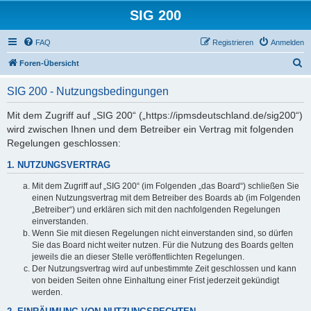
SIG 200
FAQ
Registrieren
Anmelden
S
Foren-Übersicht
u
SIG 200 - Nutzungsbedingungen
c
h
Mit dem Zugriff auf „SIG 200“ („https://ipmsdeutschland.de/sig200“)
wird zwischen Ihnen und dem Betreiber ein Vertrag mit folgenden
e
Regelungen geschlossen:
1. NUTZUNGSVERTRAG
Mit dem Zugriff auf „SIG 200“ (im Folgenden „das Board“) schließen Sie
einen Nutzungsvertrag mit dem Betreiber des Boards ab (im Folgenden
„Betreiber“) und erklären sich mit den nachfolgenden Regelungen
einverstanden.
Wenn Sie mit diesen Regelungen nicht einverstanden sind, so dürfen
Sie das Board nicht weiter nutzen. Für die Nutzung des Boards gelten
jeweils die an dieser Stelle veröffentlichten Regelungen.
Der Nutzungsvertrag wird auf unbestimmte Zeit geschlossen und kann
von beiden Seiten ohne Einhaltung einer Frist jederzeit gekündigt
werden.