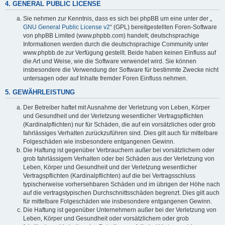
4. GENERAL PUBLIC LICENSE
Sie nehmen zur Kenntnis, dass es sich bei phpBB um eine unter der „
GNU General Public License v2
“ (GPL) bereitgestellten Foren-Software
von phpBB Limited (www.phpbb.com) handelt; deutschsprachige
Informationen werden durch die deutschsprachige Community unter
www.phpbb.de zur Verfügung gestellt. Beide haben keinen Einfluss auf
die Art und Weise, wie die Software verwendet wird. Sie können
insbesondere die Verwendung der Software für bestimmte Zwecke nicht
untersagen oder auf Inhalte fremder Foren Einfluss nehmen.
5. GEWÄHRLEISTUNG
Der Betreiber haftet mit Ausnahme der Verletzung von Leben, Körper
und Gesundheit und der Verletzung wesentlicher Vertragspflichten
(Kardinalpflichten) nur für Schäden, die auf ein vorsätzliches oder grob
fahrlässiges Verhalten zurückzuführen sind. Dies gilt auch für mittelbare
Folgeschäden wie insbesondere entgangenen Gewinn.
Die Haftung ist gegenüber Verbrauchern außer bei vorsätzlichem oder
grob fahrlässigem Verhalten oder bei Schäden aus der Verletzung von
Leben, Körper und Gesundheit und der Verletzung wesentlicher
Vertragspflichten (Kardinalpflichten) auf die bei Vertragsschluss
typischerweise vorhersehbaren Schäden und im übrigen der Höhe nach
auf die vertragstypischen Durchschnittsschäden begrenzt. Dies gilt auch
für mittelbare Folgeschäden wie insbesondere entgangenen Gewinn.
Die Haftung ist gegenüber Unternehmern außer bei der Verletzung von
Leben, Körper und Gesundheit oder vorsätzlichem oder grob