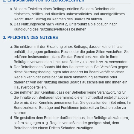
2. EINRÄUMUNG VON NUTZUNGSRECHTEN
Mit dem Erstellen eines Beitrags erteilen Sie dem Betreiber ein
einfaches, zeitlich und räumlich unbeschränktes und unentgeltliches
Recht, Ihren Beitrag im Rahmen des Boards zu nutzen.
Das Nutzungsrecht nach Punkt 2, Unterpunkt a bleibt auch nach
Kündigung des Nutzungsvertrages bestehen.
3. PFLICHTEN DES NUTZERS
Sie erklären mit der Erstellung eines Beitrags, dass er keine Inhalte
enthält, die gegen geltendes Recht oder die guten Sitten verstoßen. Sie
erklären insbesondere, dass Sie das Recht besitzen, die in Ihren
Beiträgen verwendeten Links und Bilder zu setzen bzw. zu verwenden.
Der Betreiber des Boards übt das Hausrecht aus. Bei Verstößen gegen
diese Nutzungsbedingungen oder anderer im Board veröffentlichten
Regeln kann der Betreiber Sie nach Abmahnung zeitweise oder
dauerhaft von der Nutzung dieses Boards ausschließen und Ihnen ein
Hausverbot erteilen.
Sie nehmen zur Kenntnis, dass der Betreiber keine Verantwortung für
die Inhalte von Beiträgen übernimmt, die er nicht selbst erstellt hat oder
die er nicht zur Kenntnis genommen hat. Sie gestatten dem Betreiber, Ihr
Benutzerkonto, Beiträge und Funktionen jederzeit zu löschen oder zu
sperren.
Sie gestatten dem Betreiber darüber hinaus, Ihre Beiträge abzuändern,
sofern sie gegen o. g. Regeln verstoßen oder geeignet sind, dem
Betreiber oder einem Dritten Schaden zuzufügen.