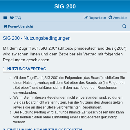
SIG 200
FAQ
Registrieren
Anmelden
S
Foren-Übersicht
u
SIG 200 - Nutzungsbedingungen
c
h
Mit dem Zugriff auf „SIG 200“ („https://ipmsdeutschland.de/sig200“)
wird zwischen Ihnen und dem Betreiber ein Vertrag mit folgenden
e
Regelungen geschlossen:
1. NUTZUNGSVERTRAG
Mit dem Zugriff auf „SIG 200“ (im Folgenden „das Board“) schließen Sie
einen Nutzungsvertrag mit dem Betreiber des Boards ab (im Folgenden
„Betreiber“) und erklären sich mit den nachfolgenden Regelungen
einverstanden.
Wenn Sie mit diesen Regelungen nicht einverstanden sind, so dürfen
Sie das Board nicht weiter nutzen. Für die Nutzung des Boards gelten
jeweils die an dieser Stelle veröffentlichten Regelungen.
Der Nutzungsvertrag wird auf unbestimmte Zeit geschlossen und kann
von beiden Seiten ohne Einhaltung einer Frist jederzeit gekündigt
werden.