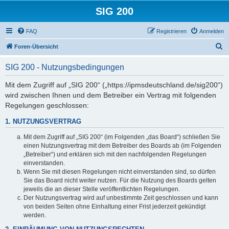
SIG 200
FAQ
Registrieren
Anmelden
S
Foren-Übersicht
u
SIG 200 - Nutzungsbedingungen
c
h
Mit dem Zugriff auf „SIG 200“ („https://ipmsdeutschland.de/sig200“)
wird zwischen Ihnen und dem Betreiber ein Vertrag mit folgenden
e
Regelungen geschlossen:
1. NUTZUNGSVERTRAG
Mit dem Zugriff auf „SIG 200“ (im Folgenden „das Board“) schließen Sie
einen Nutzungsvertrag mit dem Betreiber des Boards ab (im Folgenden
„Betreiber“) und erklären sich mit den nachfolgenden Regelungen
einverstanden.
Wenn Sie mit diesen Regelungen nicht einverstanden sind, so dürfen
Sie das Board nicht weiter nutzen. Für die Nutzung des Boards gelten
jeweils die an dieser Stelle veröffentlichten Regelungen.
Der Nutzungsvertrag wird auf unbestimmte Zeit geschlossen und kann
von beiden Seiten ohne Einhaltung einer Frist jederzeit gekündigt
werden.