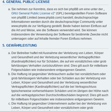
4. GENERAL PUBLIC LICENSE
Sie nehmen zur Kenntnis, dass es sich bei phpBB um eine unter der „
GNU General Public License v2
“ (GPL) bereitgestellten Foren-Software
von phpBB Limited (www.phpbb.com) handelt; deutschsprachige
Informationen werden durch die deutschsprachige Community unter
www.phpbb.de zur Verfügung gestellt. Beide haben keinen Einfluss auf
die Art und Weise, wie die Software verwendet wird. Sie können
insbesondere die Verwendung der Software für bestimmte Zwecke nicht
untersagen oder auf Inhalte fremder Foren Einfluss nehmen.
5. GEWÄHRLEISTUNG
Der Betreiber haftet mit Ausnahme der Verletzung von Leben, Körper
und Gesundheit und der Verletzung wesentlicher Vertragspflichten
(Kardinalpflichten) nur für Schäden, die auf ein vorsätzliches oder grob
fahrlässiges Verhalten zurückzuführen sind. Dies gilt auch für mittelbare
Folgeschäden wie insbesondere entgangenen Gewinn.
Die Haftung ist gegenüber Verbrauchern außer bei vorsätzlichem oder
grob fahrlässigem Verhalten oder bei Schäden aus der Verletzung von
Leben, Körper und Gesundheit und der Verletzung wesentlicher
Vertragspflichten (Kardinalpflichten) auf die bei Vertragsschluss
typischerweise vorhersehbaren Schäden und im übrigen der Höhe nach
auf die vertragstypischen Durchschnittsschäden begrenzt. Dies gilt auch
für mittelbare Folgeschäden wie insbesondere entgangenen Gewinn.
Die Haftung ist gegenüber Unternehmern außer bei der Verletzung von
Leben, Körper und Gesundheit oder vorsätzlichem oder grob