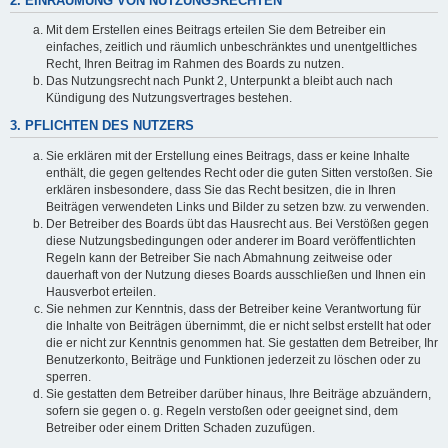
2. EINRÄUMUNG VON NUTZUNGSRECHTEN
Mit dem Erstellen eines Beitrags erteilen Sie dem Betreiber ein
einfaches, zeitlich und räumlich unbeschränktes und unentgeltliches
Recht, Ihren Beitrag im Rahmen des Boards zu nutzen.
Das Nutzungsrecht nach Punkt 2, Unterpunkt a bleibt auch nach
Kündigung des Nutzungsvertrages bestehen.
3. PFLICHTEN DES NUTZERS
Sie erklären mit der Erstellung eines Beitrags, dass er keine Inhalte
enthält, die gegen geltendes Recht oder die guten Sitten verstoßen. Sie
erklären insbesondere, dass Sie das Recht besitzen, die in Ihren
Beiträgen verwendeten Links und Bilder zu setzen bzw. zu verwenden.
Der Betreiber des Boards übt das Hausrecht aus. Bei Verstößen gegen
diese Nutzungsbedingungen oder anderer im Board veröffentlichten
Regeln kann der Betreiber Sie nach Abmahnung zeitweise oder
dauerhaft von der Nutzung dieses Boards ausschließen und Ihnen ein
Hausverbot erteilen.
Sie nehmen zur Kenntnis, dass der Betreiber keine Verantwortung für
die Inhalte von Beiträgen übernimmt, die er nicht selbst erstellt hat oder
die er nicht zur Kenntnis genommen hat. Sie gestatten dem Betreiber, Ihr
Benutzerkonto, Beiträge und Funktionen jederzeit zu löschen oder zu
sperren.
Sie gestatten dem Betreiber darüber hinaus, Ihre Beiträge abzuändern,
sofern sie gegen o. g. Regeln verstoßen oder geeignet sind, dem
Betreiber oder einem Dritten Schaden zuzufügen.