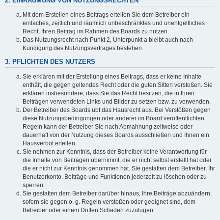
2. EINRÄUMUNG VON NUTZUNGSRECHTEN
Mit dem Erstellen eines Beitrags erteilen Sie dem Betreiber ein
einfaches, zeitlich und räumlich unbeschränktes und unentgeltliches
Recht, Ihren Beitrag im Rahmen des Boards zu nutzen.
Das Nutzungsrecht nach Punkt 2, Unterpunkt a bleibt auch nach
Kündigung des Nutzungsvertrages bestehen.
3. PFLICHTEN DES NUTZERS
Sie erklären mit der Erstellung eines Beitrags, dass er keine Inhalte
enthält, die gegen geltendes Recht oder die guten Sitten verstoßen. Sie
erklären insbesondere, dass Sie das Recht besitzen, die in Ihren
Beiträgen verwendeten Links und Bilder zu setzen bzw. zu verwenden.
Der Betreiber des Boards übt das Hausrecht aus. Bei Verstößen gegen
diese Nutzungsbedingungen oder anderer im Board veröffentlichten
Regeln kann der Betreiber Sie nach Abmahnung zeitweise oder
dauerhaft von der Nutzung dieses Boards ausschließen und Ihnen ein
Hausverbot erteilen.
Sie nehmen zur Kenntnis, dass der Betreiber keine Verantwortung für
die Inhalte von Beiträgen übernimmt, die er nicht selbst erstellt hat oder
die er nicht zur Kenntnis genommen hat. Sie gestatten dem Betreiber, Ihr
Benutzerkonto, Beiträge und Funktionen jederzeit zu löschen oder zu
sperren.
Sie gestatten dem Betreiber darüber hinaus, Ihre Beiträge abzuändern,
sofern sie gegen o. g. Regeln verstoßen oder geeignet sind, dem
Betreiber oder einem Dritten Schaden zuzufügen.