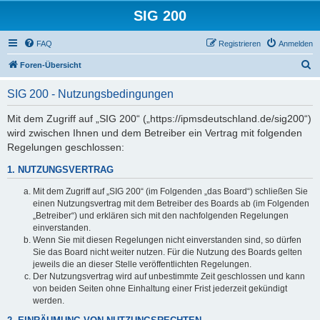
SIG 200
FAQ
Registrieren
Anmelden
S
Foren-Übersicht
u
SIG 200 - Nutzungsbedingungen
c
h
Mit dem Zugriff auf „SIG 200“ („https://ipmsdeutschland.de/sig200“)
wird zwischen Ihnen und dem Betreiber ein Vertrag mit folgenden
e
Regelungen geschlossen:
1. NUTZUNGSVERTRAG
Mit dem Zugriff auf „SIG 200“ (im Folgenden „das Board“) schließen Sie
einen Nutzungsvertrag mit dem Betreiber des Boards ab (im Folgenden
„Betreiber“) und erklären sich mit den nachfolgenden Regelungen
einverstanden.
Wenn Sie mit diesen Regelungen nicht einverstanden sind, so dürfen
Sie das Board nicht weiter nutzen. Für die Nutzung des Boards gelten
jeweils die an dieser Stelle veröffentlichten Regelungen.
Der Nutzungsvertrag wird auf unbestimmte Zeit geschlossen und kann
von beiden Seiten ohne Einhaltung einer Frist jederzeit gekündigt
werden.