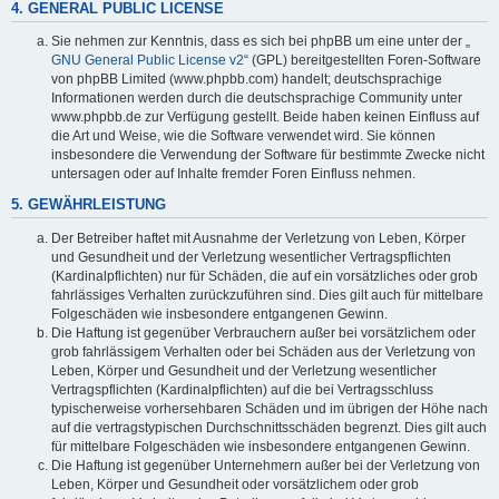
4. GENERAL PUBLIC LICENSE
Sie nehmen zur Kenntnis, dass es sich bei phpBB um eine unter der „
GNU General Public License v2
“ (GPL) bereitgestellten Foren-Software
von phpBB Limited (www.phpbb.com) handelt; deutschsprachige
Informationen werden durch die deutschsprachige Community unter
www.phpbb.de zur Verfügung gestellt. Beide haben keinen Einfluss auf
die Art und Weise, wie die Software verwendet wird. Sie können
insbesondere die Verwendung der Software für bestimmte Zwecke nicht
untersagen oder auf Inhalte fremder Foren Einfluss nehmen.
5. GEWÄHRLEISTUNG
Der Betreiber haftet mit Ausnahme der Verletzung von Leben, Körper
und Gesundheit und der Verletzung wesentlicher Vertragspflichten
(Kardinalpflichten) nur für Schäden, die auf ein vorsätzliches oder grob
fahrlässiges Verhalten zurückzuführen sind. Dies gilt auch für mittelbare
Folgeschäden wie insbesondere entgangenen Gewinn.
Die Haftung ist gegenüber Verbrauchern außer bei vorsätzlichem oder
grob fahrlässigem Verhalten oder bei Schäden aus der Verletzung von
Leben, Körper und Gesundheit und der Verletzung wesentlicher
Vertragspflichten (Kardinalpflichten) auf die bei Vertragsschluss
typischerweise vorhersehbaren Schäden und im übrigen der Höhe nach
auf die vertragstypischen Durchschnittsschäden begrenzt. Dies gilt auch
für mittelbare Folgeschäden wie insbesondere entgangenen Gewinn.
Die Haftung ist gegenüber Unternehmern außer bei der Verletzung von
Leben, Körper und Gesundheit oder vorsätzlichem oder grob