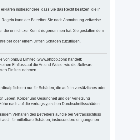
e erklären insbesondere, dass Sie das Recht besitzen, die in
en Regeln kann der Betreiber Sie nach Abmahnung zeitweise
oder die er nicht zur Kenntnis genommen hat. Sie gestatten dem
Betreiber oder einem Dritten Schaden zuzufügen.
ware von phpBB Limited (www.phpbb.com) handelt;
inen Einfluss auf die Art und Weise, wie die Software
oren Einfluss nehmen.
inalpflichten) nur für Schäden, die auf ein vorsätzliches oder
von Leben, Körper und Gesundheit und der Verletzung
r Höhe nach auf die vertragstypischen Durchschnittsschäden
sigem Verhalten des Betreibers auf die bei Vertragsschluss
lt auch für mittelbare Schäden, insbesondere entgangenen