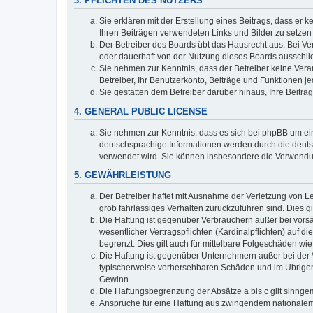
3. PFLICHTEN DES NUTZERS
Sie erklären mit der Erstellung eines Beitrags, dass er 
Ihren Beiträgen verwendeten Links und Bilder zu setze
Der Betreiber des Boards übt das Hausrecht aus. Bei V
oder dauerhaft von der Nutzung dieses Boards ausschlie
Sie nehmen zur Kenntnis, dass der Betreiber keine Verant
Betreiber, Ihr Benutzerkonto, Beiträge und Funktionen je
Sie gestatten dem Betreiber darüber hinaus, Ihre Beitr
4. GENERAL PUBLIC LICENSE
Sie nehmen zur Kenntnis, dass es sich bei phpBB um ein
deutschsprachige Informationen werden durch die deuts
verwendet wird. Sie können insbesondere die Verwendun
5. GEWÄHRLEISTUNG
Der Betreiber haftet mit Ausnahme der Verletzung von Le
grob fahrlässiges Verhalten zurückzuführen sind. Dies 
Die Haftung ist gegenüber Verbrauchern außer bei vors
wesentlicher Vertragspflichten (Kardinalpflichten) auf
begrenzt. Dies gilt auch für mittelbare Folgeschäden 
Die Haftung ist gegenüber Unternehmern außer bei der V
typischerweise vorhersehbaren Schäden und im Übrigen 
Gewinn.
Die Haftungsbegrenzung der Absätze a bis c gilt sinnge
Ansprüche für eine Haftung aus zwingendem nationalem