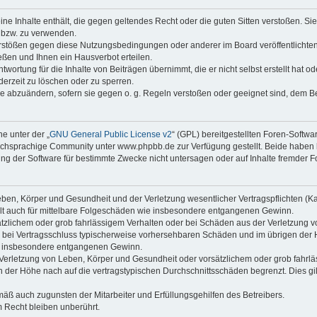
keine Inhalte enthält, die gegen geltendes Recht oder die guten Sitten verstoßen. Si
n bzw. zu verwenden.
erstößen gegen diese Nutzungsbedingungen oder anderer im Board veröffentlicht
ßen und Ihnen ein Hausverbot erteilen.
wortung für die Inhalte von Beiträgen übernimmt, die er nicht selbst erstellt hat 
derzeit zu löschen oder zu sperren.
äge abzuändern, sofern sie gegen o. g. Regeln verstoßen oder geeignet sind, dem 
e unter der „
GNU General Public License v2
“ (GPL) bereitgestellten Foren-Soft
chsprachige Community unter www.phpbb.de zur Verfügung gestellt. Beide haben ke
g der Software für bestimmte Zwecke nicht untersagen oder auf Inhalte fremder F
ben, Körper und Gesundheit und der Verletzung wesentlicher Vertragspflichten (Kard
gilt auch für mittelbare Folgeschäden wie insbesondere entgangenen Gewinn.
ätzlichem oder grob fahrlässigem Verhalten oder bei Schäden aus der Verletzung 
 die bei Vertragsschluss typischerweise vorhersehbaren Schäden und im übrigen de
wie insbesondere entgangenen Gewinn.
erletzung von Leben, Körper und Gesundheit oder vorsätzlichem oder grob fahrläs
der Höhe nach auf die vertragstypischen Durchschnittsschäden begrenzt. Dies gi
mäß auch zugunsten der Mitarbeiter und Erfüllungsgehilfen des Betreibers.
 Recht bleiben unberührt.