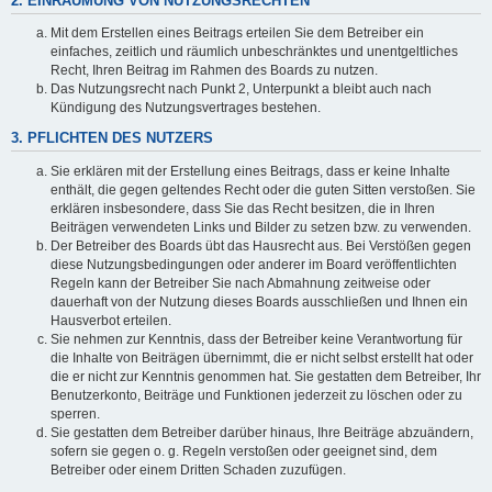
2. EINRÄUMUNG VON NUTZUNGSRECHTEN
Mit dem Erstellen eines Beitrags erteilen Sie dem Betreiber ein
einfaches, zeitlich und räumlich unbeschränktes und unentgeltliches
Recht, Ihren Beitrag im Rahmen des Boards zu nutzen.
Das Nutzungsrecht nach Punkt 2, Unterpunkt a bleibt auch nach
Kündigung des Nutzungsvertrages bestehen.
3. PFLICHTEN DES NUTZERS
Sie erklären mit der Erstellung eines Beitrags, dass er keine Inhalte
enthält, die gegen geltendes Recht oder die guten Sitten verstoßen. Sie
erklären insbesondere, dass Sie das Recht besitzen, die in Ihren
Beiträgen verwendeten Links und Bilder zu setzen bzw. zu verwenden.
Der Betreiber des Boards übt das Hausrecht aus. Bei Verstößen gegen
diese Nutzungsbedingungen oder anderer im Board veröffentlichten
Regeln kann der Betreiber Sie nach Abmahnung zeitweise oder
dauerhaft von der Nutzung dieses Boards ausschließen und Ihnen ein
Hausverbot erteilen.
Sie nehmen zur Kenntnis, dass der Betreiber keine Verantwortung für
die Inhalte von Beiträgen übernimmt, die er nicht selbst erstellt hat oder
die er nicht zur Kenntnis genommen hat. Sie gestatten dem Betreiber, Ihr
Benutzerkonto, Beiträge und Funktionen jederzeit zu löschen oder zu
sperren.
Sie gestatten dem Betreiber darüber hinaus, Ihre Beiträge abzuändern,
sofern sie gegen o. g. Regeln verstoßen oder geeignet sind, dem
Betreiber oder einem Dritten Schaden zuzufügen.