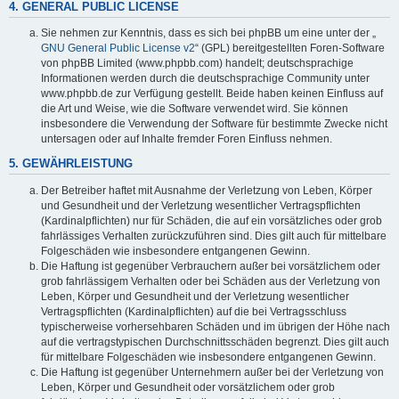
4. GENERAL PUBLIC LICENSE
Sie nehmen zur Kenntnis, dass es sich bei phpBB um eine unter der „
GNU General Public License v2
“ (GPL) bereitgestellten Foren-Software
von phpBB Limited (www.phpbb.com) handelt; deutschsprachige
Informationen werden durch die deutschsprachige Community unter
www.phpbb.de zur Verfügung gestellt. Beide haben keinen Einfluss auf
die Art und Weise, wie die Software verwendet wird. Sie können
insbesondere die Verwendung der Software für bestimmte Zwecke nicht
untersagen oder auf Inhalte fremder Foren Einfluss nehmen.
5. GEWÄHRLEISTUNG
Der Betreiber haftet mit Ausnahme der Verletzung von Leben, Körper
und Gesundheit und der Verletzung wesentlicher Vertragspflichten
(Kardinalpflichten) nur für Schäden, die auf ein vorsätzliches oder grob
fahrlässiges Verhalten zurückzuführen sind. Dies gilt auch für mittelbare
Folgeschäden wie insbesondere entgangenen Gewinn.
Die Haftung ist gegenüber Verbrauchern außer bei vorsätzlichem oder
grob fahrlässigem Verhalten oder bei Schäden aus der Verletzung von
Leben, Körper und Gesundheit und der Verletzung wesentlicher
Vertragspflichten (Kardinalpflichten) auf die bei Vertragsschluss
typischerweise vorhersehbaren Schäden und im übrigen der Höhe nach
auf die vertragstypischen Durchschnittsschäden begrenzt. Dies gilt auch
für mittelbare Folgeschäden wie insbesondere entgangenen Gewinn.
Die Haftung ist gegenüber Unternehmern außer bei der Verletzung von
Leben, Körper und Gesundheit oder vorsätzlichem oder grob