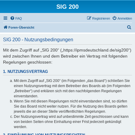
SIG 200
FAQ
Registrieren
Anmelden
S
Foren-Übersicht
u
SIG 200 - Nutzungsbedingungen
c
h
Mit dem Zugriff auf „SIG 200“ („https://ipmsdeutschland.de/sig200“)
wird zwischen Ihnen und dem Betreiber ein Vertrag mit folgenden
e
Regelungen geschlossen:
1. NUTZUNGSVERTRAG
Mit dem Zugriff auf „SIG 200“ (im Folgenden „das Board“) schließen Sie
einen Nutzungsvertrag mit dem Betreiber des Boards ab (im Folgenden
„Betreiber“) und erklären sich mit den nachfolgenden Regelungen
einverstanden.
Wenn Sie mit diesen Regelungen nicht einverstanden sind, so dürfen
Sie das Board nicht weiter nutzen. Für die Nutzung des Boards gelten
jeweils die an dieser Stelle veröffentlichten Regelungen.
Der Nutzungsvertrag wird auf unbestimmte Zeit geschlossen und kann
von beiden Seiten ohne Einhaltung einer Frist jederzeit gekündigt
werden.