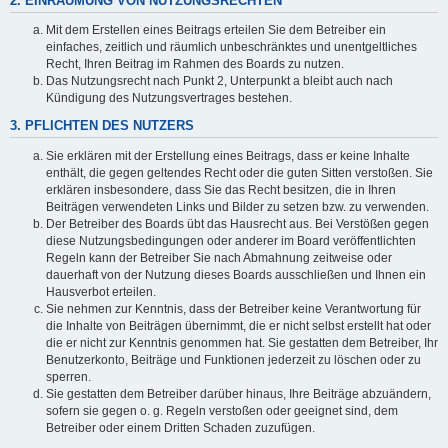
2. EINRÄUMUNG VON NUTZUNGSRECHTEN
Mit dem Erstellen eines Beitrags erteilen Sie dem Betreiber ein
einfaches, zeitlich und räumlich unbeschränktes und unentgeltliches
Recht, Ihren Beitrag im Rahmen des Boards zu nutzen.
Das Nutzungsrecht nach Punkt 2, Unterpunkt a bleibt auch nach
Kündigung des Nutzungsvertrages bestehen.
3. PFLICHTEN DES NUTZERS
Sie erklären mit der Erstellung eines Beitrags, dass er keine Inhalte
enthält, die gegen geltendes Recht oder die guten Sitten verstoßen. Sie
erklären insbesondere, dass Sie das Recht besitzen, die in Ihren
Beiträgen verwendeten Links und Bilder zu setzen bzw. zu verwenden.
Der Betreiber des Boards übt das Hausrecht aus. Bei Verstößen gegen
diese Nutzungsbedingungen oder anderer im Board veröffentlichten
Regeln kann der Betreiber Sie nach Abmahnung zeitweise oder
dauerhaft von der Nutzung dieses Boards ausschließen und Ihnen ein
Hausverbot erteilen.
Sie nehmen zur Kenntnis, dass der Betreiber keine Verantwortung für
die Inhalte von Beiträgen übernimmt, die er nicht selbst erstellt hat oder
die er nicht zur Kenntnis genommen hat. Sie gestatten dem Betreiber, Ihr
Benutzerkonto, Beiträge und Funktionen jederzeit zu löschen oder zu
sperren.
Sie gestatten dem Betreiber darüber hinaus, Ihre Beiträge abzuändern,
sofern sie gegen o. g. Regeln verstoßen oder geeignet sind, dem
Betreiber oder einem Dritten Schaden zuzufügen.