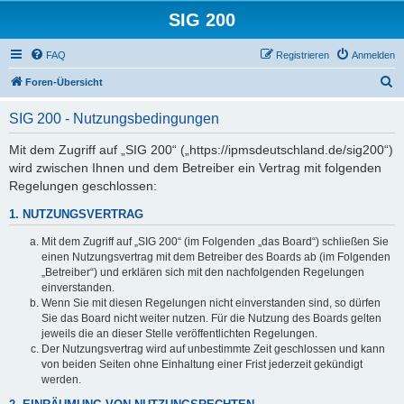
SIG 200
FAQ
Registrieren
Anmelden
S
Foren-Übersicht
u
SIG 200 - Nutzungsbedingungen
c
h
Mit dem Zugriff auf „SIG 200“ („https://ipmsdeutschland.de/sig200“)
wird zwischen Ihnen und dem Betreiber ein Vertrag mit folgenden
e
Regelungen geschlossen:
1. NUTZUNGSVERTRAG
Mit dem Zugriff auf „SIG 200“ (im Folgenden „das Board“) schließen Sie
einen Nutzungsvertrag mit dem Betreiber des Boards ab (im Folgenden
„Betreiber“) und erklären sich mit den nachfolgenden Regelungen
einverstanden.
Wenn Sie mit diesen Regelungen nicht einverstanden sind, so dürfen
Sie das Board nicht weiter nutzen. Für die Nutzung des Boards gelten
jeweils die an dieser Stelle veröffentlichten Regelungen.
Der Nutzungsvertrag wird auf unbestimmte Zeit geschlossen und kann
von beiden Seiten ohne Einhaltung einer Frist jederzeit gekündigt
werden.