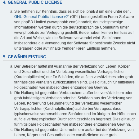
4. GENERAL PUBLIC LICENSE
Sie nehmen zur Kenntnis, dass es sich bei phpBB um eine unter der „
GNU General Public License v2
“ (GPL) bereitgestellten Foren-Software
von phpBB Limited (www.phpbb.com) handelt; deutschsprachige
Informationen werden durch die deutschsprachige Community unter
www.phpbb.de zur Verfügung gestellt. Beide haben keinen Einfluss auf
die Art und Weise, wie die Software verwendet wird. Sie können
insbesondere die Verwendung der Software für bestimmte Zwecke nicht
untersagen oder auf Inhalte fremder Foren Einfluss nehmen.
5. GEWÄHRLEISTUNG
Der Betreiber haftet mit Ausnahme der Verletzung von Leben, Körper
und Gesundheit und der Verletzung wesentlicher Vertragspflichten
(Kardinalpflichten) nur für Schäden, die auf ein vorsätzliches oder grob
fahrlässiges Verhalten zurückzuführen sind. Dies gilt auch für mittelbare
Folgeschäden wie insbesondere entgangenen Gewinn.
Die Haftung ist gegenüber Verbrauchern außer bei vorsätzlichem oder
grob fahrlässigem Verhalten oder bei Schäden aus der Verletzung von
Leben, Körper und Gesundheit und der Verletzung wesentlicher
Vertragspflichten (Kardinalpflichten) auf die bei Vertragsschluss
typischerweise vorhersehbaren Schäden und im übrigen der Höhe nach
auf die vertragstypischen Durchschnittsschäden begrenzt. Dies gilt auch
für mittelbare Folgeschäden wie insbesondere entgangenen Gewinn.
Die Haftung ist gegenüber Unternehmern außer bei der Verletzung von
Leben, Körper und Gesundheit oder vorsätzlichem oder grob