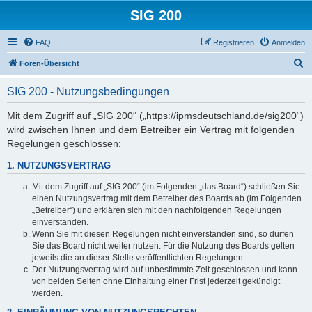
SIG 200
FAQ
Registrieren
Anmelden
S
Foren-Übersicht
u
SIG 200 - Nutzungsbedingungen
c
h
Mit dem Zugriff auf „SIG 200“ („https://ipmsdeutschland.de/sig200“)
wird zwischen Ihnen und dem Betreiber ein Vertrag mit folgenden
e
Regelungen geschlossen:
1. NUTZUNGSVERTRAG
Mit dem Zugriff auf „SIG 200“ (im Folgenden „das Board“) schließen Sie
einen Nutzungsvertrag mit dem Betreiber des Boards ab (im Folgenden
„Betreiber“) und erklären sich mit den nachfolgenden Regelungen
einverstanden.
Wenn Sie mit diesen Regelungen nicht einverstanden sind, so dürfen
Sie das Board nicht weiter nutzen. Für die Nutzung des Boards gelten
jeweils die an dieser Stelle veröffentlichten Regelungen.
Der Nutzungsvertrag wird auf unbestimmte Zeit geschlossen und kann
von beiden Seiten ohne Einhaltung einer Frist jederzeit gekündigt
werden.