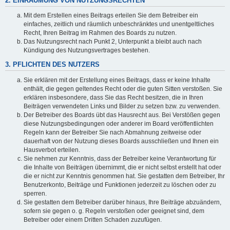
2. EINRÄUMUNG VON NUTZUNGSRECHTEN
Mit dem Erstellen eines Beitrags erteilen Sie dem Betreiber ein
einfaches, zeitlich und räumlich unbeschränktes und unentgeltliches
Recht, Ihren Beitrag im Rahmen des Boards zu nutzen.
Das Nutzungsrecht nach Punkt 2, Unterpunkt a bleibt auch nach
Kündigung des Nutzungsvertrages bestehen.
3. PFLICHTEN DES NUTZERS
Sie erklären mit der Erstellung eines Beitrags, dass er keine Inhalte
enthält, die gegen geltendes Recht oder die guten Sitten verstoßen. Sie
erklären insbesondere, dass Sie das Recht besitzen, die in Ihren
Beiträgen verwendeten Links und Bilder zu setzen bzw. zu verwenden.
Der Betreiber des Boards übt das Hausrecht aus. Bei Verstößen gegen
diese Nutzungsbedingungen oder anderer im Board veröffentlichten
Regeln kann der Betreiber Sie nach Abmahnung zeitweise oder
dauerhaft von der Nutzung dieses Boards ausschließen und Ihnen ein
Hausverbot erteilen.
Sie nehmen zur Kenntnis, dass der Betreiber keine Verantwortung für
die Inhalte von Beiträgen übernimmt, die er nicht selbst erstellt hat oder
die er nicht zur Kenntnis genommen hat. Sie gestatten dem Betreiber, Ihr
Benutzerkonto, Beiträge und Funktionen jederzeit zu löschen oder zu
sperren.
Sie gestatten dem Betreiber darüber hinaus, Ihre Beiträge abzuändern,
sofern sie gegen o. g. Regeln verstoßen oder geeignet sind, dem
Betreiber oder einem Dritten Schaden zuzufügen.