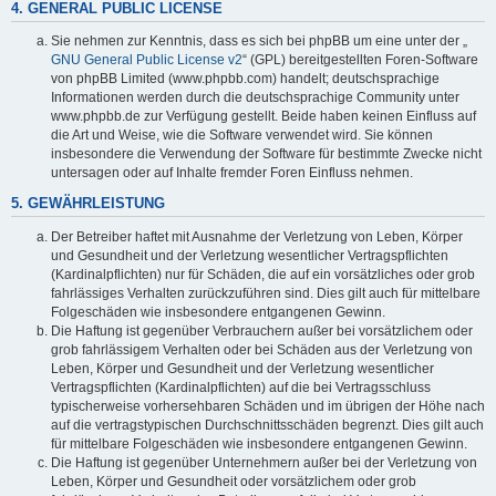
4. GENERAL PUBLIC LICENSE
Sie nehmen zur Kenntnis, dass es sich bei phpBB um eine unter der „
GNU General Public License v2
“ (GPL) bereitgestellten Foren-Software
von phpBB Limited (www.phpbb.com) handelt; deutschsprachige
Informationen werden durch die deutschsprachige Community unter
www.phpbb.de zur Verfügung gestellt. Beide haben keinen Einfluss auf
die Art und Weise, wie die Software verwendet wird. Sie können
insbesondere die Verwendung der Software für bestimmte Zwecke nicht
untersagen oder auf Inhalte fremder Foren Einfluss nehmen.
5. GEWÄHRLEISTUNG
Der Betreiber haftet mit Ausnahme der Verletzung von Leben, Körper
und Gesundheit und der Verletzung wesentlicher Vertragspflichten
(Kardinalpflichten) nur für Schäden, die auf ein vorsätzliches oder grob
fahrlässiges Verhalten zurückzuführen sind. Dies gilt auch für mittelbare
Folgeschäden wie insbesondere entgangenen Gewinn.
Die Haftung ist gegenüber Verbrauchern außer bei vorsätzlichem oder
grob fahrlässigem Verhalten oder bei Schäden aus der Verletzung von
Leben, Körper und Gesundheit und der Verletzung wesentlicher
Vertragspflichten (Kardinalpflichten) auf die bei Vertragsschluss
typischerweise vorhersehbaren Schäden und im übrigen der Höhe nach
auf die vertragstypischen Durchschnittsschäden begrenzt. Dies gilt auch
für mittelbare Folgeschäden wie insbesondere entgangenen Gewinn.
Die Haftung ist gegenüber Unternehmern außer bei der Verletzung von
Leben, Körper und Gesundheit oder vorsätzlichem oder grob