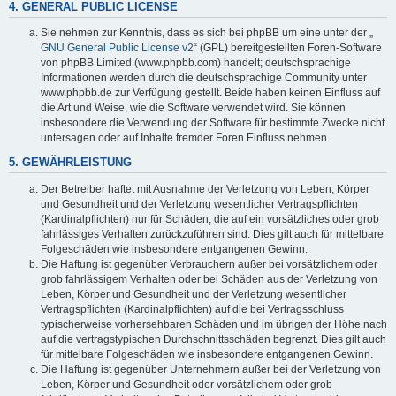
4. GENERAL PUBLIC LICENSE
Sie nehmen zur Kenntnis, dass es sich bei phpBB um eine unter der „
GNU General Public License v2
“ (GPL) bereitgestellten Foren-Software
von phpBB Limited (www.phpbb.com) handelt; deutschsprachige
Informationen werden durch die deutschsprachige Community unter
www.phpbb.de zur Verfügung gestellt. Beide haben keinen Einfluss auf
die Art und Weise, wie die Software verwendet wird. Sie können
insbesondere die Verwendung der Software für bestimmte Zwecke nicht
untersagen oder auf Inhalte fremder Foren Einfluss nehmen.
5. GEWÄHRLEISTUNG
Der Betreiber haftet mit Ausnahme der Verletzung von Leben, Körper
und Gesundheit und der Verletzung wesentlicher Vertragspflichten
(Kardinalpflichten) nur für Schäden, die auf ein vorsätzliches oder grob
fahrlässiges Verhalten zurückzuführen sind. Dies gilt auch für mittelbare
Folgeschäden wie insbesondere entgangenen Gewinn.
Die Haftung ist gegenüber Verbrauchern außer bei vorsätzlichem oder
grob fahrlässigem Verhalten oder bei Schäden aus der Verletzung von
Leben, Körper und Gesundheit und der Verletzung wesentlicher
Vertragspflichten (Kardinalpflichten) auf die bei Vertragsschluss
typischerweise vorhersehbaren Schäden und im übrigen der Höhe nach
auf die vertragstypischen Durchschnittsschäden begrenzt. Dies gilt auch
für mittelbare Folgeschäden wie insbesondere entgangenen Gewinn.
Die Haftung ist gegenüber Unternehmern außer bei der Verletzung von
Leben, Körper und Gesundheit oder vorsätzlichem oder grob