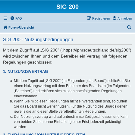
SIG 200
FAQ
Registrieren
Anmelden
S
Foren-Übersicht
u
SIG 200 - Nutzungsbedingungen
c
h
Mit dem Zugriff auf „SIG 200“ („https://ipmsdeutschland.de/sig200“)
wird zwischen Ihnen und dem Betreiber ein Vertrag mit folgenden
e
Regelungen geschlossen:
1. NUTZUNGSVERTRAG
Mit dem Zugriff auf „SIG 200“ (im Folgenden „das Board“) schließen Sie
einen Nutzungsvertrag mit dem Betreiber des Boards ab (im Folgenden
„Betreiber“) und erklären sich mit den nachfolgenden Regelungen
einverstanden.
Wenn Sie mit diesen Regelungen nicht einverstanden sind, so dürfen
Sie das Board nicht weiter nutzen. Für die Nutzung des Boards gelten
jeweils die an dieser Stelle veröffentlichten Regelungen.
Der Nutzungsvertrag wird auf unbestimmte Zeit geschlossen und kann
von beiden Seiten ohne Einhaltung einer Frist jederzeit gekündigt
werden.