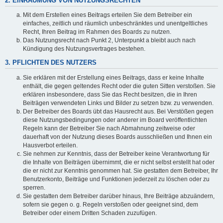
2. EINRÄUMUNG VON NUTZUNGSRECHTEN
Mit dem Erstellen eines Beitrags erteilen Sie dem Betreiber ein
einfaches, zeitlich und räumlich unbeschränktes und unentgeltliches
Recht, Ihren Beitrag im Rahmen des Boards zu nutzen.
Das Nutzungsrecht nach Punkt 2, Unterpunkt a bleibt auch nach
Kündigung des Nutzungsvertrages bestehen.
3. PFLICHTEN DES NUTZERS
Sie erklären mit der Erstellung eines Beitrags, dass er keine Inhalte
enthält, die gegen geltendes Recht oder die guten Sitten verstoßen. Sie
erklären insbesondere, dass Sie das Recht besitzen, die in Ihren
Beiträgen verwendeten Links und Bilder zu setzen bzw. zu verwenden.
Der Betreiber des Boards übt das Hausrecht aus. Bei Verstößen gegen
diese Nutzungsbedingungen oder anderer im Board veröffentlichten
Regeln kann der Betreiber Sie nach Abmahnung zeitweise oder
dauerhaft von der Nutzung dieses Boards ausschließen und Ihnen ein
Hausverbot erteilen.
Sie nehmen zur Kenntnis, dass der Betreiber keine Verantwortung für
die Inhalte von Beiträgen übernimmt, die er nicht selbst erstellt hat oder
die er nicht zur Kenntnis genommen hat. Sie gestatten dem Betreiber, Ihr
Benutzerkonto, Beiträge und Funktionen jederzeit zu löschen oder zu
sperren.
Sie gestatten dem Betreiber darüber hinaus, Ihre Beiträge abzuändern,
sofern sie gegen o. g. Regeln verstoßen oder geeignet sind, dem
Betreiber oder einem Dritten Schaden zuzufügen.