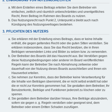
2. EINRÄUMUNG VON NUTZUNGSRECHTEN
Mit dem Erstellen eines Beitrags erteilen Sie dem Betreiber ein
einfaches, zeitlich und räumlich unbeschränktes und unentgeltliches
Recht, Ihren Beitrag im Rahmen des Boards zu nutzen.
Das Nutzungsrecht nach Punkt 2, Unterpunkt a bleibt auch nach
Kündigung des Nutzungsvertrages bestehen.
3. PFLICHTEN DES NUTZERS
Sie erklären mit der Erstellung eines Beitrags, dass er keine Inhalte
enthält, die gegen geltendes Recht oder die guten Sitten verstoßen. Sie
erklären insbesondere, dass Sie das Recht besitzen, die in Ihren
Beiträgen verwendeten Links und Bilder zu setzen bzw. zu verwenden.
Der Betreiber des Boards übt das Hausrecht aus. Bei Verstößen gegen
diese Nutzungsbedingungen oder anderer im Board veröffentlichten
Regeln kann der Betreiber Sie nach Abmahnung zeitweise oder
dauerhaft von der Nutzung dieses Boards ausschließen und Ihnen ein
Hausverbot erteilen.
Sie nehmen zur Kenntnis, dass der Betreiber keine Verantwortung für
die Inhalte von Beiträgen übernimmt, die er nicht selbst erstellt hat oder
die er nicht zur Kenntnis genommen hat. Sie gestatten dem Betreiber, Ihr
Benutzerkonto, Beiträge und Funktionen jederzeit zu löschen oder zu
sperren.
Sie gestatten dem Betreiber darüber hinaus, Ihre Beiträge abzuändern,
sofern sie gegen o. g. Regeln verstoßen oder geeignet sind, dem
Betreiber oder einem Dritten Schaden zuzufügen.