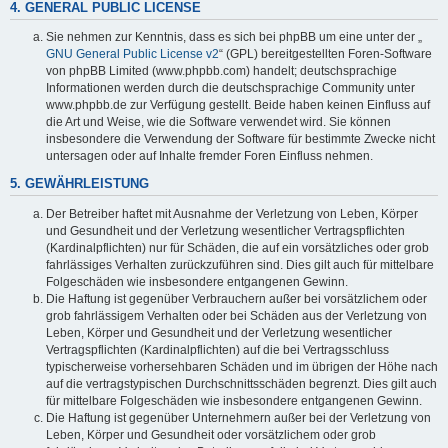
4. GENERAL PUBLIC LICENSE
Sie nehmen zur Kenntnis, dass es sich bei phpBB um eine unter der „
GNU General Public License v2
“ (GPL) bereitgestellten Foren-Software
von phpBB Limited (www.phpbb.com) handelt; deutschsprachige
Informationen werden durch die deutschsprachige Community unter
www.phpbb.de zur Verfügung gestellt. Beide haben keinen Einfluss auf
die Art und Weise, wie die Software verwendet wird. Sie können
insbesondere die Verwendung der Software für bestimmte Zwecke nicht
untersagen oder auf Inhalte fremder Foren Einfluss nehmen.
5. GEWÄHRLEISTUNG
Der Betreiber haftet mit Ausnahme der Verletzung von Leben, Körper
und Gesundheit und der Verletzung wesentlicher Vertragspflichten
(Kardinalpflichten) nur für Schäden, die auf ein vorsätzliches oder grob
fahrlässiges Verhalten zurückzuführen sind. Dies gilt auch für mittelbare
Folgeschäden wie insbesondere entgangenen Gewinn.
Die Haftung ist gegenüber Verbrauchern außer bei vorsätzlichem oder
grob fahrlässigem Verhalten oder bei Schäden aus der Verletzung von
Leben, Körper und Gesundheit und der Verletzung wesentlicher
Vertragspflichten (Kardinalpflichten) auf die bei Vertragsschluss
typischerweise vorhersehbaren Schäden und im übrigen der Höhe nach
auf die vertragstypischen Durchschnittsschäden begrenzt. Dies gilt auch
für mittelbare Folgeschäden wie insbesondere entgangenen Gewinn.
Die Haftung ist gegenüber Unternehmern außer bei der Verletzung von
Leben, Körper und Gesundheit oder vorsätzlichem oder grob