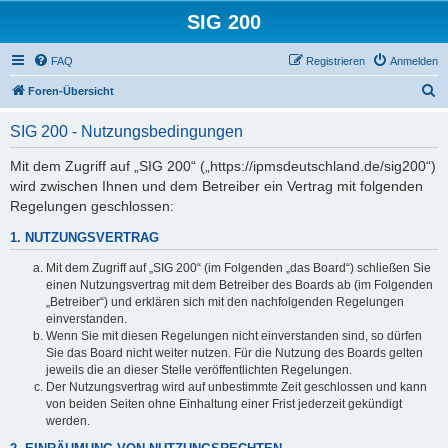
SIG 200
FAQ
Registrieren
Anmelden
S
Foren-Übersicht
u
SIG 200 - Nutzungsbedingungen
c
h
Mit dem Zugriff auf „SIG 200“ („https://ipmsdeutschland.de/sig200“)
wird zwischen Ihnen und dem Betreiber ein Vertrag mit folgenden
e
Regelungen geschlossen:
1. NUTZUNGSVERTRAG
Mit dem Zugriff auf „SIG 200“ (im Folgenden „das Board“) schließen Sie
einen Nutzungsvertrag mit dem Betreiber des Boards ab (im Folgenden
„Betreiber“) und erklären sich mit den nachfolgenden Regelungen
einverstanden.
Wenn Sie mit diesen Regelungen nicht einverstanden sind, so dürfen
Sie das Board nicht weiter nutzen. Für die Nutzung des Boards gelten
jeweils die an dieser Stelle veröffentlichten Regelungen.
Der Nutzungsvertrag wird auf unbestimmte Zeit geschlossen und kann
von beiden Seiten ohne Einhaltung einer Frist jederzeit gekündigt
werden.