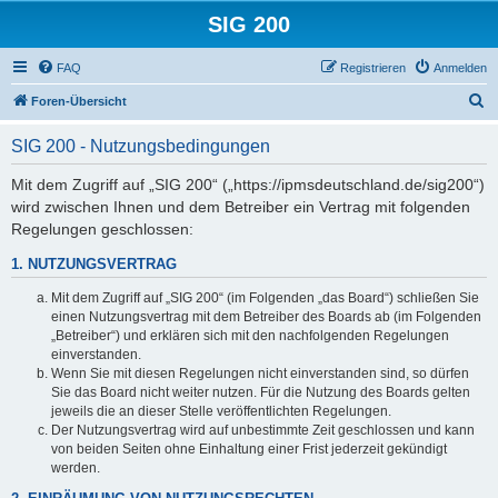
SIG 200
FAQ
Registrieren
Anmelden
S
Foren-Übersicht
u
SIG 200 - Nutzungsbedingungen
c
h
Mit dem Zugriff auf „SIG 200“ („https://ipmsdeutschland.de/sig200“)
wird zwischen Ihnen und dem Betreiber ein Vertrag mit folgenden
e
Regelungen geschlossen:
1. NUTZUNGSVERTRAG
Mit dem Zugriff auf „SIG 200“ (im Folgenden „das Board“) schließen Sie
einen Nutzungsvertrag mit dem Betreiber des Boards ab (im Folgenden
„Betreiber“) und erklären sich mit den nachfolgenden Regelungen
einverstanden.
Wenn Sie mit diesen Regelungen nicht einverstanden sind, so dürfen
Sie das Board nicht weiter nutzen. Für die Nutzung des Boards gelten
jeweils die an dieser Stelle veröffentlichten Regelungen.
Der Nutzungsvertrag wird auf unbestimmte Zeit geschlossen und kann
von beiden Seiten ohne Einhaltung einer Frist jederzeit gekündigt
werden.