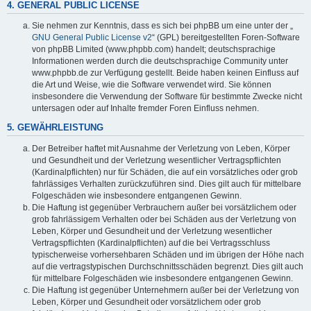
4. GENERAL PUBLIC LICENSE
Sie nehmen zur Kenntnis, dass es sich bei phpBB um eine unter der „
GNU General Public License v2
“ (GPL) bereitgestellten Foren-Software
von phpBB Limited (www.phpbb.com) handelt; deutschsprachige
Informationen werden durch die deutschsprachige Community unter
www.phpbb.de zur Verfügung gestellt. Beide haben keinen Einfluss auf
die Art und Weise, wie die Software verwendet wird. Sie können
insbesondere die Verwendung der Software für bestimmte Zwecke nicht
untersagen oder auf Inhalte fremder Foren Einfluss nehmen.
5. GEWÄHRLEISTUNG
Der Betreiber haftet mit Ausnahme der Verletzung von Leben, Körper
und Gesundheit und der Verletzung wesentlicher Vertragspflichten
(Kardinalpflichten) nur für Schäden, die auf ein vorsätzliches oder grob
fahrlässiges Verhalten zurückzuführen sind. Dies gilt auch für mittelbare
Folgeschäden wie insbesondere entgangenen Gewinn.
Die Haftung ist gegenüber Verbrauchern außer bei vorsätzlichem oder
grob fahrlässigem Verhalten oder bei Schäden aus der Verletzung von
Leben, Körper und Gesundheit und der Verletzung wesentlicher
Vertragspflichten (Kardinalpflichten) auf die bei Vertragsschluss
typischerweise vorhersehbaren Schäden und im übrigen der Höhe nach
auf die vertragstypischen Durchschnittsschäden begrenzt. Dies gilt auch
für mittelbare Folgeschäden wie insbesondere entgangenen Gewinn.
Die Haftung ist gegenüber Unternehmern außer bei der Verletzung von
Leben, Körper und Gesundheit oder vorsätzlichem oder grob