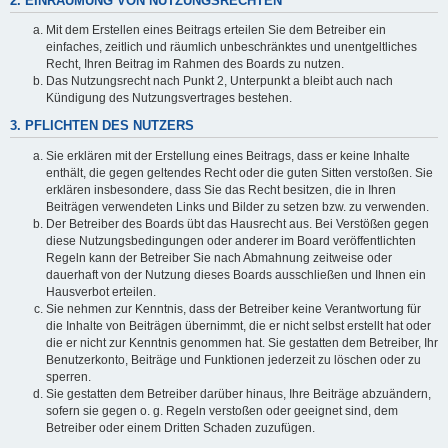
2. EINRÄUMUNG VON NUTZUNGSRECHTEN
Mit dem Erstellen eines Beitrags erteilen Sie dem Betreiber ein
einfaches, zeitlich und räumlich unbeschränktes und unentgeltliches
Recht, Ihren Beitrag im Rahmen des Boards zu nutzen.
Das Nutzungsrecht nach Punkt 2, Unterpunkt a bleibt auch nach
Kündigung des Nutzungsvertrages bestehen.
3. PFLICHTEN DES NUTZERS
Sie erklären mit der Erstellung eines Beitrags, dass er keine Inhalte
enthält, die gegen geltendes Recht oder die guten Sitten verstoßen. Sie
erklären insbesondere, dass Sie das Recht besitzen, die in Ihren
Beiträgen verwendeten Links und Bilder zu setzen bzw. zu verwenden.
Der Betreiber des Boards übt das Hausrecht aus. Bei Verstößen gegen
diese Nutzungsbedingungen oder anderer im Board veröffentlichten
Regeln kann der Betreiber Sie nach Abmahnung zeitweise oder
dauerhaft von der Nutzung dieses Boards ausschließen und Ihnen ein
Hausverbot erteilen.
Sie nehmen zur Kenntnis, dass der Betreiber keine Verantwortung für
die Inhalte von Beiträgen übernimmt, die er nicht selbst erstellt hat oder
die er nicht zur Kenntnis genommen hat. Sie gestatten dem Betreiber, Ihr
Benutzerkonto, Beiträge und Funktionen jederzeit zu löschen oder zu
sperren.
Sie gestatten dem Betreiber darüber hinaus, Ihre Beiträge abzuändern,
sofern sie gegen o. g. Regeln verstoßen oder geeignet sind, dem
Betreiber oder einem Dritten Schaden zuzufügen.