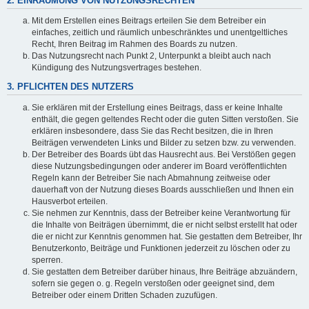
2. EINRÄUMUNG VON NUTZUNGSRECHTEN
Mit dem Erstellen eines Beitrags erteilen Sie dem Betreiber ein
einfaches, zeitlich und räumlich unbeschränktes und unentgeltliches
Recht, Ihren Beitrag im Rahmen des Boards zu nutzen.
Das Nutzungsrecht nach Punkt 2, Unterpunkt a bleibt auch nach
Kündigung des Nutzungsvertrages bestehen.
3. PFLICHTEN DES NUTZERS
Sie erklären mit der Erstellung eines Beitrags, dass er keine Inhalte
enthält, die gegen geltendes Recht oder die guten Sitten verstoßen. Sie
erklären insbesondere, dass Sie das Recht besitzen, die in Ihren
Beiträgen verwendeten Links und Bilder zu setzen bzw. zu verwenden.
Der Betreiber des Boards übt das Hausrecht aus. Bei Verstößen gegen
diese Nutzungsbedingungen oder anderer im Board veröffentlichten
Regeln kann der Betreiber Sie nach Abmahnung zeitweise oder
dauerhaft von der Nutzung dieses Boards ausschließen und Ihnen ein
Hausverbot erteilen.
Sie nehmen zur Kenntnis, dass der Betreiber keine Verantwortung für
die Inhalte von Beiträgen übernimmt, die er nicht selbst erstellt hat oder
die er nicht zur Kenntnis genommen hat. Sie gestatten dem Betreiber, Ihr
Benutzerkonto, Beiträge und Funktionen jederzeit zu löschen oder zu
sperren.
Sie gestatten dem Betreiber darüber hinaus, Ihre Beiträge abzuändern,
sofern sie gegen o. g. Regeln verstoßen oder geeignet sind, dem
Betreiber oder einem Dritten Schaden zuzufügen.