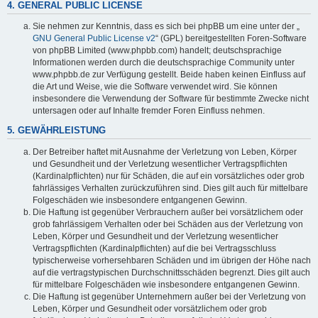
4. GENERAL PUBLIC LICENSE
Sie nehmen zur Kenntnis, dass es sich bei phpBB um eine unter der „
GNU General Public License v2
“ (GPL) bereitgestellten Foren-Software
von phpBB Limited (www.phpbb.com) handelt; deutschsprachige
Informationen werden durch die deutschsprachige Community unter
www.phpbb.de zur Verfügung gestellt. Beide haben keinen Einfluss auf
die Art und Weise, wie die Software verwendet wird. Sie können
insbesondere die Verwendung der Software für bestimmte Zwecke nicht
untersagen oder auf Inhalte fremder Foren Einfluss nehmen.
5. GEWÄHRLEISTUNG
Der Betreiber haftet mit Ausnahme der Verletzung von Leben, Körper
und Gesundheit und der Verletzung wesentlicher Vertragspflichten
(Kardinalpflichten) nur für Schäden, die auf ein vorsätzliches oder grob
fahrlässiges Verhalten zurückzuführen sind. Dies gilt auch für mittelbare
Folgeschäden wie insbesondere entgangenen Gewinn.
Die Haftung ist gegenüber Verbrauchern außer bei vorsätzlichem oder
grob fahrlässigem Verhalten oder bei Schäden aus der Verletzung von
Leben, Körper und Gesundheit und der Verletzung wesentlicher
Vertragspflichten (Kardinalpflichten) auf die bei Vertragsschluss
typischerweise vorhersehbaren Schäden und im übrigen der Höhe nach
auf die vertragstypischen Durchschnittsschäden begrenzt. Dies gilt auch
für mittelbare Folgeschäden wie insbesondere entgangenen Gewinn.
Die Haftung ist gegenüber Unternehmern außer bei der Verletzung von
Leben, Körper und Gesundheit oder vorsätzlichem oder grob