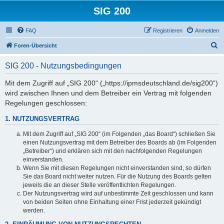
SIG 200
FAQ
Registrieren
Anmelden
S
Foren-Übersicht
u
SIG 200 - Nutzungsbedingungen
c
h
Mit dem Zugriff auf „SIG 200“ („https://ipmsdeutschland.de/sig200“)
wird zwischen Ihnen und dem Betreiber ein Vertrag mit folgenden
e
Regelungen geschlossen:
1. NUTZUNGSVERTRAG
Mit dem Zugriff auf „SIG 200“ (im Folgenden „das Board“) schließen Sie
einen Nutzungsvertrag mit dem Betreiber des Boards ab (im Folgenden
„Betreiber“) und erklären sich mit den nachfolgenden Regelungen
einverstanden.
Wenn Sie mit diesen Regelungen nicht einverstanden sind, so dürfen
Sie das Board nicht weiter nutzen. Für die Nutzung des Boards gelten
jeweils die an dieser Stelle veröffentlichten Regelungen.
Der Nutzungsvertrag wird auf unbestimmte Zeit geschlossen und kann
von beiden Seiten ohne Einhaltung einer Frist jederzeit gekündigt
werden.