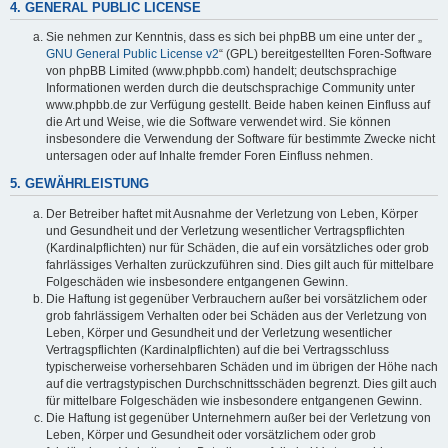
4. GENERAL PUBLIC LICENSE
Sie nehmen zur Kenntnis, dass es sich bei phpBB um eine unter der „
GNU General Public License v2
“ (GPL) bereitgestellten Foren-Software
von phpBB Limited (www.phpbb.com) handelt; deutschsprachige
Informationen werden durch die deutschsprachige Community unter
www.phpbb.de zur Verfügung gestellt. Beide haben keinen Einfluss auf
die Art und Weise, wie die Software verwendet wird. Sie können
insbesondere die Verwendung der Software für bestimmte Zwecke nicht
untersagen oder auf Inhalte fremder Foren Einfluss nehmen.
5. GEWÄHRLEISTUNG
Der Betreiber haftet mit Ausnahme der Verletzung von Leben, Körper
und Gesundheit und der Verletzung wesentlicher Vertragspflichten
(Kardinalpflichten) nur für Schäden, die auf ein vorsätzliches oder grob
fahrlässiges Verhalten zurückzuführen sind. Dies gilt auch für mittelbare
Folgeschäden wie insbesondere entgangenen Gewinn.
Die Haftung ist gegenüber Verbrauchern außer bei vorsätzlichem oder
grob fahrlässigem Verhalten oder bei Schäden aus der Verletzung von
Leben, Körper und Gesundheit und der Verletzung wesentlicher
Vertragspflichten (Kardinalpflichten) auf die bei Vertragsschluss
typischerweise vorhersehbaren Schäden und im übrigen der Höhe nach
auf die vertragstypischen Durchschnittsschäden begrenzt. Dies gilt auch
für mittelbare Folgeschäden wie insbesondere entgangenen Gewinn.
Die Haftung ist gegenüber Unternehmern außer bei der Verletzung von
Leben, Körper und Gesundheit oder vorsätzlichem oder grob