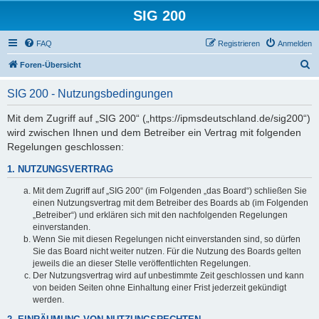
SIG 200
FAQ
Registrieren
Anmelden
S
Foren-Übersicht
u
SIG 200 - Nutzungsbedingungen
c
h
Mit dem Zugriff auf „SIG 200“ („https://ipmsdeutschland.de/sig200“)
wird zwischen Ihnen und dem Betreiber ein Vertrag mit folgenden
e
Regelungen geschlossen:
1. NUTZUNGSVERTRAG
Mit dem Zugriff auf „SIG 200“ (im Folgenden „das Board“) schließen Sie
einen Nutzungsvertrag mit dem Betreiber des Boards ab (im Folgenden
„Betreiber“) und erklären sich mit den nachfolgenden Regelungen
einverstanden.
Wenn Sie mit diesen Regelungen nicht einverstanden sind, so dürfen
Sie das Board nicht weiter nutzen. Für die Nutzung des Boards gelten
jeweils die an dieser Stelle veröffentlichten Regelungen.
Der Nutzungsvertrag wird auf unbestimmte Zeit geschlossen und kann
von beiden Seiten ohne Einhaltung einer Frist jederzeit gekündigt
werden.