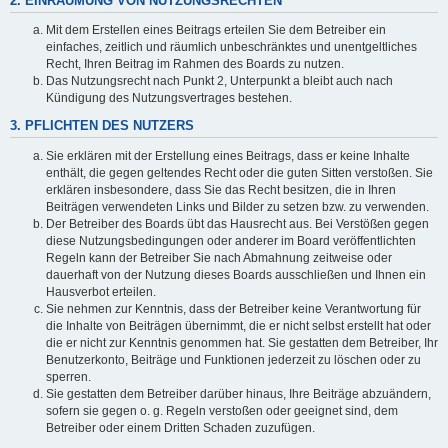
2. EINRÄUMUNG VON NUTZUNGSRECHTEN
Mit dem Erstellen eines Beitrags erteilen Sie dem Betreiber ein
einfaches, zeitlich und räumlich unbeschränktes und unentgeltliches
Recht, Ihren Beitrag im Rahmen des Boards zu nutzen.
Das Nutzungsrecht nach Punkt 2, Unterpunkt a bleibt auch nach
Kündigung des Nutzungsvertrages bestehen.
3. PFLICHTEN DES NUTZERS
Sie erklären mit der Erstellung eines Beitrags, dass er keine Inhalte
enthält, die gegen geltendes Recht oder die guten Sitten verstoßen. Sie
erklären insbesondere, dass Sie das Recht besitzen, die in Ihren
Beiträgen verwendeten Links und Bilder zu setzen bzw. zu verwenden.
Der Betreiber des Boards übt das Hausrecht aus. Bei Verstößen gegen
diese Nutzungsbedingungen oder anderer im Board veröffentlichten
Regeln kann der Betreiber Sie nach Abmahnung zeitweise oder
dauerhaft von der Nutzung dieses Boards ausschließen und Ihnen ein
Hausverbot erteilen.
Sie nehmen zur Kenntnis, dass der Betreiber keine Verantwortung für
die Inhalte von Beiträgen übernimmt, die er nicht selbst erstellt hat oder
die er nicht zur Kenntnis genommen hat. Sie gestatten dem Betreiber, Ihr
Benutzerkonto, Beiträge und Funktionen jederzeit zu löschen oder zu
sperren.
Sie gestatten dem Betreiber darüber hinaus, Ihre Beiträge abzuändern,
sofern sie gegen o. g. Regeln verstoßen oder geeignet sind, dem
Betreiber oder einem Dritten Schaden zuzufügen.