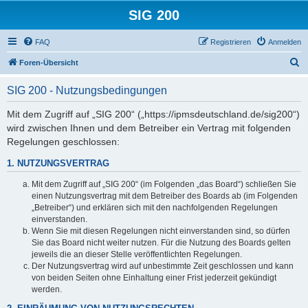
SIG 200
FAQ
Registrieren
Anmelden
S
Foren-Übersicht
u
SIG 200 - Nutzungsbedingungen
c
h
Mit dem Zugriff auf „SIG 200“ („https://ipmsdeutschland.de/sig200“)
wird zwischen Ihnen und dem Betreiber ein Vertrag mit folgenden
e
Regelungen geschlossen:
1. NUTZUNGSVERTRAG
Mit dem Zugriff auf „SIG 200“ (im Folgenden „das Board“) schließen Sie
einen Nutzungsvertrag mit dem Betreiber des Boards ab (im Folgenden
„Betreiber“) und erklären sich mit den nachfolgenden Regelungen
einverstanden.
Wenn Sie mit diesen Regelungen nicht einverstanden sind, so dürfen
Sie das Board nicht weiter nutzen. Für die Nutzung des Boards gelten
jeweils die an dieser Stelle veröffentlichten Regelungen.
Der Nutzungsvertrag wird auf unbestimmte Zeit geschlossen und kann
von beiden Seiten ohne Einhaltung einer Frist jederzeit gekündigt
werden.