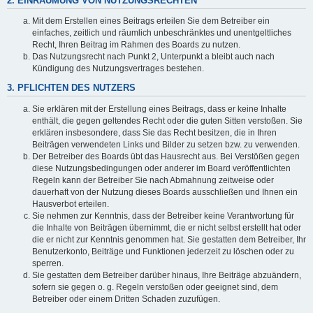
2. EINRÄUMUNG VON NUTZUNGSRECHTEN
Mit dem Erstellen eines Beitrags erteilen Sie dem Betreiber ein
einfaches, zeitlich und räumlich unbeschränktes und unentgeltliches
Recht, Ihren Beitrag im Rahmen des Boards zu nutzen.
Das Nutzungsrecht nach Punkt 2, Unterpunkt a bleibt auch nach
Kündigung des Nutzungsvertrages bestehen.
3. PFLICHTEN DES NUTZERS
Sie erklären mit der Erstellung eines Beitrags, dass er keine Inhalte
enthält, die gegen geltendes Recht oder die guten Sitten verstoßen. Sie
erklären insbesondere, dass Sie das Recht besitzen, die in Ihren
Beiträgen verwendeten Links und Bilder zu setzen bzw. zu verwenden.
Der Betreiber des Boards übt das Hausrecht aus. Bei Verstößen gegen
diese Nutzungsbedingungen oder anderer im Board veröffentlichten
Regeln kann der Betreiber Sie nach Abmahnung zeitweise oder
dauerhaft von der Nutzung dieses Boards ausschließen und Ihnen ein
Hausverbot erteilen.
Sie nehmen zur Kenntnis, dass der Betreiber keine Verantwortung für
die Inhalte von Beiträgen übernimmt, die er nicht selbst erstellt hat oder
die er nicht zur Kenntnis genommen hat. Sie gestatten dem Betreiber, Ihr
Benutzerkonto, Beiträge und Funktionen jederzeit zu löschen oder zu
sperren.
Sie gestatten dem Betreiber darüber hinaus, Ihre Beiträge abzuändern,
sofern sie gegen o. g. Regeln verstoßen oder geeignet sind, dem
Betreiber oder einem Dritten Schaden zuzufügen.