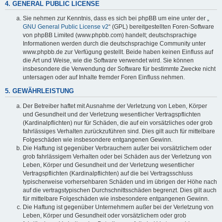
4. GENERAL PUBLIC LICENSE
Sie nehmen zur Kenntnis, dass es sich bei phpBB um eine unter der „
GNU General Public License v2
“ (GPL) bereitgestellten Foren-Software
von phpBB Limited (www.phpbb.com) handelt; deutschsprachige
Informationen werden durch die deutschsprachige Community unter
www.phpbb.de zur Verfügung gestellt. Beide haben keinen Einfluss auf
die Art und Weise, wie die Software verwendet wird. Sie können
insbesondere die Verwendung der Software für bestimmte Zwecke nicht
untersagen oder auf Inhalte fremder Foren Einfluss nehmen.
5. GEWÄHRLEISTUNG
Der Betreiber haftet mit Ausnahme der Verletzung von Leben, Körper
und Gesundheit und der Verletzung wesentlicher Vertragspflichten
(Kardinalpflichten) nur für Schäden, die auf ein vorsätzliches oder grob
fahrlässiges Verhalten zurückzuführen sind. Dies gilt auch für mittelbare
Folgeschäden wie insbesondere entgangenen Gewinn.
Die Haftung ist gegenüber Verbrauchern außer bei vorsätzlichem oder
grob fahrlässigem Verhalten oder bei Schäden aus der Verletzung von
Leben, Körper und Gesundheit und der Verletzung wesentlicher
Vertragspflichten (Kardinalpflichten) auf die bei Vertragsschluss
typischerweise vorhersehbaren Schäden und im übrigen der Höhe nach
auf die vertragstypischen Durchschnittsschäden begrenzt. Dies gilt auch
für mittelbare Folgeschäden wie insbesondere entgangenen Gewinn.
Die Haftung ist gegenüber Unternehmern außer bei der Verletzung von
Leben, Körper und Gesundheit oder vorsätzlichem oder grob