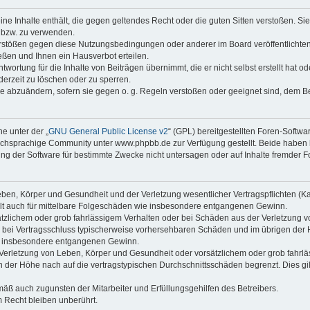
keine Inhalte enthält, die gegen geltendes Recht oder die guten Sitten verstoßen. Si
n bzw. zu verwenden.
erstößen gegen diese Nutzungsbedingungen oder anderer im Board veröffentlicht
ßen und Ihnen ein Hausverbot erteilen.
wortung für die Inhalte von Beiträgen übernimmt, die er nicht selbst erstellt hat 
derzeit zu löschen oder zu sperren.
äge abzuändern, sofern sie gegen o. g. Regeln verstoßen oder geeignet sind, dem 
e unter der „
GNU General Public License v2
“ (GPL) bereitgestellten Foren-Soft
chsprachige Community unter www.phpbb.de zur Verfügung gestellt. Beide haben ke
g der Software für bestimmte Zwecke nicht untersagen oder auf Inhalte fremder F
ben, Körper und Gesundheit und der Verletzung wesentlicher Vertragspflichten (Kard
gilt auch für mittelbare Folgeschäden wie insbesondere entgangenen Gewinn.
ätzlichem oder grob fahrlässigem Verhalten oder bei Schäden aus der Verletzung 
 die bei Vertragsschluss typischerweise vorhersehbaren Schäden und im übrigen de
wie insbesondere entgangenen Gewinn.
erletzung von Leben, Körper und Gesundheit oder vorsätzlichem oder grob fahrläs
der Höhe nach auf die vertragstypischen Durchschnittsschäden begrenzt. Dies gi
mäß auch zugunsten der Mitarbeiter und Erfüllungsgehilfen des Betreibers.
 Recht bleiben unberührt.