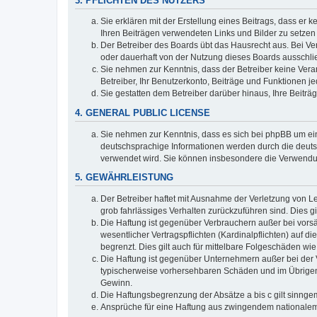
3. PFLICHTEN DES NUTZERS
Sie erklären mit der Erstellung eines Beitrags, dass er 
Ihren Beiträgen verwendeten Links und Bilder zu setze
Der Betreiber des Boards übt das Hausrecht aus. Bei V
oder dauerhaft von der Nutzung dieses Boards ausschlie
Sie nehmen zur Kenntnis, dass der Betreiber keine Verant
Betreiber, Ihr Benutzerkonto, Beiträge und Funktionen je
Sie gestatten dem Betreiber darüber hinaus, Ihre Beitr
4. GENERAL PUBLIC LICENSE
Sie nehmen zur Kenntnis, dass es sich bei phpBB um ein
deutschsprachige Informationen werden durch die deuts
verwendet wird. Sie können insbesondere die Verwendun
5. GEWÄHRLEISTUNG
Der Betreiber haftet mit Ausnahme der Verletzung von Le
grob fahrlässiges Verhalten zurückzuführen sind. Dies 
Die Haftung ist gegenüber Verbrauchern außer bei vors
wesentlicher Vertragspflichten (Kardinalpflichten) auf
begrenzt. Dies gilt auch für mittelbare Folgeschäden 
Die Haftung ist gegenüber Unternehmern außer bei der V
typischerweise vorhersehbaren Schäden und im Übrigen 
Gewinn.
Die Haftungsbegrenzung der Absätze a bis c gilt sinnge
Ansprüche für eine Haftung aus zwingendem nationalem