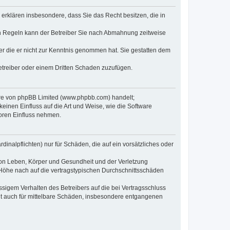
e erklären insbesondere, dass Sie das Recht besitzen, die in
en Regeln kann der Betreiber Sie nach Abmahnung zeitweise
oder die er nicht zur Kenntnis genommen hat. Sie gestatten dem
Betreiber oder einem Dritten Schaden zuzufügen.
ware von phpBB Limited (www.phpbb.com) handelt;
inen Einfluss auf die Art und Weise, wie die Software
oren Einfluss nehmen.
inalpflichten) nur für Schäden, die auf ein vorsätzliches oder
von Leben, Körper und Gesundheit und der Verletzung
r Höhe nach auf die vertragstypischen Durchschnittsschäden
sigem Verhalten des Betreibers auf die bei Vertragsschluss
lt auch für mittelbare Schäden, insbesondere entgangenen