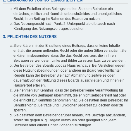
2. EINRÄUMUNG VON NUTZUNGSRECHTEN
Mit dem Erstellen eines Beitrags erteilen Sie dem Betreiber ein
einfaches, zeitlich und räumlich unbeschränktes und unentgeltliches
Recht, Ihren Beitrag im Rahmen des Boards zu nutzen.
Das Nutzungsrecht nach Punkt 2, Unterpunkt a bleibt auch nach
Kündigung des Nutzungsvertrages bestehen.
3. PFLICHTEN DES NUTZERS
Sie erklären mit der Erstellung eines Beitrags, dass er keine Inhalte
enthält, die gegen geltendes Recht oder die guten Sitten verstoßen. Sie
erklären insbesondere, dass Sie das Recht besitzen, die in Ihren
Beiträgen verwendeten Links und Bilder zu setzen bzw. zu verwenden.
Der Betreiber des Boards übt das Hausrecht aus. Bei Verstößen gegen
diese Nutzungsbedingungen oder anderer im Board veröffentlichten
Regeln kann der Betreiber Sie nach Abmahnung zeitweise oder
dauerhaft von der Nutzung dieses Boards ausschließen und Ihnen ein
Hausverbot erteilen.
Sie nehmen zur Kenntnis, dass der Betreiber keine Verantwortung für
die Inhalte von Beiträgen übernimmt, die er nicht selbst erstellt hat oder
die er nicht zur Kenntnis genommen hat. Sie gestatten dem Betreiber, Ihr
Benutzerkonto, Beiträge und Funktionen jederzeit zu löschen oder zu
sperren.
Sie gestatten dem Betreiber darüber hinaus, Ihre Beiträge abzuändern,
sofern sie gegen o. g. Regeln verstoßen oder geeignet sind, dem
Betreiber oder einem Dritten Schaden zuzufügen.