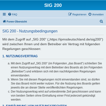
SIG 200
FAQ
Registrieren
Anmelden
S
Foren-Übersicht
u
SIG 200 - Nutzungsbedingungen
c
h
Mit dem Zugriff auf „SIG 200“ („https://ipmsdeutschland.de/sig200“)
wird zwischen Ihnen und dem Betreiber ein Vertrag mit folgenden
e
Regelungen geschlossen:
1. NUTZUNGSVERTRAG
Mit dem Zugriff auf „SIG 200“ (im Folgenden „das Board“) schließen Sie
einen Nutzungsvertrag mit dem Betreiber des Boards ab (im Folgenden
„Betreiber“) und erklären sich mit den nachfolgenden Regelungen
einverstanden.
Wenn Sie mit diesen Regelungen nicht einverstanden sind, so dürfen
Sie das Board nicht weiter nutzen. Für die Nutzung des Boards gelten
jeweils die an dieser Stelle veröffentlichten Regelungen.
Der Nutzungsvertrag wird auf unbestimmte Zeit geschlossen und kann
von beiden Seiten ohne Einhaltung einer Frist jederzeit gekündigt
werden.