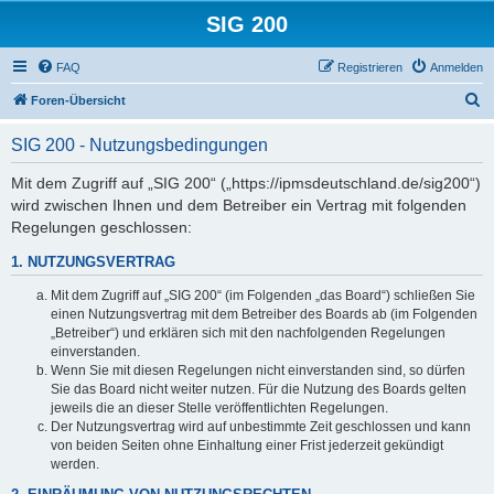
SIG 200
FAQ
Registrieren
Anmelden
S
Foren-Übersicht
u
SIG 200 - Nutzungsbedingungen
c
h
Mit dem Zugriff auf „SIG 200“ („https://ipmsdeutschland.de/sig200“)
wird zwischen Ihnen und dem Betreiber ein Vertrag mit folgenden
e
Regelungen geschlossen:
1. NUTZUNGSVERTRAG
Mit dem Zugriff auf „SIG 200“ (im Folgenden „das Board“) schließen Sie
einen Nutzungsvertrag mit dem Betreiber des Boards ab (im Folgenden
„Betreiber“) und erklären sich mit den nachfolgenden Regelungen
einverstanden.
Wenn Sie mit diesen Regelungen nicht einverstanden sind, so dürfen
Sie das Board nicht weiter nutzen. Für die Nutzung des Boards gelten
jeweils die an dieser Stelle veröffentlichten Regelungen.
Der Nutzungsvertrag wird auf unbestimmte Zeit geschlossen und kann
von beiden Seiten ohne Einhaltung einer Frist jederzeit gekündigt
werden.