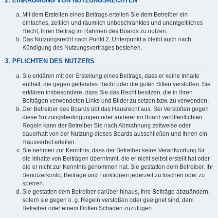
2. EINRÄUMUNG VON NUTZUNGSRECHTEN
Mit dem Erstellen eines Beitrags erteilen Sie dem Betreiber ein
einfaches, zeitlich und räumlich unbeschränktes und unentgeltliches
Recht, Ihren Beitrag im Rahmen des Boards zu nutzen.
Das Nutzungsrecht nach Punkt 2, Unterpunkt a bleibt auch nach
Kündigung des Nutzungsvertrages bestehen.
3. PFLICHTEN DES NUTZERS
Sie erklären mit der Erstellung eines Beitrags, dass er keine Inhalte
enthält, die gegen geltendes Recht oder die guten Sitten verstoßen. Sie
erklären insbesondere, dass Sie das Recht besitzen, die in Ihren
Beiträgen verwendeten Links und Bilder zu setzen bzw. zu verwenden.
Der Betreiber des Boards übt das Hausrecht aus. Bei Verstößen gegen
diese Nutzungsbedingungen oder anderer im Board veröffentlichten
Regeln kann der Betreiber Sie nach Abmahnung zeitweise oder
dauerhaft von der Nutzung dieses Boards ausschließen und Ihnen ein
Hausverbot erteilen.
Sie nehmen zur Kenntnis, dass der Betreiber keine Verantwortung für
die Inhalte von Beiträgen übernimmt, die er nicht selbst erstellt hat oder
die er nicht zur Kenntnis genommen hat. Sie gestatten dem Betreiber, Ihr
Benutzerkonto, Beiträge und Funktionen jederzeit zu löschen oder zu
sperren.
Sie gestatten dem Betreiber darüber hinaus, Ihre Beiträge abzuändern,
sofern sie gegen o. g. Regeln verstoßen oder geeignet sind, dem
Betreiber oder einem Dritten Schaden zuzufügen.