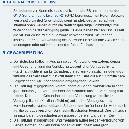
4. GENERAL PUBLIC LICENSE
Sie nehmen zur Kenntnis, dass es sich bei phpBB um eine unter der „
GNU General Public License v2
“ (GPL) bereitgestellten Foren-Software
von phpBB Limited (www.phpbb.com) handelt; deutschsprachige
Informationen werden durch die deutschsprachige Community unter
www.phpbb.de zur Verfügung gestellt. Beide haben keinen Einfluss auf
die Art und Weise, wie die Software verwendet wird. Sie können
insbesondere die Verwendung der Software für bestimmte Zwecke nicht
untersagen oder auf Inhalte fremder Foren Einfluss nehmen.
5. GEWÄHRLEISTUNG
Der Betreiber haftet mit Ausnahme der Verletzung von Leben, Körper
und Gesundheit und der Verletzung wesentlicher Vertragspflichten
(Kardinalpflichten) nur für Schäden, die auf ein vorsätzliches oder grob
fahrlässiges Verhalten zurückzuführen sind. Dies gilt auch für mittelbare
Folgeschäden wie insbesondere entgangenen Gewinn.
Die Haftung ist gegenüber Verbrauchern außer bei vorsätzlichem oder
grob fahrlässigem Verhalten oder bei Schäden aus der Verletzung von
Leben, Körper und Gesundheit und der Verletzung wesentlicher
Vertragspflichten (Kardinalpflichten) auf die bei Vertragsschluss
typischerweise vorhersehbaren Schäden und im übrigen der Höhe nach
auf die vertragstypischen Durchschnittsschäden begrenzt. Dies gilt auch
für mittelbare Folgeschäden wie insbesondere entgangenen Gewinn.
Die Haftung ist gegenüber Unternehmern außer bei der Verletzung von
Leben, Körper und Gesundheit oder vorsätzlichem oder grob