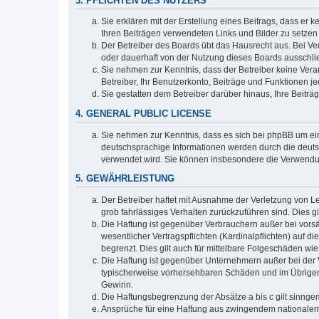
3. PFLICHTEN DES NUTZERS
Sie erklären mit der Erstellung eines Beitrags, dass er 
Ihren Beiträgen verwendeten Links und Bilder zu setze
Der Betreiber des Boards übt das Hausrecht aus. Bei V
oder dauerhaft von der Nutzung dieses Boards ausschlie
Sie nehmen zur Kenntnis, dass der Betreiber keine Verant
Betreiber, Ihr Benutzerkonto, Beiträge und Funktionen je
Sie gestatten dem Betreiber darüber hinaus, Ihre Beitr
4. GENERAL PUBLIC LICENSE
Sie nehmen zur Kenntnis, dass es sich bei phpBB um ein
deutschsprachige Informationen werden durch die deuts
verwendet wird. Sie können insbesondere die Verwendun
5. GEWÄHRLEISTUNG
Der Betreiber haftet mit Ausnahme der Verletzung von Le
grob fahrlässiges Verhalten zurückzuführen sind. Dies 
Die Haftung ist gegenüber Verbrauchern außer bei vors
wesentlicher Vertragspflichten (Kardinalpflichten) auf
begrenzt. Dies gilt auch für mittelbare Folgeschäden 
Die Haftung ist gegenüber Unternehmern außer bei der V
typischerweise vorhersehbaren Schäden und im Übrigen 
Gewinn.
Die Haftungsbegrenzung der Absätze a bis c gilt sinnge
Ansprüche für eine Haftung aus zwingendem nationalem