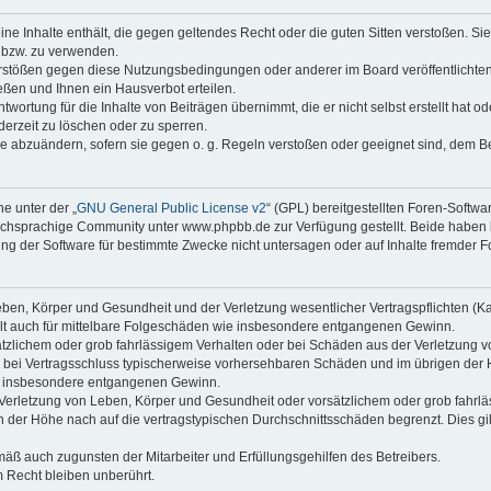
keine Inhalte enthält, die gegen geltendes Recht oder die guten Sitten verstoßen. Si
n bzw. zu verwenden.
erstößen gegen diese Nutzungsbedingungen oder anderer im Board veröffentlicht
ßen und Ihnen ein Hausverbot erteilen.
wortung für die Inhalte von Beiträgen übernimmt, die er nicht selbst erstellt hat 
derzeit zu löschen oder zu sperren.
äge abzuändern, sofern sie gegen o. g. Regeln verstoßen oder geeignet sind, dem 
e unter der „
GNU General Public License v2
“ (GPL) bereitgestellten Foren-Soft
chsprachige Community unter www.phpbb.de zur Verfügung gestellt. Beide haben ke
g der Software für bestimmte Zwecke nicht untersagen oder auf Inhalte fremder F
ben, Körper und Gesundheit und der Verletzung wesentlicher Vertragspflichten (Kard
gilt auch für mittelbare Folgeschäden wie insbesondere entgangenen Gewinn.
ätzlichem oder grob fahrlässigem Verhalten oder bei Schäden aus der Verletzung 
 die bei Vertragsschluss typischerweise vorhersehbaren Schäden und im übrigen de
wie insbesondere entgangenen Gewinn.
erletzung von Leben, Körper und Gesundheit oder vorsätzlichem oder grob fahrläs
der Höhe nach auf die vertragstypischen Durchschnittsschäden begrenzt. Dies gi
mäß auch zugunsten der Mitarbeiter und Erfüllungsgehilfen des Betreibers.
 Recht bleiben unberührt.