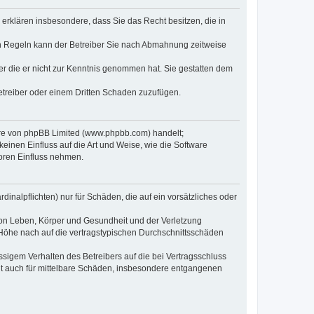
e erklären insbesondere, dass Sie das Recht besitzen, die in
en Regeln kann der Betreiber Sie nach Abmahnung zeitweise
oder die er nicht zur Kenntnis genommen hat. Sie gestatten dem
Betreiber oder einem Dritten Schaden zuzufügen.
ware von phpBB Limited (www.phpbb.com) handelt;
inen Einfluss auf die Art und Weise, wie die Software
oren Einfluss nehmen.
inalpflichten) nur für Schäden, die auf ein vorsätzliches oder
von Leben, Körper und Gesundheit und der Verletzung
r Höhe nach auf die vertragstypischen Durchschnittsschäden
sigem Verhalten des Betreibers auf die bei Vertragsschluss
lt auch für mittelbare Schäden, insbesondere entgangenen