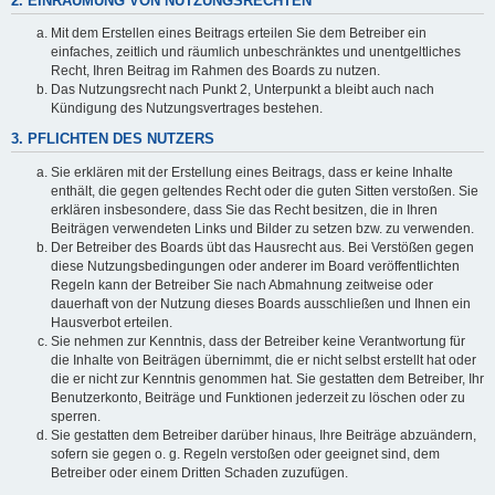
2. EINRÄUMUNG VON NUTZUNGSRECHTEN
Mit dem Erstellen eines Beitrags erteilen Sie dem Betreiber ein
einfaches, zeitlich und räumlich unbeschränktes und unentgeltliches
Recht, Ihren Beitrag im Rahmen des Boards zu nutzen.
Das Nutzungsrecht nach Punkt 2, Unterpunkt a bleibt auch nach
Kündigung des Nutzungsvertrages bestehen.
3. PFLICHTEN DES NUTZERS
Sie erklären mit der Erstellung eines Beitrags, dass er keine Inhalte
enthält, die gegen geltendes Recht oder die guten Sitten verstoßen. Sie
erklären insbesondere, dass Sie das Recht besitzen, die in Ihren
Beiträgen verwendeten Links und Bilder zu setzen bzw. zu verwenden.
Der Betreiber des Boards übt das Hausrecht aus. Bei Verstößen gegen
diese Nutzungsbedingungen oder anderer im Board veröffentlichten
Regeln kann der Betreiber Sie nach Abmahnung zeitweise oder
dauerhaft von der Nutzung dieses Boards ausschließen und Ihnen ein
Hausverbot erteilen.
Sie nehmen zur Kenntnis, dass der Betreiber keine Verantwortung für
die Inhalte von Beiträgen übernimmt, die er nicht selbst erstellt hat oder
die er nicht zur Kenntnis genommen hat. Sie gestatten dem Betreiber, Ihr
Benutzerkonto, Beiträge und Funktionen jederzeit zu löschen oder zu
sperren.
Sie gestatten dem Betreiber darüber hinaus, Ihre Beiträge abzuändern,
sofern sie gegen o. g. Regeln verstoßen oder geeignet sind, dem
Betreiber oder einem Dritten Schaden zuzufügen.