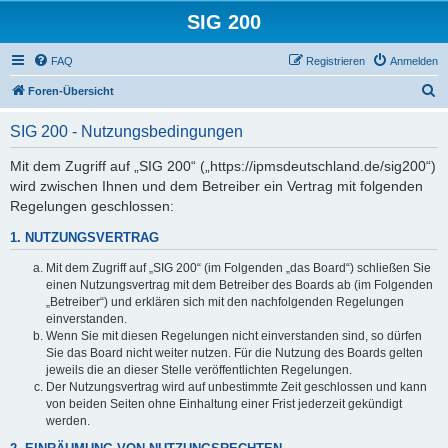
SIG 200
FAQ
Registrieren
Anmelden
S
Foren-Übersicht
u
SIG 200 - Nutzungsbedingungen
c
h
Mit dem Zugriff auf „SIG 200“ („https://ipmsdeutschland.de/sig200“)
wird zwischen Ihnen und dem Betreiber ein Vertrag mit folgenden
e
Regelungen geschlossen:
1. NUTZUNGSVERTRAG
Mit dem Zugriff auf „SIG 200“ (im Folgenden „das Board“) schließen Sie
einen Nutzungsvertrag mit dem Betreiber des Boards ab (im Folgenden
„Betreiber“) und erklären sich mit den nachfolgenden Regelungen
einverstanden.
Wenn Sie mit diesen Regelungen nicht einverstanden sind, so dürfen
Sie das Board nicht weiter nutzen. Für die Nutzung des Boards gelten
jeweils die an dieser Stelle veröffentlichten Regelungen.
Der Nutzungsvertrag wird auf unbestimmte Zeit geschlossen und kann
von beiden Seiten ohne Einhaltung einer Frist jederzeit gekündigt
werden.