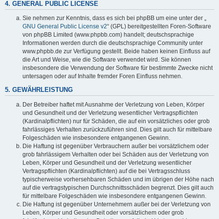
4. GENERAL PUBLIC LICENSE
Sie nehmen zur Kenntnis, dass es sich bei phpBB um eine unter der „
GNU General Public License v2
“ (GPL) bereitgestellten Foren-Software
von phpBB Limited (www.phpbb.com) handelt; deutschsprachige
Informationen werden durch die deutschsprachige Community unter
www.phpbb.de zur Verfügung gestellt. Beide haben keinen Einfluss auf
die Art und Weise, wie die Software verwendet wird. Sie können
insbesondere die Verwendung der Software für bestimmte Zwecke nicht
untersagen oder auf Inhalte fremder Foren Einfluss nehmen.
5. GEWÄHRLEISTUNG
Der Betreiber haftet mit Ausnahme der Verletzung von Leben, Körper
und Gesundheit und der Verletzung wesentlicher Vertragspflichten
(Kardinalpflichten) nur für Schäden, die auf ein vorsätzliches oder grob
fahrlässiges Verhalten zurückzuführen sind. Dies gilt auch für mittelbare
Folgeschäden wie insbesondere entgangenen Gewinn.
Die Haftung ist gegenüber Verbrauchern außer bei vorsätzlichem oder
grob fahrlässigem Verhalten oder bei Schäden aus der Verletzung von
Leben, Körper und Gesundheit und der Verletzung wesentlicher
Vertragspflichten (Kardinalpflichten) auf die bei Vertragsschluss
typischerweise vorhersehbaren Schäden und im übrigen der Höhe nach
auf die vertragstypischen Durchschnittsschäden begrenzt. Dies gilt auch
für mittelbare Folgeschäden wie insbesondere entgangenen Gewinn.
Die Haftung ist gegenüber Unternehmern außer bei der Verletzung von
Leben, Körper und Gesundheit oder vorsätzlichem oder grob