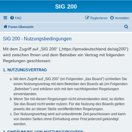
SIG 200
FAQ
Registrieren
Anmelden
S
Foren-Übersicht
u
SIG 200 - Nutzungsbedingungen
c
h
Mit dem Zugriff auf „SIG 200“ („https://ipmsdeutschland.de/sig200“)
wird zwischen Ihnen und dem Betreiber ein Vertrag mit folgenden
e
Regelungen geschlossen:
1. NUTZUNGSVERTRAG
Mit dem Zugriff auf „SIG 200“ (im Folgenden „das Board“) schließen Sie
einen Nutzungsvertrag mit dem Betreiber des Boards ab (im Folgenden
„Betreiber“) und erklären sich mit den nachfolgenden Regelungen
einverstanden.
Wenn Sie mit diesen Regelungen nicht einverstanden sind, so dürfen
Sie das Board nicht weiter nutzen. Für die Nutzung des Boards gelten
jeweils die an dieser Stelle veröffentlichten Regelungen.
Der Nutzungsvertrag wird auf unbestimmte Zeit geschlossen und kann
von beiden Seiten ohne Einhaltung einer Frist jederzeit gekündigt
werden.