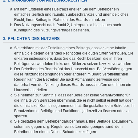
2. EINRÄUMUNG VON NUTZUNGSRECHTEN
Mit dem Erstellen eines Beitrags erteilen Sie dem Betreiber ein
einfaches, zeitlich und räumlich unbeschränktes und unentgeltliches
Recht, Ihren Beitrag im Rahmen des Boards zu nutzen.
Das Nutzungsrecht nach Punkt 2, Unterpunkt a bleibt auch nach
Kündigung des Nutzungsvertrages bestehen.
3. PFLICHTEN DES NUTZERS
Sie erklären mit der Erstellung eines Beitrags, dass er keine Inhalte
enthält, die gegen geltendes Recht oder die guten Sitten verstoßen. Sie
erklären insbesondere, dass Sie das Recht besitzen, die in Ihren
Beiträgen verwendeten Links und Bilder zu setzen bzw. zu verwenden.
Der Betreiber des Boards übt das Hausrecht aus. Bei Verstößen gegen
diese Nutzungsbedingungen oder anderer im Board veröffentlichten
Regeln kann der Betreiber Sie nach Abmahnung zeitweise oder
dauerhaft von der Nutzung dieses Boards ausschließen und Ihnen ein
Hausverbot erteilen.
Sie nehmen zur Kenntnis, dass der Betreiber keine Verantwortung für
die Inhalte von Beiträgen übernimmt, die er nicht selbst erstellt hat oder
die er nicht zur Kenntnis genommen hat. Sie gestatten dem Betreiber, Ihr
Benutzerkonto, Beiträge und Funktionen jederzeit zu löschen oder zu
sperren.
Sie gestatten dem Betreiber darüber hinaus, Ihre Beiträge abzuändern,
sofern sie gegen o. g. Regeln verstoßen oder geeignet sind, dem
Betreiber oder einem Dritten Schaden zuzufügen.