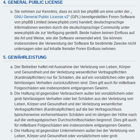
4. GENERAL PUBLIC LICENSE
Sie nehmen zur Kenntnis, dass es sich bei phpBB um eine unter der „
GNU General Public License v2
“ (GPL) bereitgestellten Foren-Software
von phpBB Limited (www.phpbb.com) handelt; deutschsprachige
Informationen werden durch die deutschsprachige Community unter
www.phpbb.de zur Verfügung gestellt. Beide haben keinen Einfluss auf
die Art und Weise, wie die Software verwendet wird. Sie können
insbesondere die Verwendung der Software für bestimmte Zwecke nicht
untersagen oder auf Inhalte fremder Foren Einfluss nehmen.
5. GEWÄHRLEISTUNG
Der Betreiber haftet mit Ausnahme der Verletzung von Leben, Körper
und Gesundheit und der Verletzung wesentlicher Vertragspflichten
(Kardinalpflichten) nur für Schäden, die auf ein vorsätzliches oder grob
fahrlässiges Verhalten zurückzuführen sind. Dies gilt auch für mittelbare
Folgeschäden wie insbesondere entgangenen Gewinn.
Die Haftung ist gegenüber Verbrauchern außer bei vorsätzlichem oder
grob fahrlässigem Verhalten oder bei Schäden aus der Verletzung von
Leben, Körper und Gesundheit und der Verletzung wesentlicher
Vertragspflichten (Kardinalpflichten) auf die bei Vertragsschluss
typischerweise vorhersehbaren Schäden und im übrigen der Höhe nach
auf die vertragstypischen Durchschnittsschäden begrenzt. Dies gilt auch
für mittelbare Folgeschäden wie insbesondere entgangenen Gewinn.
Die Haftung ist gegenüber Unternehmern außer bei der Verletzung von
Leben, Körper und Gesundheit oder vorsätzlichem oder grob