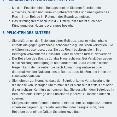
2. EINRÄUMUNG VON NUTZUNGSRECHTEN
Mit dem Erstellen eines Beitrags erteilen Sie dem Betreiber ein
einfaches, zeitlich und räumlich unbeschränktes und unentgeltliches
Recht, Ihren Beitrag im Rahmen des Boards zu nutzen.
Das Nutzungsrecht nach Punkt 2, Unterpunkt a bleibt auch nach
Kündigung des Nutzungsvertrages bestehen.
3. PFLICHTEN DES NUTZERS
Sie erklären mit der Erstellung eines Beitrags, dass er keine Inhalte
enthält, die gegen geltendes Recht oder die guten Sitten verstoßen. Sie
erklären insbesondere, dass Sie das Recht besitzen, die in Ihren
Beiträgen verwendeten Links und Bilder zu setzen bzw. zu verwenden.
Der Betreiber des Boards übt das Hausrecht aus. Bei Verstößen gegen
diese Nutzungsbedingungen oder anderer im Board veröffentlichten
Regeln kann der Betreiber Sie nach Abmahnung zeitweise oder
dauerhaft von der Nutzung dieses Boards ausschließen und Ihnen ein
Hausverbot erteilen.
Sie nehmen zur Kenntnis, dass der Betreiber keine Verantwortung für
die Inhalte von Beiträgen übernimmt, die er nicht selbst erstellt hat oder
die er nicht zur Kenntnis genommen hat. Sie gestatten dem Betreiber, Ihr
Benutzerkonto, Beiträge und Funktionen jederzeit zu löschen oder zu
sperren.
Sie gestatten dem Betreiber darüber hinaus, Ihre Beiträge abzuändern,
sofern sie gegen o. g. Regeln verstoßen oder geeignet sind, dem
Betreiber oder einem Dritten Schaden zuzufügen.