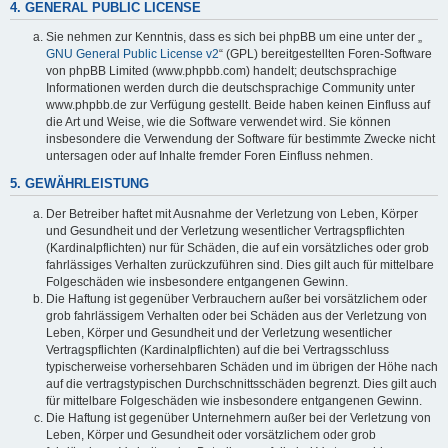
4. GENERAL PUBLIC LICENSE
Sie nehmen zur Kenntnis, dass es sich bei phpBB um eine unter der „
GNU General Public License v2
“ (GPL) bereitgestellten Foren-Software
von phpBB Limited (www.phpbb.com) handelt; deutschsprachige
Informationen werden durch die deutschsprachige Community unter
www.phpbb.de zur Verfügung gestellt. Beide haben keinen Einfluss auf
die Art und Weise, wie die Software verwendet wird. Sie können
insbesondere die Verwendung der Software für bestimmte Zwecke nicht
untersagen oder auf Inhalte fremder Foren Einfluss nehmen.
5. GEWÄHRLEISTUNG
Der Betreiber haftet mit Ausnahme der Verletzung von Leben, Körper
und Gesundheit und der Verletzung wesentlicher Vertragspflichten
(Kardinalpflichten) nur für Schäden, die auf ein vorsätzliches oder grob
fahrlässiges Verhalten zurückzuführen sind. Dies gilt auch für mittelbare
Folgeschäden wie insbesondere entgangenen Gewinn.
Die Haftung ist gegenüber Verbrauchern außer bei vorsätzlichem oder
grob fahrlässigem Verhalten oder bei Schäden aus der Verletzung von
Leben, Körper und Gesundheit und der Verletzung wesentlicher
Vertragspflichten (Kardinalpflichten) auf die bei Vertragsschluss
typischerweise vorhersehbaren Schäden und im übrigen der Höhe nach
auf die vertragstypischen Durchschnittsschäden begrenzt. Dies gilt auch
für mittelbare Folgeschäden wie insbesondere entgangenen Gewinn.
Die Haftung ist gegenüber Unternehmern außer bei der Verletzung von
Leben, Körper und Gesundheit oder vorsätzlichem oder grob