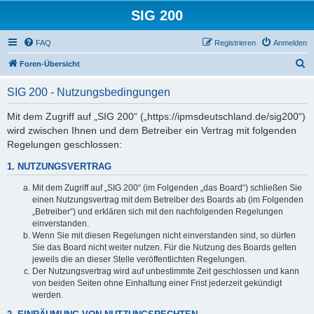
SIG 200
FAQ
Registrieren
Anmelden
S
Foren-Übersicht
u
SIG 200 - Nutzungsbedingungen
c
h
Mit dem Zugriff auf „SIG 200“ („https://ipmsdeutschland.de/sig200“)
wird zwischen Ihnen und dem Betreiber ein Vertrag mit folgenden
e
Regelungen geschlossen:
1. NUTZUNGSVERTRAG
Mit dem Zugriff auf „SIG 200“ (im Folgenden „das Board“) schließen Sie
einen Nutzungsvertrag mit dem Betreiber des Boards ab (im Folgenden
„Betreiber“) und erklären sich mit den nachfolgenden Regelungen
einverstanden.
Wenn Sie mit diesen Regelungen nicht einverstanden sind, so dürfen
Sie das Board nicht weiter nutzen. Für die Nutzung des Boards gelten
jeweils die an dieser Stelle veröffentlichten Regelungen.
Der Nutzungsvertrag wird auf unbestimmte Zeit geschlossen und kann
von beiden Seiten ohne Einhaltung einer Frist jederzeit gekündigt
werden.