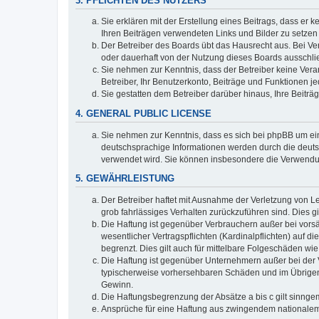
3. PFLICHTEN DES NUTZERS
Sie erklären mit der Erstellung eines Beitrags, dass er 
Ihren Beiträgen verwendeten Links und Bilder zu setze
Der Betreiber des Boards übt das Hausrecht aus. Bei V
oder dauerhaft von der Nutzung dieses Boards ausschlie
Sie nehmen zur Kenntnis, dass der Betreiber keine Verant
Betreiber, Ihr Benutzerkonto, Beiträge und Funktionen je
Sie gestatten dem Betreiber darüber hinaus, Ihre Beitr
4. GENERAL PUBLIC LICENSE
Sie nehmen zur Kenntnis, dass es sich bei phpBB um ein
deutschsprachige Informationen werden durch die deuts
verwendet wird. Sie können insbesondere die Verwendun
5. GEWÄHRLEISTUNG
Der Betreiber haftet mit Ausnahme der Verletzung von Le
grob fahrlässiges Verhalten zurückzuführen sind. Dies 
Die Haftung ist gegenüber Verbrauchern außer bei vors
wesentlicher Vertragspflichten (Kardinalpflichten) auf
begrenzt. Dies gilt auch für mittelbare Folgeschäden 
Die Haftung ist gegenüber Unternehmern außer bei der V
typischerweise vorhersehbaren Schäden und im Übrigen 
Gewinn.
Die Haftungsbegrenzung der Absätze a bis c gilt sinnge
Ansprüche für eine Haftung aus zwingendem nationalem