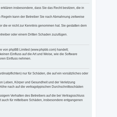
e erklären insbesondere, dass Sie das Recht besitzen, die in
en Regeln kann der Betreiber Sie nach Abmahnung zeitweise
oder die er nicht zur Kenntnis genommen hat. Sie gestatten dem
Betreiber oder einem Dritten Schaden zuzufügen.
ware von phpBB Limited (www.phpbb.com) handelt;
inen Einfluss auf die Art und Weise, wie die Software
oren Einfluss nehmen.
inalpflichten) nur für Schäden, die auf ein vorsätzliches oder
von Leben, Körper und Gesundheit und der Verletzung
r Höhe nach auf die vertragstypischen Durchschnittsschäden
sigem Verhalten des Betreibers auf die bei Vertragsschluss
lt auch für mittelbare Schäden, insbesondere entgangenen