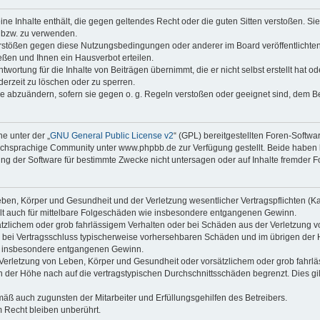
keine Inhalte enthält, die gegen geltendes Recht oder die guten Sitten verstoßen. Si
n bzw. zu verwenden.
erstößen gegen diese Nutzungsbedingungen oder anderer im Board veröffentlicht
ßen und Ihnen ein Hausverbot erteilen.
wortung für die Inhalte von Beiträgen übernimmt, die er nicht selbst erstellt hat 
derzeit zu löschen oder zu sperren.
äge abzuändern, sofern sie gegen o. g. Regeln verstoßen oder geeignet sind, dem 
e unter der „
GNU General Public License v2
“ (GPL) bereitgestellten Foren-Soft
chsprachige Community unter www.phpbb.de zur Verfügung gestellt. Beide haben ke
g der Software für bestimmte Zwecke nicht untersagen oder auf Inhalte fremder F
ben, Körper und Gesundheit und der Verletzung wesentlicher Vertragspflichten (Kard
gilt auch für mittelbare Folgeschäden wie insbesondere entgangenen Gewinn.
ätzlichem oder grob fahrlässigem Verhalten oder bei Schäden aus der Verletzung 
 die bei Vertragsschluss typischerweise vorhersehbaren Schäden und im übrigen de
wie insbesondere entgangenen Gewinn.
erletzung von Leben, Körper und Gesundheit oder vorsätzlichem oder grob fahrläs
der Höhe nach auf die vertragstypischen Durchschnittsschäden begrenzt. Dies gi
mäß auch zugunsten der Mitarbeiter und Erfüllungsgehilfen des Betreibers.
 Recht bleiben unberührt.