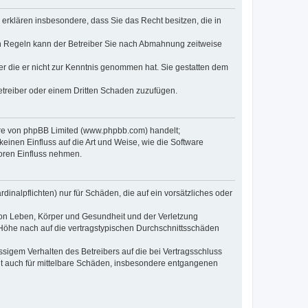
e erklären insbesondere, dass Sie das Recht besitzen, die in
en Regeln kann der Betreiber Sie nach Abmahnung zeitweise
oder die er nicht zur Kenntnis genommen hat. Sie gestatten dem
Betreiber oder einem Dritten Schaden zuzufügen.
ware von phpBB Limited (www.phpbb.com) handelt;
inen Einfluss auf die Art und Weise, wie die Software
oren Einfluss nehmen.
inalpflichten) nur für Schäden, die auf ein vorsätzliches oder
von Leben, Körper und Gesundheit und der Verletzung
r Höhe nach auf die vertragstypischen Durchschnittsschäden
sigem Verhalten des Betreibers auf die bei Vertragsschluss
lt auch für mittelbare Schäden, insbesondere entgangenen