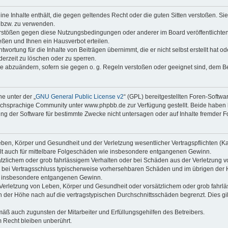
keine Inhalte enthält, die gegen geltendes Recht oder die guten Sitten verstoßen. Si
n bzw. zu verwenden.
erstößen gegen diese Nutzungsbedingungen oder anderer im Board veröffentlicht
ßen und Ihnen ein Hausverbot erteilen.
wortung für die Inhalte von Beiträgen übernimmt, die er nicht selbst erstellt hat 
derzeit zu löschen oder zu sperren.
äge abzuändern, sofern sie gegen o. g. Regeln verstoßen oder geeignet sind, dem 
e unter der „
GNU General Public License v2
“ (GPL) bereitgestellten Foren-Soft
chsprachige Community unter www.phpbb.de zur Verfügung gestellt. Beide haben ke
g der Software für bestimmte Zwecke nicht untersagen oder auf Inhalte fremder F
ben, Körper und Gesundheit und der Verletzung wesentlicher Vertragspflichten (Kard
gilt auch für mittelbare Folgeschäden wie insbesondere entgangenen Gewinn.
ätzlichem oder grob fahrlässigem Verhalten oder bei Schäden aus der Verletzung 
 die bei Vertragsschluss typischerweise vorhersehbaren Schäden und im übrigen de
wie insbesondere entgangenen Gewinn.
erletzung von Leben, Körper und Gesundheit oder vorsätzlichem oder grob fahrläs
der Höhe nach auf die vertragstypischen Durchschnittsschäden begrenzt. Dies gi
mäß auch zugunsten der Mitarbeiter und Erfüllungsgehilfen des Betreibers.
 Recht bleiben unberührt.