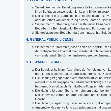
3. PFLICHTEN DES NUTZERS
Sie erklären mit der Erstellung eines Beitrags, dass er 
Ihren Beiträgen verwendeten Links und Bilder zu setze
Der Betreiber des Boards übt das Hausrecht aus. Bei V
oder dauerhaft von der Nutzung dieses Boards ausschlie
Sie nehmen zur Kenntnis, dass der Betreiber keine Verant
Betreiber, Ihr Benutzerkonto, Beiträge und Funktionen je
Sie gestatten dem Betreiber darüber hinaus, Ihre Beitr
4. GENERAL PUBLIC LICENSE
Sie nehmen zur Kenntnis, dass es sich bei phpBB um ein
deutschsprachige Informationen werden durch die deuts
verwendet wird. Sie können insbesondere die Verwendun
5. GEWÄHRLEISTUNG
Der Betreiber haftet mit Ausnahme der Verletzung von Le
grob fahrlässiges Verhalten zurückzuführen sind. Dies 
Die Haftung ist gegenüber Verbrauchern außer bei vors
wesentlicher Vertragspflichten (Kardinalpflichten) auf
begrenzt. Dies gilt auch für mittelbare Folgeschäden 
Die Haftung ist gegenüber Unternehmern außer bei der V
typischerweise vorhersehbaren Schäden und im Übrigen 
Gewinn.
Die Haftungsbegrenzung der Absätze a bis c gilt sinnge
Ansprüche für eine Haftung aus zwingendem nationalem