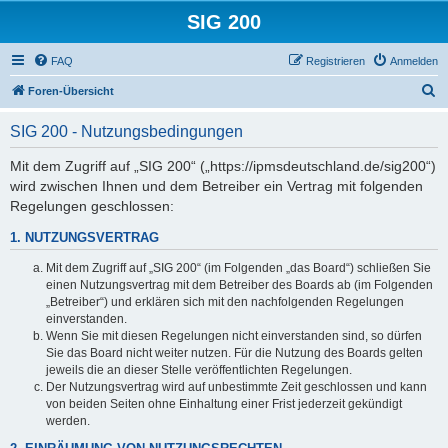
SIG 200
FAQ
Registrieren
Anmelden
S
Foren-Übersicht
u
SIG 200 - Nutzungsbedingungen
c
h
Mit dem Zugriff auf „SIG 200“ („https://ipmsdeutschland.de/sig200“)
wird zwischen Ihnen und dem Betreiber ein Vertrag mit folgenden
e
Regelungen geschlossen:
1. NUTZUNGSVERTRAG
Mit dem Zugriff auf „SIG 200“ (im Folgenden „das Board“) schließen Sie
einen Nutzungsvertrag mit dem Betreiber des Boards ab (im Folgenden
„Betreiber“) und erklären sich mit den nachfolgenden Regelungen
einverstanden.
Wenn Sie mit diesen Regelungen nicht einverstanden sind, so dürfen
Sie das Board nicht weiter nutzen. Für die Nutzung des Boards gelten
jeweils die an dieser Stelle veröffentlichten Regelungen.
Der Nutzungsvertrag wird auf unbestimmte Zeit geschlossen und kann
von beiden Seiten ohne Einhaltung einer Frist jederzeit gekündigt
werden.