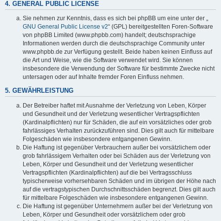
4. GENERAL PUBLIC LICENSE
Sie nehmen zur Kenntnis, dass es sich bei phpBB um eine unter der „
GNU General Public License v2
“ (GPL) bereitgestellten Foren-Software
von phpBB Limited (www.phpbb.com) handelt; deutschsprachige
Informationen werden durch die deutschsprachige Community unter
www.phpbb.de zur Verfügung gestellt. Beide haben keinen Einfluss auf
die Art und Weise, wie die Software verwendet wird. Sie können
insbesondere die Verwendung der Software für bestimmte Zwecke nicht
untersagen oder auf Inhalte fremder Foren Einfluss nehmen.
5. GEWÄHRLEISTUNG
Der Betreiber haftet mit Ausnahme der Verletzung von Leben, Körper
und Gesundheit und der Verletzung wesentlicher Vertragspflichten
(Kardinalpflichten) nur für Schäden, die auf ein vorsätzliches oder grob
fahrlässiges Verhalten zurückzuführen sind. Dies gilt auch für mittelbare
Folgeschäden wie insbesondere entgangenen Gewinn.
Die Haftung ist gegenüber Verbrauchern außer bei vorsätzlichem oder
grob fahrlässigem Verhalten oder bei Schäden aus der Verletzung von
Leben, Körper und Gesundheit und der Verletzung wesentlicher
Vertragspflichten (Kardinalpflichten) auf die bei Vertragsschluss
typischerweise vorhersehbaren Schäden und im übrigen der Höhe nach
auf die vertragstypischen Durchschnittsschäden begrenzt. Dies gilt auch
für mittelbare Folgeschäden wie insbesondere entgangenen Gewinn.
Die Haftung ist gegenüber Unternehmern außer bei der Verletzung von
Leben, Körper und Gesundheit oder vorsätzlichem oder grob