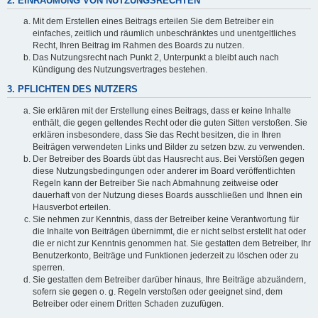
2. EINRÄUMUNG VON NUTZUNGSRECHTEN
Mit dem Erstellen eines Beitrags erteilen Sie dem Betreiber ein
einfaches, zeitlich und räumlich unbeschränktes und unentgeltliches
Recht, Ihren Beitrag im Rahmen des Boards zu nutzen.
Das Nutzungsrecht nach Punkt 2, Unterpunkt a bleibt auch nach
Kündigung des Nutzungsvertrages bestehen.
3. PFLICHTEN DES NUTZERS
Sie erklären mit der Erstellung eines Beitrags, dass er keine Inhalte
enthält, die gegen geltendes Recht oder die guten Sitten verstoßen. Sie
erklären insbesondere, dass Sie das Recht besitzen, die in Ihren
Beiträgen verwendeten Links und Bilder zu setzen bzw. zu verwenden.
Der Betreiber des Boards übt das Hausrecht aus. Bei Verstößen gegen
diese Nutzungsbedingungen oder anderer im Board veröffentlichten
Regeln kann der Betreiber Sie nach Abmahnung zeitweise oder
dauerhaft von der Nutzung dieses Boards ausschließen und Ihnen ein
Hausverbot erteilen.
Sie nehmen zur Kenntnis, dass der Betreiber keine Verantwortung für
die Inhalte von Beiträgen übernimmt, die er nicht selbst erstellt hat oder
die er nicht zur Kenntnis genommen hat. Sie gestatten dem Betreiber, Ihr
Benutzerkonto, Beiträge und Funktionen jederzeit zu löschen oder zu
sperren.
Sie gestatten dem Betreiber darüber hinaus, Ihre Beiträge abzuändern,
sofern sie gegen o. g. Regeln verstoßen oder geeignet sind, dem
Betreiber oder einem Dritten Schaden zuzufügen.