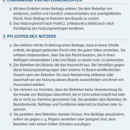
2. EINRÄUMUNG VON NUTZUNGSRECHTEN
Mit dem Erstellen eines Beitrags erteilen Sie dem Betreiber ein
einfaches, zeitlich und räumlich unbeschränktes und unentgeltliches
Recht, Ihren Beitrag im Rahmen des Boards zu nutzen.
Das Nutzungsrecht nach Punkt 2, Unterpunkt a bleibt auch nach
Kündigung des Nutzungsvertrages bestehen.
3. PFLICHTEN DES NUTZERS
Sie erklären mit der Erstellung eines Beitrags, dass er keine Inhalte
enthält, die gegen geltendes Recht oder die guten Sitten verstoßen. Sie
erklären insbesondere, dass Sie das Recht besitzen, die in Ihren
Beiträgen verwendeten Links und Bilder zu setzen bzw. zu verwenden.
Der Betreiber des Boards übt das Hausrecht aus. Bei Verstößen gegen
diese Nutzungsbedingungen oder anderer im Board veröffentlichten
Regeln kann der Betreiber Sie nach Abmahnung zeitweise oder
dauerhaft von der Nutzung dieses Boards ausschließen und Ihnen ein
Hausverbot erteilen.
Sie nehmen zur Kenntnis, dass der Betreiber keine Verantwortung für
die Inhalte von Beiträgen übernimmt, die er nicht selbst erstellt hat oder
die er nicht zur Kenntnis genommen hat. Sie gestatten dem Betreiber, Ihr
Benutzerkonto, Beiträge und Funktionen jederzeit zu löschen oder zu
sperren.
Sie gestatten dem Betreiber darüber hinaus, Ihre Beiträge abzuändern,
sofern sie gegen o. g. Regeln verstoßen oder geeignet sind, dem
Betreiber oder einem Dritten Schaden zuzufügen.