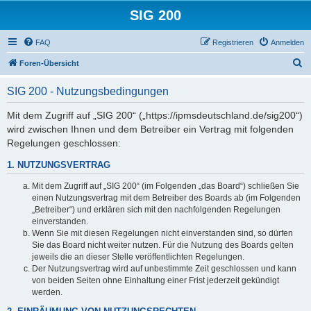
SIG 200
FAQ
Registrieren
Anmelden
S
Foren-Übersicht
u
SIG 200 - Nutzungsbedingungen
c
h
Mit dem Zugriff auf „SIG 200“ („https://ipmsdeutschland.de/sig200“)
wird zwischen Ihnen und dem Betreiber ein Vertrag mit folgenden
e
Regelungen geschlossen:
1. NUTZUNGSVERTRAG
Mit dem Zugriff auf „SIG 200“ (im Folgenden „das Board“) schließen Sie
einen Nutzungsvertrag mit dem Betreiber des Boards ab (im Folgenden
„Betreiber“) und erklären sich mit den nachfolgenden Regelungen
einverstanden.
Wenn Sie mit diesen Regelungen nicht einverstanden sind, so dürfen
Sie das Board nicht weiter nutzen. Für die Nutzung des Boards gelten
jeweils die an dieser Stelle veröffentlichten Regelungen.
Der Nutzungsvertrag wird auf unbestimmte Zeit geschlossen und kann
von beiden Seiten ohne Einhaltung einer Frist jederzeit gekündigt
werden.