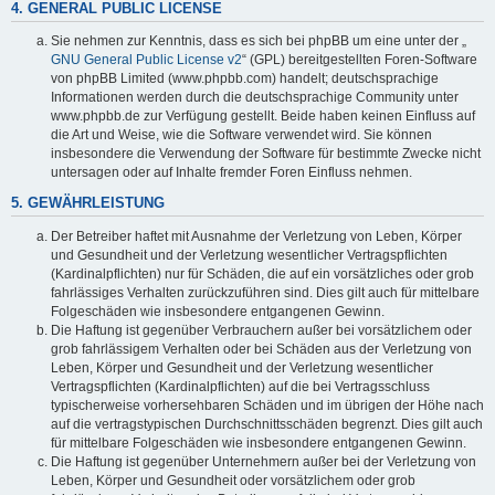
4. GENERAL PUBLIC LICENSE
Sie nehmen zur Kenntnis, dass es sich bei phpBB um eine unter der „
GNU General Public License v2
“ (GPL) bereitgestellten Foren-Software
von phpBB Limited (www.phpbb.com) handelt; deutschsprachige
Informationen werden durch die deutschsprachige Community unter
www.phpbb.de zur Verfügung gestellt. Beide haben keinen Einfluss auf
die Art und Weise, wie die Software verwendet wird. Sie können
insbesondere die Verwendung der Software für bestimmte Zwecke nicht
untersagen oder auf Inhalte fremder Foren Einfluss nehmen.
5. GEWÄHRLEISTUNG
Der Betreiber haftet mit Ausnahme der Verletzung von Leben, Körper
und Gesundheit und der Verletzung wesentlicher Vertragspflichten
(Kardinalpflichten) nur für Schäden, die auf ein vorsätzliches oder grob
fahrlässiges Verhalten zurückzuführen sind. Dies gilt auch für mittelbare
Folgeschäden wie insbesondere entgangenen Gewinn.
Die Haftung ist gegenüber Verbrauchern außer bei vorsätzlichem oder
grob fahrlässigem Verhalten oder bei Schäden aus der Verletzung von
Leben, Körper und Gesundheit und der Verletzung wesentlicher
Vertragspflichten (Kardinalpflichten) auf die bei Vertragsschluss
typischerweise vorhersehbaren Schäden und im übrigen der Höhe nach
auf die vertragstypischen Durchschnittsschäden begrenzt. Dies gilt auch
für mittelbare Folgeschäden wie insbesondere entgangenen Gewinn.
Die Haftung ist gegenüber Unternehmern außer bei der Verletzung von
Leben, Körper und Gesundheit oder vorsätzlichem oder grob