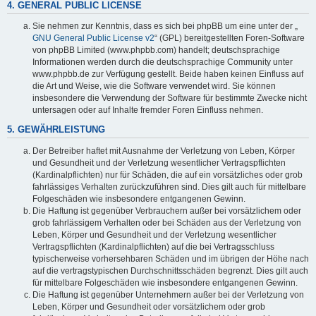
4. GENERAL PUBLIC LICENSE
Sie nehmen zur Kenntnis, dass es sich bei phpBB um eine unter der „
GNU General Public License v2
“ (GPL) bereitgestellten Foren-Software
von phpBB Limited (www.phpbb.com) handelt; deutschsprachige
Informationen werden durch die deutschsprachige Community unter
www.phpbb.de zur Verfügung gestellt. Beide haben keinen Einfluss auf
die Art und Weise, wie die Software verwendet wird. Sie können
insbesondere die Verwendung der Software für bestimmte Zwecke nicht
untersagen oder auf Inhalte fremder Foren Einfluss nehmen.
5. GEWÄHRLEISTUNG
Der Betreiber haftet mit Ausnahme der Verletzung von Leben, Körper
und Gesundheit und der Verletzung wesentlicher Vertragspflichten
(Kardinalpflichten) nur für Schäden, die auf ein vorsätzliches oder grob
fahrlässiges Verhalten zurückzuführen sind. Dies gilt auch für mittelbare
Folgeschäden wie insbesondere entgangenen Gewinn.
Die Haftung ist gegenüber Verbrauchern außer bei vorsätzlichem oder
grob fahrlässigem Verhalten oder bei Schäden aus der Verletzung von
Leben, Körper und Gesundheit und der Verletzung wesentlicher
Vertragspflichten (Kardinalpflichten) auf die bei Vertragsschluss
typischerweise vorhersehbaren Schäden und im übrigen der Höhe nach
auf die vertragstypischen Durchschnittsschäden begrenzt. Dies gilt auch
für mittelbare Folgeschäden wie insbesondere entgangenen Gewinn.
Die Haftung ist gegenüber Unternehmern außer bei der Verletzung von
Leben, Körper und Gesundheit oder vorsätzlichem oder grob