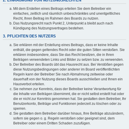
2. EINRÄUMUNG VON NUTZUNGSRECHTEN
Mit dem Erstellen eines Beitrags erteilen Sie dem Betreiber ein
einfaches, zeitlich und räumlich unbeschränktes und unentgeltliches
Recht, Ihren Beitrag im Rahmen des Boards zu nutzen.
Das Nutzungsrecht nach Punkt 2, Unterpunkt a bleibt auch nach
Kündigung des Nutzungsvertrages bestehen.
3. PFLICHTEN DES NUTZERS
Sie erklären mit der Erstellung eines Beitrags, dass er keine Inhalte
enthält, die gegen geltendes Recht oder die guten Sitten verstoßen. Sie
erklären insbesondere, dass Sie das Recht besitzen, die in Ihren
Beiträgen verwendeten Links und Bilder zu setzen bzw. zu verwenden.
Der Betreiber des Boards übt das Hausrecht aus. Bei Verstößen gegen
diese Nutzungsbedingungen oder anderer im Board veröffentlichten
Regeln kann der Betreiber Sie nach Abmahnung zeitweise oder
dauerhaft von der Nutzung dieses Boards ausschließen und Ihnen ein
Hausverbot erteilen.
Sie nehmen zur Kenntnis, dass der Betreiber keine Verantwortung für
die Inhalte von Beiträgen übernimmt, die er nicht selbst erstellt hat oder
die er nicht zur Kenntnis genommen hat. Sie gestatten dem Betreiber, Ihr
Benutzerkonto, Beiträge und Funktionen jederzeit zu löschen oder zu
sperren.
Sie gestatten dem Betreiber darüber hinaus, Ihre Beiträge abzuändern,
sofern sie gegen o. g. Regeln verstoßen oder geeignet sind, dem
Betreiber oder einem Dritten Schaden zuzufügen.