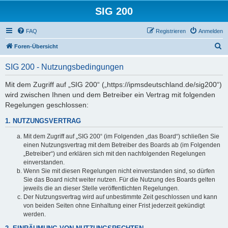
SIG 200
FAQ
Registrieren
Anmelden
S
Foren-Übersicht
u
SIG 200 - Nutzungsbedingungen
c
h
Mit dem Zugriff auf „SIG 200“ („https://ipmsdeutschland.de/sig200“)
wird zwischen Ihnen und dem Betreiber ein Vertrag mit folgenden
e
Regelungen geschlossen:
1. NUTZUNGSVERTRAG
Mit dem Zugriff auf „SIG 200“ (im Folgenden „das Board“) schließen Sie
einen Nutzungsvertrag mit dem Betreiber des Boards ab (im Folgenden
„Betreiber“) und erklären sich mit den nachfolgenden Regelungen
einverstanden.
Wenn Sie mit diesen Regelungen nicht einverstanden sind, so dürfen
Sie das Board nicht weiter nutzen. Für die Nutzung des Boards gelten
jeweils die an dieser Stelle veröffentlichten Regelungen.
Der Nutzungsvertrag wird auf unbestimmte Zeit geschlossen und kann
von beiden Seiten ohne Einhaltung einer Frist jederzeit gekündigt
werden.