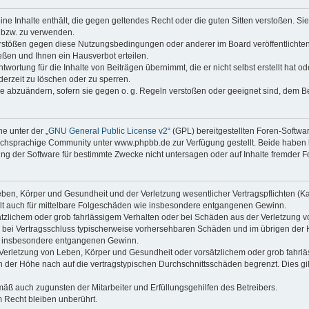
keine Inhalte enthält, die gegen geltendes Recht oder die guten Sitten verstoßen. Si
n bzw. zu verwenden.
erstößen gegen diese Nutzungsbedingungen oder anderer im Board veröffentlicht
ßen und Ihnen ein Hausverbot erteilen.
wortung für die Inhalte von Beiträgen übernimmt, die er nicht selbst erstellt hat 
derzeit zu löschen oder zu sperren.
äge abzuändern, sofern sie gegen o. g. Regeln verstoßen oder geeignet sind, dem 
e unter der „
GNU General Public License v2
“ (GPL) bereitgestellten Foren-Soft
chsprachige Community unter www.phpbb.de zur Verfügung gestellt. Beide haben ke
g der Software für bestimmte Zwecke nicht untersagen oder auf Inhalte fremder F
ben, Körper und Gesundheit und der Verletzung wesentlicher Vertragspflichten (Kard
gilt auch für mittelbare Folgeschäden wie insbesondere entgangenen Gewinn.
ätzlichem oder grob fahrlässigem Verhalten oder bei Schäden aus der Verletzung 
 die bei Vertragsschluss typischerweise vorhersehbaren Schäden und im übrigen de
wie insbesondere entgangenen Gewinn.
erletzung von Leben, Körper und Gesundheit oder vorsätzlichem oder grob fahrläs
der Höhe nach auf die vertragstypischen Durchschnittsschäden begrenzt. Dies gi
mäß auch zugunsten der Mitarbeiter und Erfüllungsgehilfen des Betreibers.
 Recht bleiben unberührt.