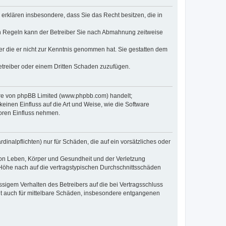
e erklären insbesondere, dass Sie das Recht besitzen, die in
en Regeln kann der Betreiber Sie nach Abmahnung zeitweise
oder die er nicht zur Kenntnis genommen hat. Sie gestatten dem
Betreiber oder einem Dritten Schaden zuzufügen.
ware von phpBB Limited (www.phpbb.com) handelt;
inen Einfluss auf die Art und Weise, wie die Software
oren Einfluss nehmen.
inalpflichten) nur für Schäden, die auf ein vorsätzliches oder
von Leben, Körper und Gesundheit und der Verletzung
r Höhe nach auf die vertragstypischen Durchschnittsschäden
sigem Verhalten des Betreibers auf die bei Vertragsschluss
lt auch für mittelbare Schäden, insbesondere entgangenen