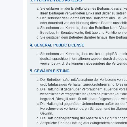
3. PFLICHTEN DES NUTZERS
Sie erklären mit der Erstellung eines Beitrags, dass er 
Ihren Beiträgen verwendeten Links und Bilder zu setze
Der Betreiber des Boards übt das Hausrecht aus. Bei V
oder dauerhaft von der Nutzung dieses Boards ausschlie
Sie nehmen zur Kenntnis, dass der Betreiber keine Verant
Betreiber, Ihr Benutzerkonto, Beiträge und Funktionen je
Sie gestatten dem Betreiber darüber hinaus, Ihre Beitr
4. GENERAL PUBLIC LICENSE
Sie nehmen zur Kenntnis, dass es sich bei phpBB um ein
deutschsprachige Informationen werden durch die deuts
verwendet wird. Sie können insbesondere die Verwendun
5. GEWÄHRLEISTUNG
Der Betreiber haftet mit Ausnahme der Verletzung von Le
grob fahrlässiges Verhalten zurückzuführen sind. Dies 
Die Haftung ist gegenüber Verbrauchern außer bei vors
wesentlicher Vertragspflichten (Kardinalpflichten) auf
begrenzt. Dies gilt auch für mittelbare Folgeschäden 
Die Haftung ist gegenüber Unternehmern außer bei der V
typischerweise vorhersehbaren Schäden und im Übrigen 
Gewinn.
Die Haftungsbegrenzung der Absätze a bis c gilt sinnge
Ansprüche für eine Haftung aus zwingendem nationalem