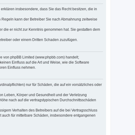
e erklären insbesondere, dass Sie das Recht besitzen, die in
en Regeln kann der Betreiber Sie nach Abmahnung zeitweise
oder die er nicht zur Kenntnis genommen hat. Sie gestatten dem
Betreiber oder einem Dritten Schaden zuzufügen.
ware von phpBB Limited (www.phpbb.com) handelt;
inen Einfluss auf die Art und Weise, wie die Software
oren Einfluss nehmen.
inalpflichten) nur für Schäden, die auf ein vorsätzliches oder
von Leben, Körper und Gesundheit und der Verletzung
r Höhe nach auf die vertragstypischen Durchschnittsschäden
sigem Verhalten des Betreibers auf die bei Vertragsschluss
lt auch für mittelbare Schäden, insbesondere entgangenen