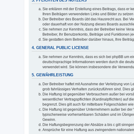
3. PFLICHTEN DES NUTZERS
Sie erklären mit der Erstellung eines Beitrags, dass er 
Ihren Beiträgen verwendeten Links und Bilder zu setze
Der Betreiber des Boards übt das Hausrecht aus. Bei V
oder dauerhaft von der Nutzung dieses Boards ausschlie
Sie nehmen zur Kenntnis, dass der Betreiber keine Verant
Betreiber, Ihr Benutzerkonto, Beiträge und Funktionen je
Sie gestatten dem Betreiber darüber hinaus, Ihre Beitr
4. GENERAL PUBLIC LICENSE
Sie nehmen zur Kenntnis, dass es sich bei phpBB um ein
deutschsprachige Informationen werden durch die deuts
verwendet wird. Sie können insbesondere die Verwendun
5. GEWÄHRLEISTUNG
Der Betreiber haftet mit Ausnahme der Verletzung von Le
grob fahrlässiges Verhalten zurückzuführen sind. Dies 
Die Haftung ist gegenüber Verbrauchern außer bei vors
wesentlicher Vertragspflichten (Kardinalpflichten) auf
begrenzt. Dies gilt auch für mittelbare Folgeschäden 
Die Haftung ist gegenüber Unternehmern außer bei der V
typischerweise vorhersehbaren Schäden und im Übrigen 
Gewinn.
Die Haftungsbegrenzung der Absätze a bis c gilt sinnge
Ansprüche für eine Haftung aus zwingendem nationalem