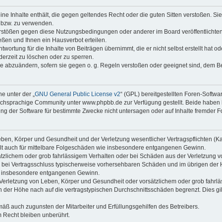
keine Inhalte enthält, die gegen geltendes Recht oder die guten Sitten verstoßen. Si
n bzw. zu verwenden.
erstößen gegen diese Nutzungsbedingungen oder anderer im Board veröffentlicht
ßen und Ihnen ein Hausverbot erteilen.
wortung für die Inhalte von Beiträgen übernimmt, die er nicht selbst erstellt hat 
derzeit zu löschen oder zu sperren.
äge abzuändern, sofern sie gegen o. g. Regeln verstoßen oder geeignet sind, dem 
e unter der „
GNU General Public License v2
“ (GPL) bereitgestellten Foren-Soft
chsprachige Community unter www.phpbb.de zur Verfügung gestellt. Beide haben ke
g der Software für bestimmte Zwecke nicht untersagen oder auf Inhalte fremder F
ben, Körper und Gesundheit und der Verletzung wesentlicher Vertragspflichten (Kard
gilt auch für mittelbare Folgeschäden wie insbesondere entgangenen Gewinn.
ätzlichem oder grob fahrlässigem Verhalten oder bei Schäden aus der Verletzung 
 die bei Vertragsschluss typischerweise vorhersehbaren Schäden und im übrigen de
wie insbesondere entgangenen Gewinn.
erletzung von Leben, Körper und Gesundheit oder vorsätzlichem oder grob fahrläs
der Höhe nach auf die vertragstypischen Durchschnittsschäden begrenzt. Dies gi
mäß auch zugunsten der Mitarbeiter und Erfüllungsgehilfen des Betreibers.
 Recht bleiben unberührt.